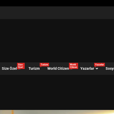
Size
Turizm
World
Yazarlar
Özel
Citizen
Size Özel
Turizm
World Citizen
Yazarlar
Sosy