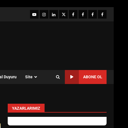
YouTube
Instagram
LinkedIn
twitter
facebook-
Facebook-
Facebook-
Facebook-
1
2
3
Grup
al Duyuru
Site
ABONE OL
YAZARLARIMIZ
levent mercan