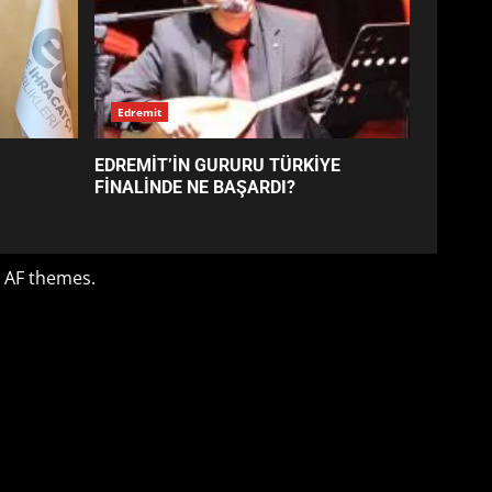
4
BALIKESİR MÜZELERİNDE
SÜRE UZATILDI: NE DEĞİŞTİ?
5
BURHANİYE SATRANÇ
TURNUVASI KAYITLARI NEYİ
DEĞİŞTİRİYOR?
6
BURHANİYE
BELEDİYESPOR’DA YENİ
YÖNETİM NASIL ŞEKİLLENDİ?
7
Edremit