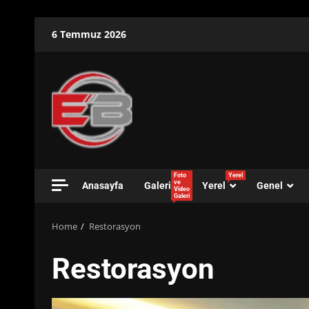
Skip
6 Temmuz 2026
to
content
Foto
Yerel
ve
Anasayfa
Galeri
Yerel
Genel
Video
Galeri
Home
Restorasyon
Restorasyon