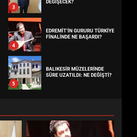
AYVALIK SU MİRASI İÇİN
HAREKETE GEÇİYOR: GÖZLER
BULUŞMADA
1
ESA 2026’DA TÜRK BAHARATI
NEYİ TEMSİL ETTİ?
2
EİB’DE KRİTİK ATAMA:
SÜRDÜRÜLEBİLİRLİKTE NE
DEĞİŞECEK?
3
EDREMİT’İN GURURU TÜRKİYE
FİNALİNDE NE BAŞARDI?