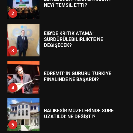
NEYİ TEMSİL ETTİ?
2
EİB’DE KRİTİK ATAMA:
SÜRDÜRÜLEBİLİRLİKTE NE
DEĞİŞECEK?
3
EDREMİT’İN GURURU TÜRKİYE
FİNALİNDE NE BAŞARDI?
4
BALIKESİR MÜZELERİNDE SÜRE
UZATILDI: NE DEĞİŞTİ?
5