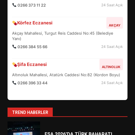
0266 373 11 22
24 Saat Açık
BURHANİYE SATRANÇ
Körfez Eczanesi
TURNUVASI KAYITLARI NEYİ
AKÇAY
DEĞİŞTİRİYOR?
Akçay Mahallesi, Turgut Reis Caddesi No:45 (Belediye
6
Yanı)
0266 384 55 66
24 Saat Açık
BURHANİYE BELEDİYESPOR’DA
YENİ YÖNETİM NASIL
Şifa Eczanesi
ALTINOLUK
ŞEKİLLENDİ?
7
Altınoluk Mahallesi, Atatürk Caddesi No:82 (Kordon Boyu)
0266 396 33 44
24 Saat Açık
AYVALIK SU MİRASI İÇİN
HAREKETE GEÇİYOR: GÖZLER
BULUŞMADA
1
TREND HABERLER
ESA 2026’DA TÜRK BAHARATI