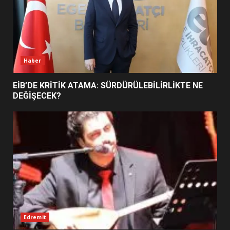
BURHANİYE SATRANÇ
TURNUVASI KAYITLARI NEYİ
DEĞİŞTİRİYOR?
6
Haber
BURHANİYE BELEDİYESPOR’DA
YENİ YÖNETİM NASIL
EİB’DE KRİTİK ATAMA: SÜRDÜRÜLEBİLİRLİKTE NE
ŞEKİLLENDİ?
DEĞİŞECEK?
7
Edremit