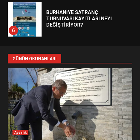
BURHANİYE SATRANÇ
TURNUVASI KAYITLARI NEYİ
DEĞİŞTİRİYOR?
6
BURHANİYE BELEDİYESPOR’DA
YENİ YÖNETİM NASIL
GÜNÜN OKUNANLARI
ŞEKİLLENDİ?
7
AYVALIK SU MİRASI İÇİN
HAREKETE GEÇİYOR: GÖZLER
BULUŞMADA
1
ESA 2026’DA TÜRK BAHARATI
Ayvalık
NEYİ TEMSİL ETTİ?