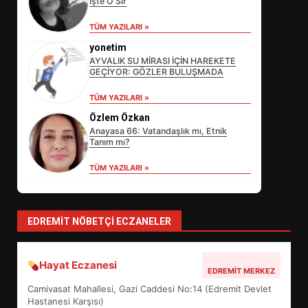
İşte O Sır
TÜM YAZILARI »
yonetim
AYVALIK SU MİRASI İÇİN HAREKETE
GEÇİYOR: GÖZLER BULUŞMADA
EİB’DE KRİTİK ATAMA:
TÜM YAZILARI »
SÜRDÜRÜLEBİLİRLİKTE NE
Özlem Özkan
DEĞİŞECEK?
3
Anayasa 66: Vatandaşlık mı, Etnik
Tanım mı?
TÜM YAZILARI »
EDREMİT’İN GURURU TÜRKİYE
FİNALİNDE NE BAŞARDI?
4
EDREMIT NÖBETÇI ECZANELER
Hayat Eczanesi
BALIKESİR MÜZELERİNDE SÜRE
EDREMIT MERKEZ
UZATILDI: NE DEĞİŞTİ?
Camivasat Mahallesi, Gazi Caddesi No:14 (Edremit Devlet
5
Hastanesi Karşısı)