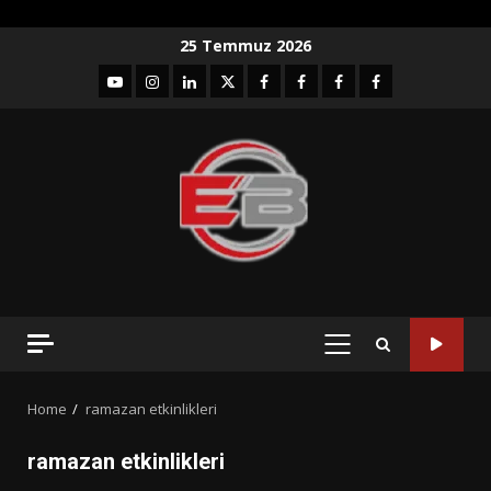
Skip
25 Temmuz 2026
to
YouTube
Instagram
LinkedIn
twitter
facebook-
Facebook-
Facebook-
Facebook-
content
1
2
3
Grup
PRIMARY
MENU
Home
ramazan etkinlikleri
ramazan etkinlikleri