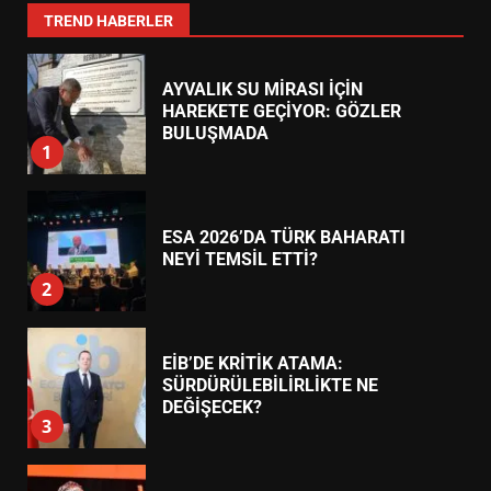
7
TREND HABERLER
AYVALIK SU MİRASI İÇİN
HAREKETE GEÇİYOR: GÖZLER
BULUŞMADA
1
ESA 2026’DA TÜRK BAHARATI
NEYİ TEMSİL ETTİ?
2
EİB’DE KRİTİK ATAMA:
SÜRDÜRÜLEBİLİRLİKTE NE
DEĞİŞECEK?
3