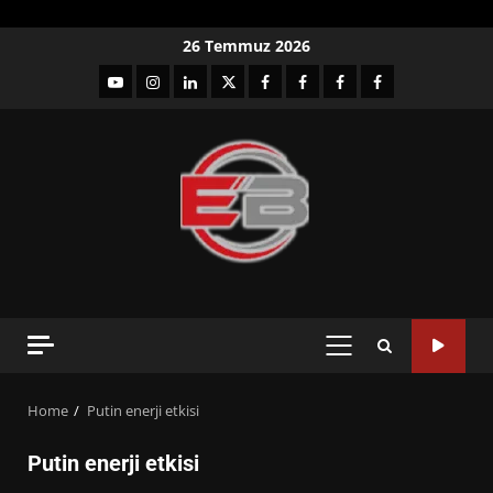
Skip
26 Temmuz 2026
to
YouTube
Instagram
LinkedIn
twitter
facebook-
Facebook-
Facebook-
Facebook-
content
1
2
3
Grup
PRIMARY
MENU
Home
Putin enerji etkisi
Putin enerji etkisi