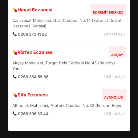
Hayat Eczanesi
EDREMİT’İN GURURU TÜRKİYE
EDREMIT MERKEZ
FİNALİNDE NE BAŞARDI?
Camivasat Mahallesi, Gazi Caddesi No:14 (Edremit Devlet
4
Hastanesi Karşısı)
0266 373 11 22
24 Saat Açık
BALIKESİR MÜZELERİNDE SÜRE
Körfez Eczanesi
AKÇAY
UZATILDI: NE DEĞİŞTİ?
Akçay Mahallesi, Turgut Reis Caddesi No:45 (Belediye
5
Yanı)
0266 384 55 66
24 Saat Açık
BURHANİYE SATRANÇ
TURNUVASI KAYITLARI NEYİ
Şifa Eczanesi
ALTINOLUK
DEĞİŞTİRİYOR?
6
Altınoluk Mahallesi, Atatürk Caddesi No:82 (Kordon Boyu)
0266 396 33 44
24 Saat Açık
BURHANİYE BELEDİYESPOR’DA
YENİ YÖNETİM NASIL
ŞEKİLLENDİ?