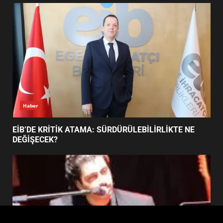
FİNALİNDE NE BAŞARDI?
4
BALIKESİR MÜZELERİNDE SÜRE
UZATILDI: NE DEĞİŞTİ?
5
Haber
BURHANİYE SATRANÇ
TURNUVASI KAYITLARI NEYİ
EİB’DE KRİTİK ATAMA: SÜRDÜRÜLEBİLİRLİKTE NE
DEĞİŞTİRİYOR?
DEĞİŞECEK?
6
BURHANİYE BELEDİYESPOR’DA
YENİ YÖNETİM NASIL
ŞEKİLLENDİ?
7