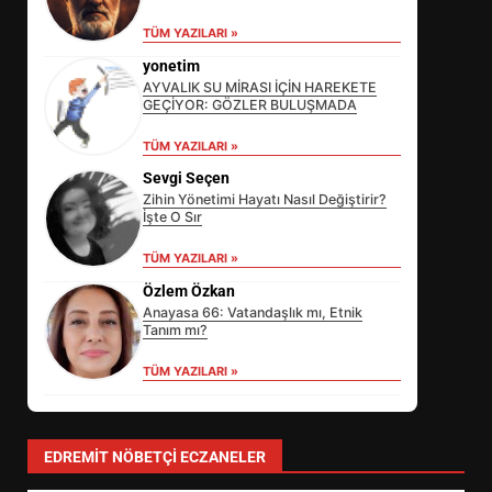
TÜM YAZILARI »
yonetim
AYVALIK SU MİRASI İÇİN HAREKETE
GEÇİYOR: GÖZLER BULUŞMADA
TÜM YAZILARI »
Sevgi Seçen
Zihin Yönetimi Hayatı Nasıl Değiştirir?
İşte O Sır
TÜM YAZILARI »
Özlem Özkan
Anayasa 66: Vatandaşlık mı, Etnik
Tanım mı?
TÜM YAZILARI »
EİB’DE KRİTİK ATAMA:
SÜRDÜRÜLEBİLİRLİKTE NE
DEĞİŞECEK?
3
EDREMIT NÖBETÇI ECZANELER