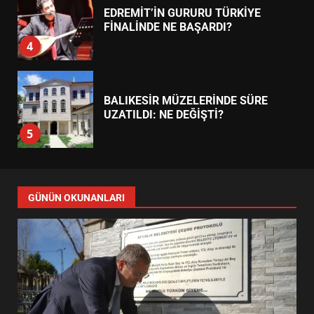
EDREMİT’İN GURURU TÜRKİYE
FİNALİNDE NE BAŞARDI?
4
BALIKESİR MÜZELERİNDE SÜRE
UZATILDI: NE DEĞİŞTİ?
5
BURHANİYE SATRANÇ
TURNUVASI KAYITLARI NEYİ
GÜNÜN OKUNANLARI
DEĞİŞTİRİYOR?
6
BURHANİYE BELEDİYESPOR’DA
YENİ YÖNETİM NASIL
ŞEKİLLENDİ?
7