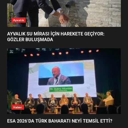
AYVALIK SU MİRASI İÇİN
Ayvalık
HAREKETE GEÇİYOR: GÖZLER
BULUŞMADA
1
AYVALIK SU MİRASI İÇİN HAREKETE GEÇİYOR:
GÖZLER BULUŞMADA
ESA 2026’DA TÜRK BAHARATI
NEYİ TEMSİL ETTİ?
2
EİB’DE KRİTİK ATAMA:
SÜRDÜRÜLEBİLİRLİKTE NE
DEĞİŞECEK?
3
Haber
ESA 2026’DA TÜRK BAHARATI NEYİ TEMSİL ETTİ?
EDREMİT’İN GURURU TÜRKİYE