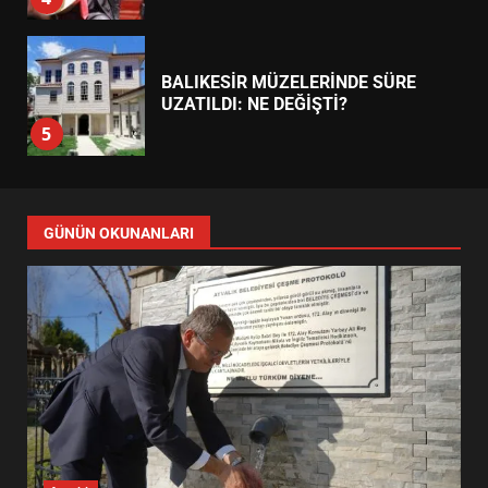
BALIKESİR MÜZELERİNDE SÜRE
UZATILDI: NE DEĞİŞTİ?
5
BURHANİYE SATRANÇ
TURNUVASI KAYITLARI NEYİ
GÜNÜN OKUNANLARI
DEĞİŞTİRİYOR?
6
BURHANİYE BELEDİYESPOR’DA
YENİ YÖNETİM NASIL
ŞEKİLLENDİ?
7
AYVALIK SU MİRASI İÇİN