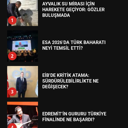
AYVALIK SU MİRASI İÇİN
HAREKETE GEÇİYOR: GÖZLER
BULUŞMADA
1
ESA 2026’DA TÜRK BAHARATI
NEYİ TEMSİL ETTİ?
2
EİB’DE KRİTİK ATAMA:
SÜRDÜRÜLEBİLİRLİKTE NE
DEĞİŞECEK?
3
EDREMİT’İN GURURU TÜRKİYE
FİNALİNDE NE BAŞARDI?
4