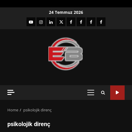
Skip
24 Temmuz 2026
to
YouTube
Instagram
LinkedIn
twitter
facebook-
Facebook-
Facebook-
Facebook-
content
1
2
3
Grup
PRIMARY
MENU
Home
psikolojik direnç
psikolojik direnç