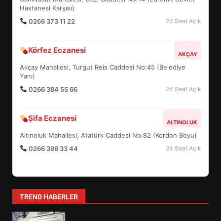
4
Hastanesi Karşısı)
0266 373 11 22
24 Saat Açık
BALIKESİR MÜZELERİNDE SÜRE
Körfez Eczanesi
AKÇAY
UZATILDI: NE DEĞİŞTİ?
Akçay Mahallesi, Turgut Reis Caddesi No:45 (Belediye
5
Yanı)
0266 384 55 66
24 Saat Açık
BURHANİYE SATRANÇ
TURNUVASI KAYITLARI NEYİ
Şifa Eczanesi
ALTINOLUK
DEĞİŞTİRİYOR?
6
Altınoluk Mahallesi, Atatürk Caddesi No:82 (Kordon Boyu)
0266 396 33 44
24 Saat Açık
BURHANİYE BELEDİYESPOR’DA
YENİ YÖNETİM NASIL
ŞEKİLLENDİ?
7
TREND HABERLER