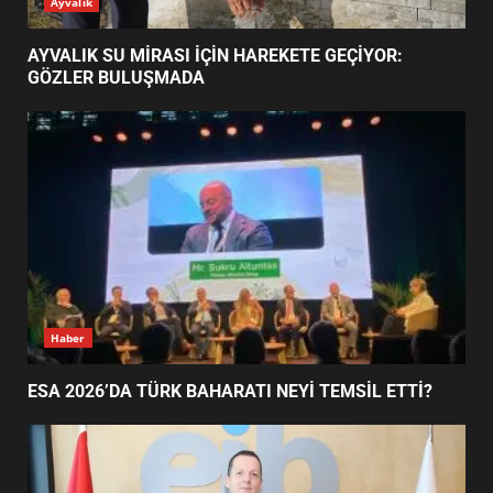
Ayvalık
HAREKETE GEÇİYOR: GÖZLER
BULUŞMADA
1
AYVALIK SU MİRASI İÇİN HAREKETE GEÇİYOR:
GÖZLER BULUŞMADA
ESA 2026’DA TÜRK BAHARATI
NEYİ TEMSİL ETTİ?
2
EİB’DE KRİTİK ATAMA:
SÜRDÜRÜLEBİLİRLİKTE NE
DEĞİŞECEK?
3
Haber
ESA 2026’DA TÜRK BAHARATI NEYİ TEMSİL ETTİ?
EDREMİT’İN GURURU TÜRKİYE
FİNALİNDE NE BAŞARDI?
4