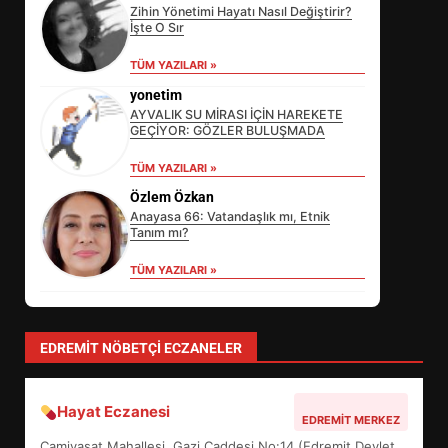
Zihin Yönetimi Hayatı Nasıl Değiştirir?
İşte O Sır
TÜM YAZILARI »
yonetim
AYVALIK SU MİRASI İÇİN HAREKETE
GEÇİYOR: GÖZLER BULUŞMADA
TÜM YAZILARI »
Özlem Özkan
Anayasa 66: Vatandaşlık mı, Etnik
Tanım mı?
TÜM YAZILARI »
EİB’DE KRİTİK ATAMA:
SÜRDÜRÜLEBİLİRLİKTE NE
DEĞİŞECEK?
3
EDREMIT NÖBETÇI ECZANELER
Hayat Eczanesi
EDREMİT’İN GURURU TÜRKİYE
EDREMIT MERKEZ
FİNALİNDE NE BAŞARDI?
Camivasat Mahallesi, Gazi Caddesi No:14 (Edremit Devlet