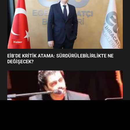
BALIKESİR MÜZELERİNDE SÜRE
UZATILDI: NE DEĞİŞTİ?
5
Haber
BURHANİYE SATRANÇ
TURNUVASI KAYITLARI NEYİ
EİB’DE KRİTİK ATAMA: SÜRDÜRÜLEBİLİRLİKTE NE
DEĞİŞTİRİYOR?
DEĞİŞECEK?
6
BURHANİYE BELEDİYESPOR’DA
YENİ YÖNETİM NASIL
ŞEKİLLENDİ?
7