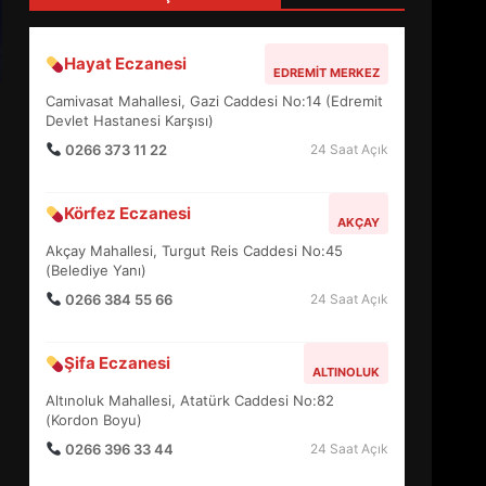
3
Hayat Eczanesi
EDREMIT MERKEZ
EDREMİT’İN GURURU TÜRKİYE
Camivasat Mahallesi, Gazi Caddesi No:14 (Edremit
FİNALİNDE NE BAŞARDI?
Devlet Hastanesi Karşısı)
4
0266 373 11 22
24 Saat Açık
Körfez Eczanesi
AKÇAY
BALIKESİR MÜZELERİNDE
SÜRE UZATILDI: NE DEĞİŞTİ?
Akçay Mahallesi, Turgut Reis Caddesi No:45
(Belediye Yanı)
5
0266 384 55 66
24 Saat Açık
BURHANİYE SATRANÇ
Şifa Eczanesi
TURNUVASI KAYITLARI NEYİ
ALTINOLUK
DEĞİŞTİRİYOR?
Altınoluk Mahallesi, Atatürk Caddesi No:82
6
(Kordon Boyu)
0266 396 33 44
24 Saat Açık