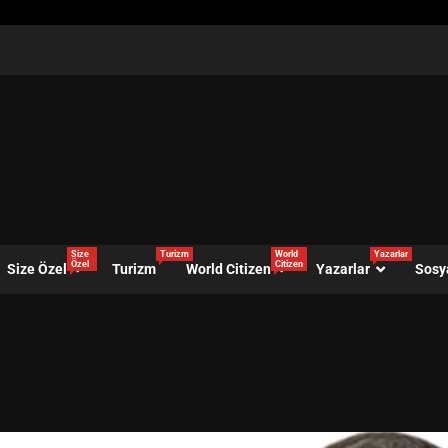
Size
Turizm
World
Yazarlar
Özel
Citizen
Size Özel
Turizm
World Citizen
Yazarlar
Sosy