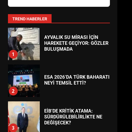
BURHANİYE
BELEDİYESPOR’DA YENİ
YÖNETİM NASIL ŞEKİLLENDİ?
7
TREND HABERLER
AYVALIK SU MİRASI İÇİN
HAREKETE GEÇİYOR: GÖZLER
BULUŞMADA
1
ESA 2026’DA TÜRK BAHARATI
NEYİ TEMSİL ETTİ?
2
EİB’DE KRİTİK ATAMA:
SÜRDÜRÜLEBİLİRLİKTE NE
DEĞİŞECEK?
3