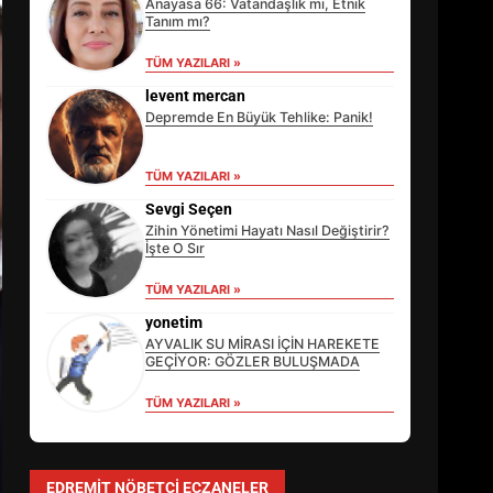
Anayasa 66: Vatandaşlık mı, Etnik
Tanım mı?
TÜM YAZILARI »
levent mercan
Depremde En Büyük Tehlike: Panik!
TÜM YAZILARI »
Sevgi Seçen
Zihin Yönetimi Hayatı Nasıl Değiştirir?
İşte O Sır
TÜM YAZILARI »
yonetim
AYVALIK SU MİRASI İÇİN HAREKETE
GEÇİYOR: GÖZLER BULUŞMADA
TÜM YAZILARI »
EİB’DE KRİTİK ATAMA:
SÜRDÜRÜLEBİLİRLİKTE NE
DEĞİŞECEK?
EDREMIT NÖBETÇI ECZANELER