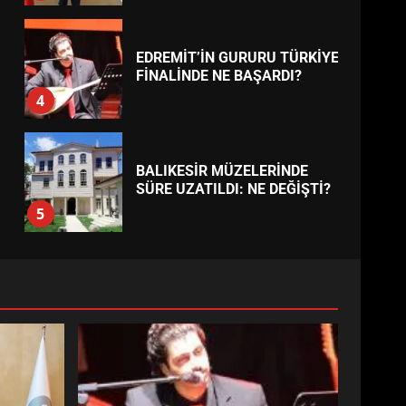
EDREMİT’İN GURURU TÜRKİYE
FİNALİNDE NE BAŞARDI?
4
BALIKESİR MÜZELERİNDE
SÜRE UZATILDI: NE DEĞİŞTİ?
5
BURHANİYE SATRANÇ
TURNUVASI KAYITLARI NEYİ
DEĞİŞTİRİYOR?
6
BURHANİYE