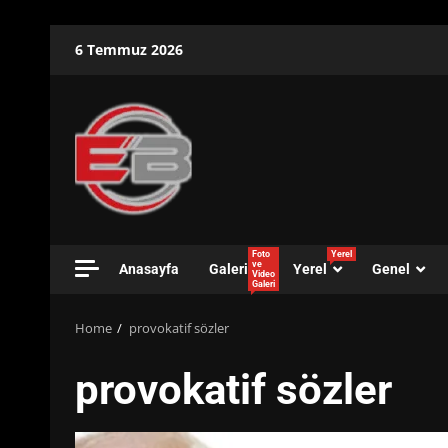
Skip
6 Temmuz 2026
to
content
Foto
Yerel
ve
Anasayfa
Galeri
Yerel
Genel
Video
Galeri
Home
provokatif sözler
provokatif sözler