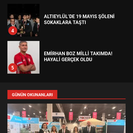
EXPO 2026’DA YÜKSELDİ
1
BALIKESİR’DE 19 MAYIS KORTEJİ
SOKAKLARI DOLDURDU
2
SİBER VATAN’DA NEFES KESEN
YARI FİNAL! 24 GENÇ YARIŞTI
3
ALTIEYLÜL’DE 19 MAYIS ŞÖLENİ
SOKAKLARA TAŞTI
4