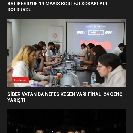
1
TÜRK MOBİLYA İHRACATI HD EXPO 2026’DA
YÜKSELDİ
BALIKESİR’DE 19 MAYIS KORTEJİ
SOKAKLARI DOLDURDU
2
SİBER VATAN’DA NEFES KESEN
YARI FİNAL! 24 GENÇ YARIŞTI
3
Balıkesir
BALIKESİR’DE 19 MAYIS KORTEJİ SOKAKLARI
DOLDURDU
ALTIEYLÜL’DE 19 MAYIS ŞÖLENİ
SOKAKLARA TAŞTI
4