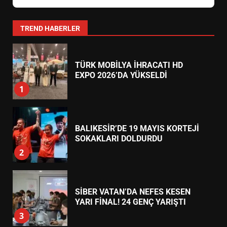
0266 373 11 22
24 Saat Açık
EMİRHAN BOZ MİLLİ TAKIMDA!
Körfez Eczanesi
AKÇAY
HAYALİ GERÇEK OLDU
Akçay Mahallesi, Turgut Reis Caddesi No:45 (Belediye
5
Yanı)
0266 384 55 66
24 Saat Açık
EDREMİT’TE 19 MAYIS COŞKUSU
Şifa Eczanesi
MEYDANLARA TAŞTI
ALTINOLUK
6
Altınoluk Mahallesi, Atatürk Caddesi No:82 (Kordon Boyu)
0266 396 33 44
24 Saat Açık
EDREMİT BELEDİYESİ BAYRAM
SEFERBERLİĞİ: TÜM İLÇE
HAZIRLANIYOR
7
TREND HABERLER
TÜRK MOBİLYA İHRACATI HD