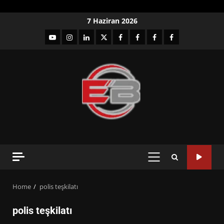
Skip
7 Haziran 2026
to
YouTube
Instagram
LinkedIn
twitter
facebook-
Facebook-
Facebook-
Facebook-
content
1
2
3
Grup
PRIMARY
MENU
Home
polis teşkilatı
polis teşkilatı