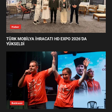
EMİRHAN BOZ MİLLİ TAKIMDA!
HAYALİ GERÇEK OLDU
5
EDREMİT’TE 19 MAYIS COŞKUSU
GÜNÜN OKUNANLARI
MEYDANLARA TAŞTI
6
EDREMİT BELEDİYESİ BAYRAM
SEFERBERLİĞİ: TÜM İLÇE
HAZIRLANIYOR
7
TÜRK MOBİLYA İHRACATI HD
Haber
EXPO 2026’DA YÜKSELDİ