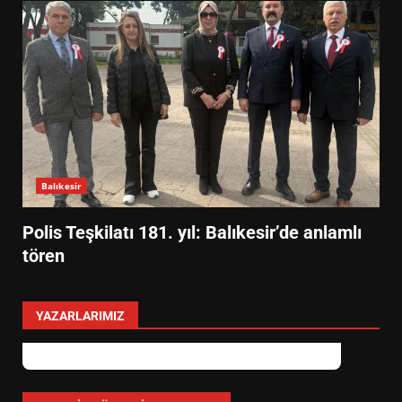
Balıkesir
Polis Teşkilatı 181. yıl: Balıkesir’de anlamlı
tören
YAZARLARIMIZ
levent mercan
Depremde En Büyük Tehlike: Panik!