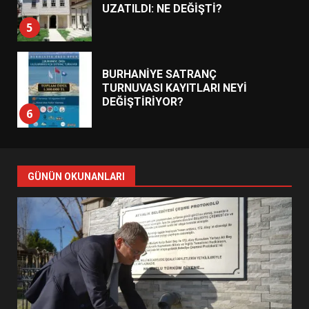
UZATILDI: NE DEĞİŞTİ?
5
BURHANİYE SATRANÇ
TURNUVASI KAYITLARI NEYİ
DEĞİŞTİRİYOR?
6
BURHANİYE BELEDİYESPOR’DA
YENİ YÖNETİM NASIL
GÜNÜN OKUNANLARI
ŞEKİLLENDİ?
7
AYVALIK SU MİRASI İÇİN
HAREKETE GEÇİYOR: GÖZLER
BULUŞMADA
1