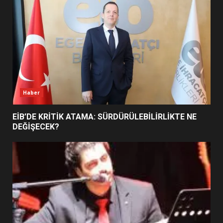
5
BURHANİYE SATRANÇ
TURNUVASI KAYITLARI NEYİ
DEĞİŞTİRİYOR?
6
Haber
BURHANİYE BELEDİYESPOR’DA
YENİ YÖNETİM NASIL
EİB’DE KRİTİK ATAMA: SÜRDÜRÜLEBİLİRLİKTE NE
ŞEKİLLENDİ?
DEĞİŞECEK?
7