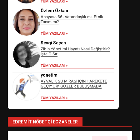
TÜM YAZILARI »
Özlem Özkan
Anayasa 66: Vatandaşlık mı, Etnik
Tanım mı?
TÜM YAZILARI »
Sevgi Seçen
Zihin Yönetimi Hayatı Nasıl Değiştirir?
İşte O Sır
EİB’DE KRİTİK ATAMA:
TÜM YAZILARI »
SÜRDÜRÜLEBİLİRLİKTE NE
DEĞİŞECEK?
yonetim
3
AYVALIK SU MİRASI İÇİN HAREKETE
GEÇİYOR: GÖZLER BULUŞMADA
TÜM YAZILARI »
EDREMİT’İN GURURU TÜRKİYE
FİNALİNDE NE BAŞARDI?
4
EDREMIT NÖBETÇI ECZANELER