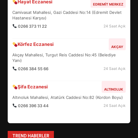
Hayat Eczanesi
BALIKESİR MÜZELERİNDE SÜRE
EDREMIT MERKEZ
UZATILDI: NE DEĞİŞTİ?
Camivasat Mahallesi, Gazi Caddesi No:14 (Edremit Devlet
5
Hastanesi Karşısı)
0266 373 11 22
24 Saat Açık
BURHANİYE SATRANÇ
Körfez Eczanesi
TURNUVASI KAYITLARI NEYİ
AKÇAY
DEĞİŞTİRİYOR?
Akçay Mahallesi, Turgut Reis Caddesi No:45 (Belediye
6
Yanı)
0266 384 55 66
24 Saat Açık
BURHANİYE BELEDİYESPOR’DA
YENİ YÖNETİM NASIL
Şifa Eczanesi
ALTINOLUK
ŞEKİLLENDİ?
7
Altınoluk Mahallesi, Atatürk Caddesi No:82 (Kordon Boyu)
0266 396 33 44
24 Saat Açık
AYVALIK SU MİRASI İÇİN
HAREKETE GEÇİYOR: GÖZLER
BULUŞMADA
1
TREND HABERLER