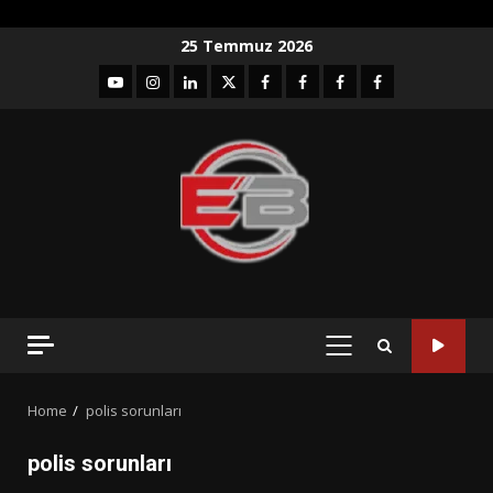
Skip
25 Temmuz 2026
to
YouTube
Instagram
LinkedIn
twitter
facebook-
Facebook-
Facebook-
Facebook-
content
1
2
3
Grup
PRIMARY
MENU
Home
polis sorunları
polis sorunları