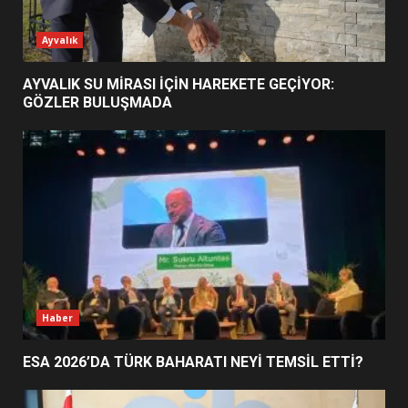
ESA 2026’DA TÜRK BAHARATI
Ayvalık
NEYİ TEMSİL ETTİ?
2
AYVALIK SU MİRASI İÇİN HAREKETE GEÇİYOR:
GÖZLER BULUŞMADA
EİB’DE KRİTİK ATAMA:
SÜRDÜRÜLEBİLİRLİKTE NE
DEĞİŞECEK?
3
EDREMİT’İN GURURU TÜRKİYE
FİNALİNDE NE BAŞARDI?
4
Haber
ESA 2026’DA TÜRK BAHARATI NEYİ TEMSİL ETTİ?
BALIKESİR MÜZELERİNDE SÜRE
UZATILDI: NE DEĞİŞTİ?