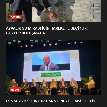
ESA 2026’DA TÜRK BAHARATI
Ayvalık
NEYİ TEMSİL ETTİ?
2
AYVALIK SU MİRASI İÇİN HAREKETE GEÇİYOR:
GÖZLER BULUŞMADA
EİB’DE KRİTİK ATAMA:
SÜRDÜRÜLEBİLİRLİKTE NE
DEĞİŞECEK?
3
EDREMİT’İN GURURU TÜRKİYE
FİNALİNDE NE BAŞARDI?
4
Haber
ESA 2026’DA TÜRK BAHARATI NEYİ TEMSİL ETTİ?
BALIKESİR MÜZELERİNDE SÜRE