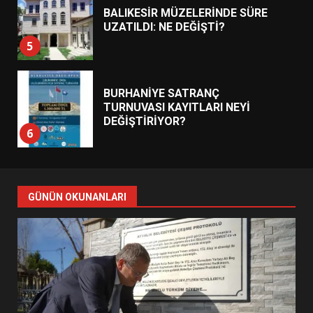
BALIKESİR MÜZELERİNDE SÜRE
UZATILDI: NE DEĞİŞTİ?
5
BURHANİYE SATRANÇ
TURNUVASI KAYITLARI NEYİ
DEĞİŞTİRİYOR?
6
BURHANİYE BELEDİYESPOR’DA
YENİ YÖNETİM NASIL
GÜNÜN OKUNANLARI
ŞEKİLLENDİ?
7
AYVALIK SU MİRASI İÇİN
HAREKETE GEÇİYOR: GÖZLER
BULUŞMADA
1