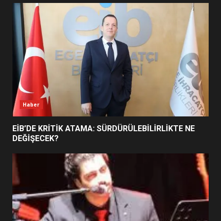
UZATILDI: NE DEĞİŞTİ?
5
BURHANİYE SATRANÇ
TURNUVASI KAYITLARI NEYİ
DEĞİŞTİRİYOR?
6
Haber
BURHANİYE BELEDİYESPOR’DA
YENİ YÖNETİM NASIL
EİB’DE KRİTİK ATAMA: SÜRDÜRÜLEBİLİRLİKTE NE
ŞEKİLLENDİ?
DEĞİŞECEK?
7