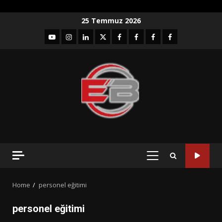
Skip
25 Temmuz 2026
to
YouTube
Instagram
LinkedIn
twitter
facebook-
Facebook-
Facebook-
Facebook-
content
1
2
3
Grup
PRIMARY
MENU
Home
personel eğitimi
personel eğitimi