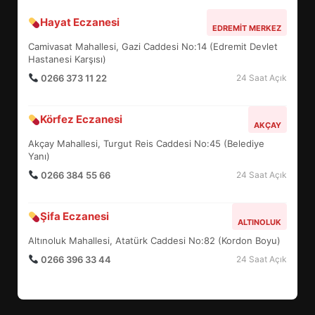
Hayat Eczanesi
BALIKESİR MÜZELERİNDE SÜRE
EDREMIT MERKEZ
UZATILDI: NE DEĞİŞTİ?
Camivasat Mahallesi, Gazi Caddesi No:14 (Edremit Devlet
5
Hastanesi Karşısı)
0266 373 11 22
24 Saat Açık
BURHANİYE SATRANÇ
Körfez Eczanesi
TURNUVASI KAYITLARI NEYİ
AKÇAY
DEĞİŞTİRİYOR?
Akçay Mahallesi, Turgut Reis Caddesi No:45 (Belediye
6
Yanı)
0266 384 55 66
24 Saat Açık
BURHANİYE BELEDİYESPOR’DA
YENİ YÖNETİM NASIL
Şifa Eczanesi
ALTINOLUK
ŞEKİLLENDİ?
7
Altınoluk Mahallesi, Atatürk Caddesi No:82 (Kordon Boyu)
0266 396 33 44
24 Saat Açık
AYVALIK SU MİRASI İÇİN
HAREKETE GEÇİYOR: GÖZLER
BULUŞMADA