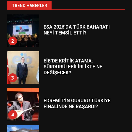
1
TREND HABERLER
ESA 2026’DA TÜRK BAHARATI
NEYİ TEMSİL ETTİ?
2
EİB’DE KRİTİK ATAMA:
SÜRDÜRÜLEBİLİRLİKTE NE
DEĞİŞECEK?
3
EDREMİT’İN GURURU TÜRKİYE
FİNALİNDE NE BAŞARDI?
4