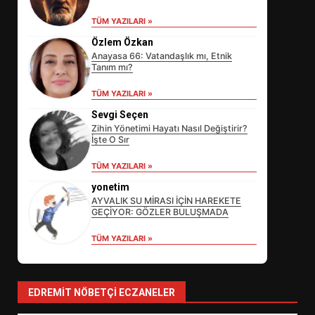
TÜM YAZILARI »
Özlem Özkan
Anayasa 66: Vatandaşlık mı, Etnik
Tanım mı?
TÜM YAZILARI »
Sevgi Seçen
Zihin Yönetimi Hayatı Nasıl Değiştirir?
İşte O Sır
EİB’DE KRİTİK ATAMA:
TÜM YAZILARI »
SÜRDÜRÜLEBİLİRLİKTE NE
DEĞİŞECEK?
yonetim
3
AYVALIK SU MİRASI İÇİN HAREKETE
GEÇİYOR: GÖZLER BULUŞMADA
TÜM YAZILARI »
EDREMİT’İN GURURU TÜRKİYE
FİNALİNDE NE BAŞARDI?
4
EDREMIT NÖBETÇI ECZANELER