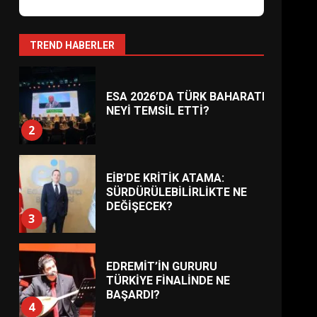
AYVALIK SU MİRASI İÇİN
HAREKETE GEÇİYOR: GÖZLER
BULUŞMADA
1
TREND HABERLER
ESA 2026’DA TÜRK BAHARATI
NEYİ TEMSİL ETTİ?
2
EİB’DE KRİTİK ATAMA:
SÜRDÜRÜLEBİLİRLİKTE NE
DEĞİŞECEK?
3
EDREMİT’İN GURURU
TÜRKİYE FİNALİNDE NE
BAŞARDI?
4