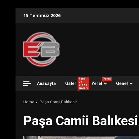
Skip
15 Temmuz 2026
to
content
Foto
Yerel
ve
Anasayfa
Galeri
Yerel
Genel
Video
Galeri
Home
Paşa Camii Balıkesir
Paşa Camii Balıkesi