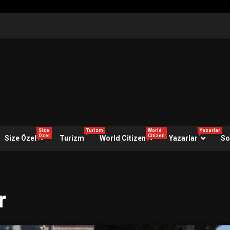
Size
Turizm
World
Yazarlar
Özel
Citizen
Size Özel
Turizm
World Citizen
Yazarlar
So
r