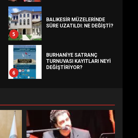
BALIKESİR MÜZELERİNDE
SÜRE UZATILDI: NE DEĞİŞTİ?
5
BURHANİYE SATRANÇ
TURNUVASI KAYITLARI NEYİ
DEĞİŞTİRİYOR?
6
BURHANİYE
BELEDİYESPOR’DA YENİ
YÖNETİM NASIL ŞEKİLLENDİ?
7
AYVALIK SU MİRASI İÇİN