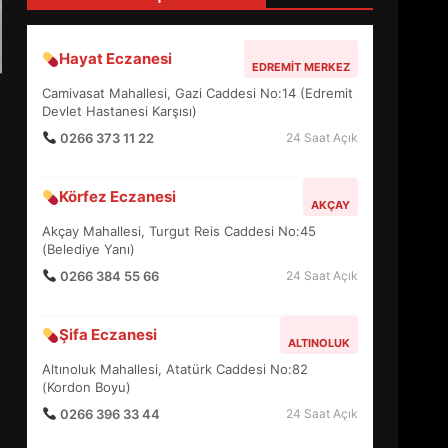
4
Hayat Eczanesi
EDREMIT MERKEZ
BALIKESİR MÜZELERİNDE
Camivasat Mahallesi, Gazi Caddesi No:14 (Edremit
SÜRE UZATILDI: NE DEĞİŞTİ?
Devlet Hastanesi Karşısı)
5
0266 373 11 22
24 Saat Açık
Körfez Eczanesi
BURHANİYE SATRANÇ
AKÇAY
TURNUVASI KAYITLARI NEYİ
Akçay Mahallesi, Turgut Reis Caddesi No:45
DEĞİŞTİRİYOR?
(Belediye Yanı)
6
0266 384 55 66
24 Saat Açık
BURHANİYE
Şifa Eczanesi
BELEDİYESPOR’DA YENİ
ALTINOLUK
YÖNETİM NASIL ŞEKİLLENDİ?
Altınoluk Mahallesi, Atatürk Caddesi No:82
7
(Kordon Boyu)
0266 396 33 44
24 Saat Açık