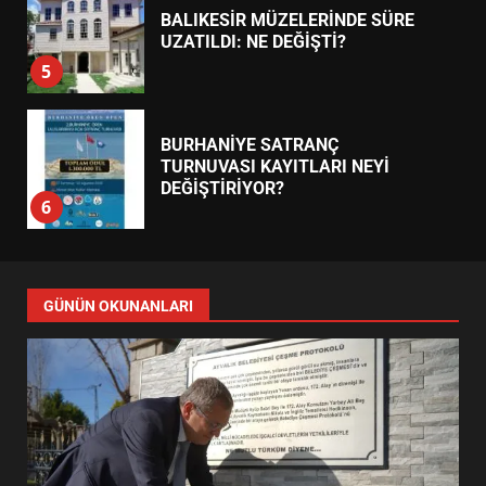
BALIKESİR MÜZELERİNDE SÜRE
UZATILDI: NE DEĞİŞTİ?
5
BURHANİYE SATRANÇ
TURNUVASI KAYITLARI NEYİ
DEĞİŞTİRİYOR?
6
BURHANİYE BELEDİYESPOR’DA
YENİ YÖNETİM NASIL
GÜNÜN OKUNANLARI
ŞEKİLLENDİ?
7
AYVALIK SU MİRASI İÇİN
HAREKETE GEÇİYOR: GÖZLER
BULUŞMADA
1