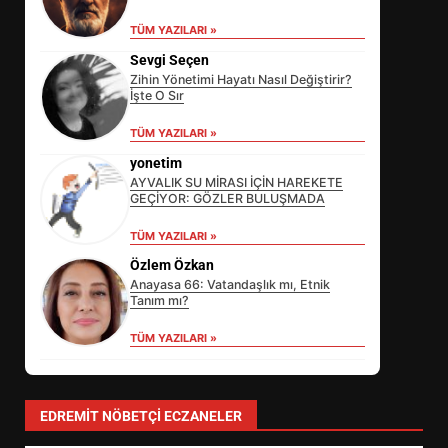
TÜM YAZILARI »
Sevgi Seçen
Zihin Yönetimi Hayatı Nasıl Değiştirir?
İşte O Sır
TÜM YAZILARI »
yonetim
AYVALIK SU MİRASI İÇİN HAREKETE
GEÇİYOR: GÖZLER BULUŞMADA
EİB’DE KRİTİK ATAMA:
TÜM YAZILARI »
SÜRDÜRÜLEBİLİRLİKTE NE
Özlem Özkan
DEĞİŞECEK?
3
Anayasa 66: Vatandaşlık mı, Etnik
Tanım mı?
TÜM YAZILARI »
EDREMİT’İN GURURU TÜRKİYE
FİNALİNDE NE BAŞARDI?
4
EDREMIT NÖBETÇI ECZANELER