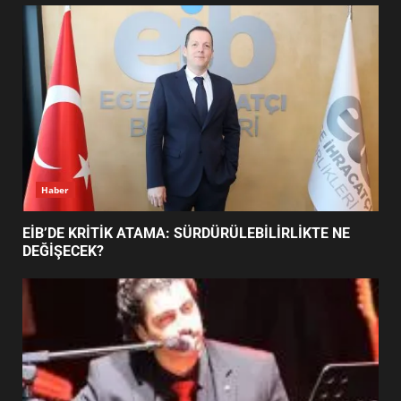
UZATILDI: NE DEĞİŞTİ?
5
BURHANİYE SATRANÇ
TURNUVASI KAYITLARI NEYİ
DEĞİŞTİRİYOR?
6
Haber
BURHANİYE BELEDİYESPOR’DA
YENİ YÖNETİM NASIL
EİB’DE KRİTİK ATAMA: SÜRDÜRÜLEBİLİRLİKTE NE
ŞEKİLLENDİ?
DEĞİŞECEK?
7