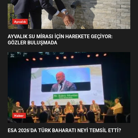
ESA 2026’DA TÜRK BAHARATI
Ayvalık
NEYİ TEMSİL ETTİ?
2
AYVALIK SU MİRASI İÇİN HAREKETE GEÇİYOR:
GÖZLER BULUŞMADA
EİB’DE KRİTİK ATAMA:
SÜRDÜRÜLEBİLİRLİKTE NE
DEĞİŞECEK?
3
EDREMİT’İN GURURU TÜRKİYE
FİNALİNDE NE BAŞARDI?
4
Haber
ESA 2026’DA TÜRK BAHARATI NEYİ TEMSİL ETTİ?
BALIKESİR MÜZELERİNDE SÜRE