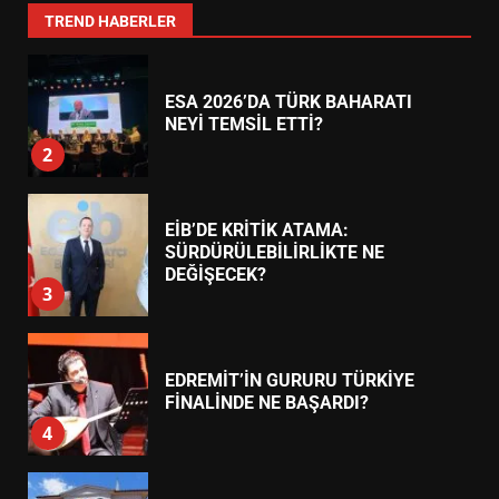
1
TREND HABERLER
ESA 2026’DA TÜRK BAHARATI
NEYİ TEMSİL ETTİ?
2
EİB’DE KRİTİK ATAMA:
SÜRDÜRÜLEBİLİRLİKTE NE
DEĞİŞECEK?
3
EDREMİT’İN GURURU TÜRKİYE
FİNALİNDE NE BAŞARDI?
4