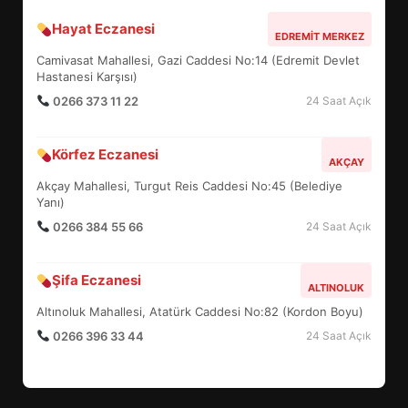
Hayat Eczanesi
BALIKESİR MÜZELERİNDE SÜRE
EDREMIT MERKEZ
UZATILDI: NE DEĞİŞTİ?
Camivasat Mahallesi, Gazi Caddesi No:14 (Edremit Devlet
5
Hastanesi Karşısı)
0266 373 11 22
24 Saat Açık
BURHANİYE SATRANÇ
Körfez Eczanesi
TURNUVASI KAYITLARI NEYİ
AKÇAY
DEĞİŞTİRİYOR?
Akçay Mahallesi, Turgut Reis Caddesi No:45 (Belediye
6
Yanı)
0266 384 55 66
24 Saat Açık
BURHANİYE BELEDİYESPOR’DA
YENİ YÖNETİM NASIL
Şifa Eczanesi
ALTINOLUK
ŞEKİLLENDİ?
7
Altınoluk Mahallesi, Atatürk Caddesi No:82 (Kordon Boyu)
0266 396 33 44
24 Saat Açık
AYVALIK SU MİRASI İÇİN
HAREKETE GEÇİYOR: GÖZLER
BULUŞMADA