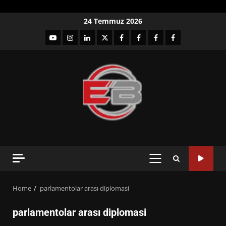
Skip
24 Temmuz 2026
to
YouTube
Instagram
LinkedIn
twitter
facebook-
Facebook-
Facebook-
Facebook-
content
1
2
3
Grup
PRIMARY
MENU
Home
parlamentolar arası diplomasi
parlamentolar arası diplomasi