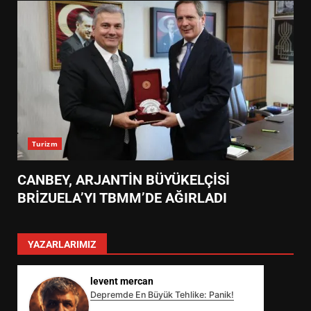
Turizm
CANBEY, ARJANTİN BÜYÜKELÇİSİ
BRİZUELA’YI TBMM’DE AĞIRLADI
YAZARLARIMIZ
levent mercan
Depremde En Büyük Tehlike: Panik!