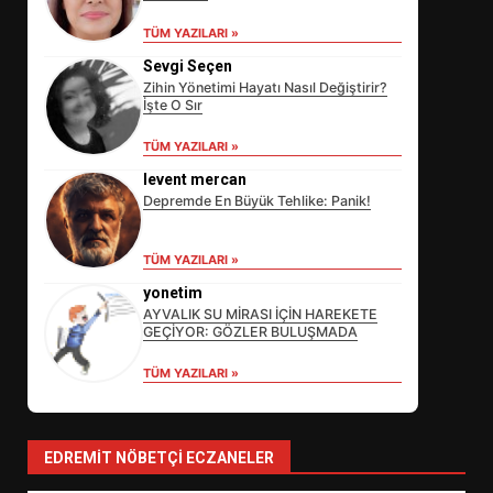
TÜM YAZILARI »
Sevgi Seçen
Zihin Yönetimi Hayatı Nasıl Değiştirir?
İşte O Sır
TÜM YAZILARI »
levent mercan
Depremde En Büyük Tehlike: Panik!
EİB’DE KRİTİK ATAMA:
TÜM YAZILARI »
SÜRDÜRÜLEBİLİRLİKTE NE
DEĞİŞECEK?
yonetim
3
AYVALIK SU MİRASI İÇİN HAREKETE
GEÇİYOR: GÖZLER BULUŞMADA
TÜM YAZILARI »
EDREMİT’İN GURURU TÜRKİYE
FİNALİNDE NE BAŞARDI?
4
EDREMIT NÖBETÇI ECZANELER