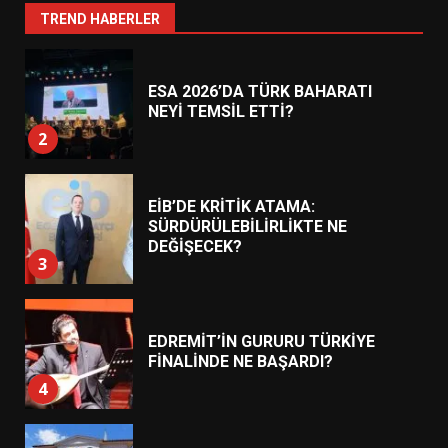
1
TREND HABERLER
ESA 2026’DA TÜRK BAHARATI
NEYİ TEMSİL ETTİ?
2
EİB’DE KRİTİK ATAMA:
SÜRDÜRÜLEBİLİRLİKTE NE
DEĞİŞECEK?
3
EDREMİT’İN GURURU TÜRKİYE
FİNALİNDE NE BAŞARDI?
4