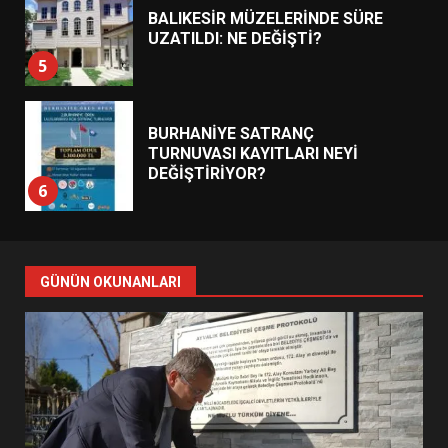
BALIKESİR MÜZELERİNDE SÜRE
UZATILDI: NE DEĞİŞTİ?
5
BURHANİYE SATRANÇ
TURNUVASI KAYITLARI NEYİ
DEĞİŞTİRİYOR?
6
BURHANİYE BELEDİYESPOR’DA
YENİ YÖNETİM NASIL
GÜNÜN OKUNANLARI
ŞEKİLLENDİ?
7
AYVALIK SU MİRASI İÇİN
HAREKETE GEÇİYOR: GÖZLER
BULUŞMADA
1