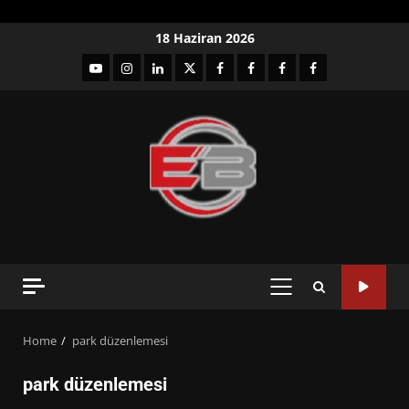
Skip
18 Haziran 2026
to
YouTube
Instagram
LinkedIn
twitter
facebook-
Facebook-
Facebook-
Facebook-
content
1
2
3
Grup
PRIMARY
MENU
Home
park düzenlemesi
park düzenlemesi