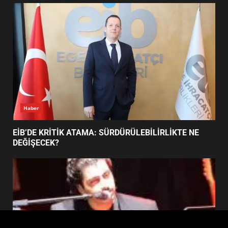
FİNALİNDE NE BAŞARDI?
4
BALIKESİR MÜZELERİNDE SÜRE
UZATILDI: NE DEĞİŞTİ?
5
Haber
BURHANİYE SATRANÇ
TURNUVASI KAYITLARI NEYİ
EİB’DE KRİTİK ATAMA: SÜRDÜRÜLEBİLİRLİKTE NE
DEĞİŞTİRİYOR?
DEĞİŞECEK?
6
BURHANİYE BELEDİYESPOR’DA
YENİ YÖNETİM NASIL
ŞEKİLLENDİ?
7