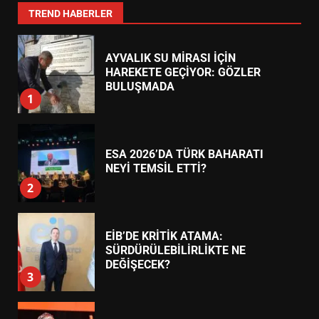
7
TREND HABERLER
AYVALIK SU MİRASI İÇİN
HAREKETE GEÇİYOR: GÖZLER
BULUŞMADA
1
ESA 2026’DA TÜRK BAHARATI
NEYİ TEMSİL ETTİ?
2
EİB’DE KRİTİK ATAMA:
SÜRDÜRÜLEBİLİRLİKTE NE
DEĞİŞECEK?
3