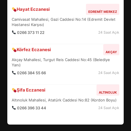
Hayat Eczanesi
EDREMİT’İN GURURU TÜRKİYE
EDREMIT MERKEZ
FİNALİNDE NE BAŞARDI?
Camivasat Mahallesi, Gazi Caddesi No:14 (Edremit Devlet
4
Hastanesi Karşısı)
0266 373 11 22
24 Saat Açık
BALIKESİR MÜZELERİNDE SÜRE
Körfez Eczanesi
AKÇAY
UZATILDI: NE DEĞİŞTİ?
Akçay Mahallesi, Turgut Reis Caddesi No:45 (Belediye
5
Yanı)
0266 384 55 66
24 Saat Açık
BURHANİYE SATRANÇ
TURNUVASI KAYITLARI NEYİ
Şifa Eczanesi
ALTINOLUK
DEĞİŞTİRİYOR?
6
Altınoluk Mahallesi, Atatürk Caddesi No:82 (Kordon Boyu)
0266 396 33 44
24 Saat Açık
BURHANİYE BELEDİYESPOR’DA
YENİ YÖNETİM NASIL
ŞEKİLLENDİ?