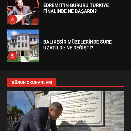
EDREMİT’İN GURURU TÜRKİYE
FİNALİNDE NE BAŞARDI?
4
BALIKESİR MÜZELERİNDE SÜRE
UZATILDI: NE DEĞİŞTİ?
5
BURHANİYE SATRANÇ
TURNUVASI KAYITLARI NEYİ
GÜNÜN OKUNANLARI
DEĞİŞTİRİYOR?
6
BURHANİYE BELEDİYESPOR’DA
YENİ YÖNETİM NASIL
ŞEKİLLENDİ?
7