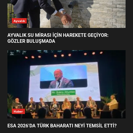
AYVALIK SU MİRASI İÇİN
Ayvalık
HAREKETE GEÇİYOR: GÖZLER
BULUŞMADA
1
AYVALIK SU MİRASI İÇİN HAREKETE GEÇİYOR:
GÖZLER BULUŞMADA
ESA 2026’DA TÜRK BAHARATI
NEYİ TEMSİL ETTİ?
2
EİB’DE KRİTİK ATAMA:
SÜRDÜRÜLEBİLİRLİKTE NE
DEĞİŞECEK?
3
Haber
ESA 2026’DA TÜRK BAHARATI NEYİ TEMSİL ETTİ?
EDREMİT’İN GURURU TÜRKİYE