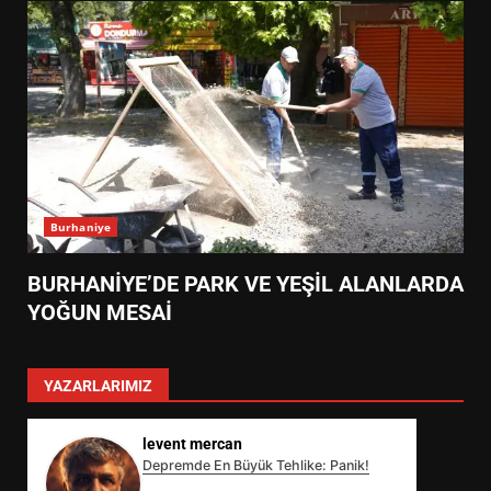
Burhaniye
BURHANİYE’DE PARK VE YEŞİL ALANLARDA
YOĞUN MESAİ
YAZARLARIMIZ
levent mercan
Depremde En Büyük Tehlike: Panik!