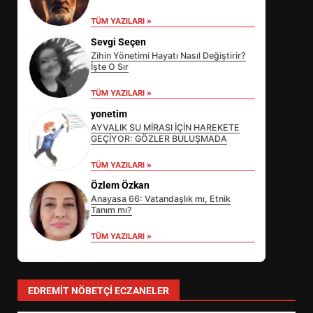
TÜM YAZILARI »
Sevgi Seçen
Zihin Yönetimi Hayatı Nasıl Değiştirir?
İşte O Sır
TÜM YAZILARI »
yonetim
AYVALIK SU MİRASI İÇİN HAREKETE
GEÇİYOR: GÖZLER BULUŞMADA
TÜM YAZILARI »
Özlem Özkan
Anayasa 66: Vatandaşlık mı, Etnik
Tanım mı?
TÜM YAZILARI »
EİB’DE KRİTİK ATAMA:
SÜRDÜRÜLEBİLİRLİKTE NE
DEĞİŞECEK?
3
EDREMIT NÖBETÇI ECZANELER