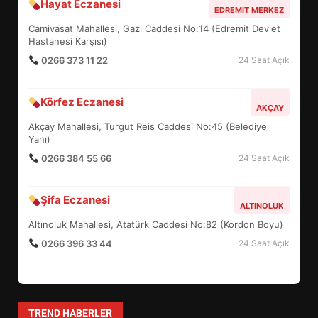
BURHANİYE SATRANÇ
Hayat Eczanesi
EDREMIT MERKEZ
TURNUVASI KAYITLARI NEYİ
Camivasat Mahallesi, Gazi Caddesi No:14 (Edremit Devlet
DEĞİŞTİRİYOR?
5
Hastanesi Karşısı)
0266 373 11 22
24 Saat Açık
BURHANİYE BELEDİYESPOR’DA
Körfez Eczanesi
YENİ YÖNETİM NASIL
AKÇAY
ŞEKİLLENDİ?
Akçay Mahallesi, Turgut Reis Caddesi No:45 (Belediye
6
Yanı)
0266 384 55 66
24 Saat Açık
BURHANİYE’DE FEN İŞLERİNDEN
DEV HAREKET: NELER
Şifa Eczanesi
ALTINOLUK
YAPILIYOR?
7
Altınoluk Mahallesi, Atatürk Caddesi No:82 (Kordon Boyu)
0266 396 33 44
24 Saat Açık
ESA 2026’DA TÜRK BAHARATI
NEYİ TEMSİL ETTİ?
1
TREND HABERLER