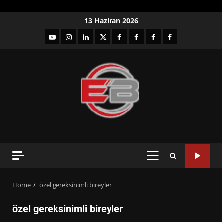
Skip
13 Haziran 2026
to
YouTube
Instagram
LinkedIn
twitter
facebook-
Facebook-
Facebook-
Facebook-
content
1
2
3
Grup
PRIMARY
MENU
Home
özel gereksinimli bireyler
özel gereksinimli bireyler