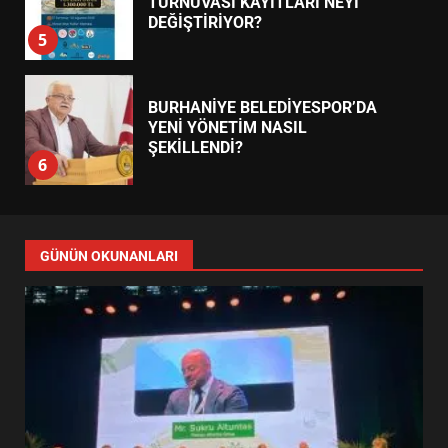
TURNUVASI KAYITLARI NEYİ
DEĞİŞTİRİYOR?
5
BURHANİYE BELEDİYESPOR’DA
YENİ YÖNETİM NASIL
ŞEKİLLENDİ?
6
BURHANİYE’DE FEN İŞLERİNDEN
DEV HAREKET: NELER
GÜNÜN OKUNANLARI
YAPILIYOR?
7
ESA 2026’DA TÜRK BAHARATI
NEYİ TEMSİL ETTİ?
1