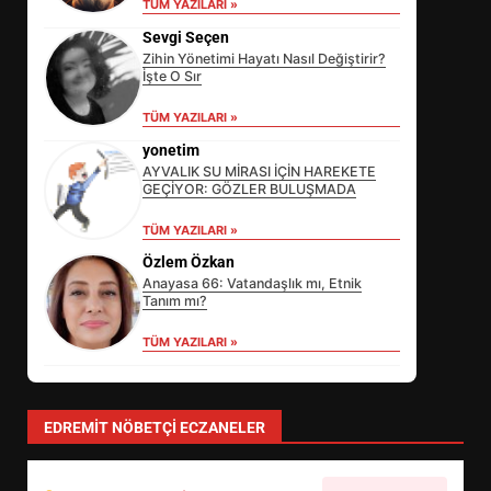
TÜM YAZILARI »
Sevgi Seçen
Zihin Yönetimi Hayatı Nasıl Değiştirir?
İşte O Sır
TÜM YAZILARI »
yonetim
AYVALIK SU MİRASI İÇİN HAREKETE
GEÇİYOR: GÖZLER BULUŞMADA
EDREMİT’İN GURURU TÜRKİYE
TÜM YAZILARI »
FİNALİNDE NE BAŞARDI?
Özlem Özkan
3
Anayasa 66: Vatandaşlık mı, Etnik
Tanım mı?
TÜM YAZILARI »
BALIKESİR MÜZELERİNDE SÜRE
UZATILDI: NE DEĞİŞTİ?
4
EDREMIT NÖBETÇI ECZANELER