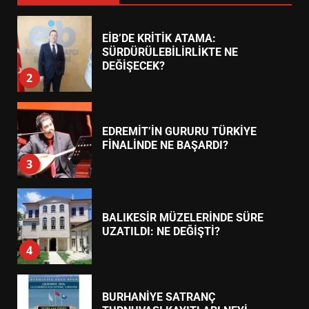
EİB’DE KRİTİK ATAMA:
SÜRDÜRÜLEBİLİRLİKTE NE
DEĞİŞECEK?
2
EDREMİT’İN GURURU TÜRKİYE
FİNALİNDE NE BAŞARDI?
3
BALIKESİR MÜZELERİNDE SÜRE
UZATILDI: NE DEĞİŞTİ?
4
BURHANİYE SATRANÇ