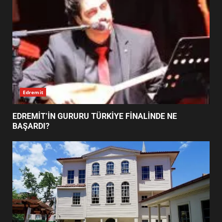
DEĞİŞTİRİYOR?
5
BURHANİYE BELEDİYESPOR’DA
YENİ YÖNETİM NASIL
ŞEKİLLENDİ?
6
Edremit
BURHANİYE’DE FEN İŞLERİNDEN
DEV HAREKET: NELER
EDREMİT’İN GURURU TÜRKİYE FİNALİNDE NE
YAPILIYOR?
BAŞARDI?
7