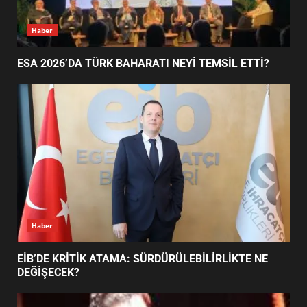
EİB’DE KRİTİK ATAMA:
Haber
SÜRDÜRÜLEBİLİRLİKTE NE
DEĞİŞECEK?
2
ESA 2026’DA TÜRK BAHARATI NEYİ TEMSİL ETTİ?
EDREMİT’İN GURURU TÜRKİYE
FİNALİNDE NE BAŞARDI?
3
BALIKESİR MÜZELERİNDE SÜRE
UZATILDI: NE DEĞİŞTİ?
Haber
4
EİB’DE KRİTİK ATAMA: SÜRDÜRÜLEBİLİRLİKTE NE
DEĞİŞECEK?
BURHANİYE SATRANÇ
TURNUVASI KAYITLARI NEYİ