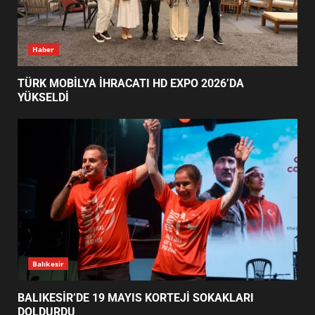
SİBER VATAN’DA NEFES KESEN
Haber
YARI FİNAL! 24 GENÇ YARIŞTI
3
TÜRK MOBİLYA İHRACATI HD EXPO 2026’DA
YÜKSELDİ
ALTIEYLÜL’DE 19 MAYIS ŞÖLENİ
SOKAKLARA TAŞTI
4
EMİRHAN BOZ MİLLİ TAKIMDA!
HAYALİ GERÇEK OLDU
5
Balıkesir
BALIKESİR’DE 19 MAYIS KORTEJİ SOKAKLARI
DOLDURDU
EDREMİT’TE 19 MAYIS COŞKUSU