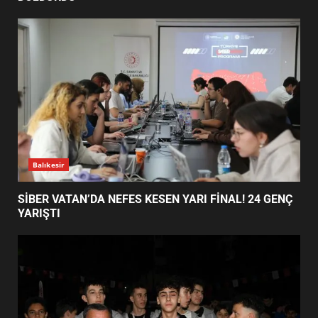
MEYDANLARA TAŞTI
6
EDREMİT BELEDİYESİ BAYRAM
SEFERBERLİĞİ: TÜM İLÇE
HAZIRLANIYOR
7
Balıkesir
SİBER VATAN’DA NEFES KESEN YARI FİNAL! 24 GENÇ
YARIŞTI