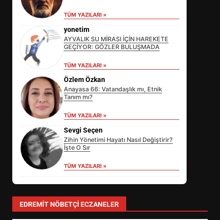
TÜM YAZILARI »
yonetim
AYVALIK SU MİRASI İÇİN HAREKETE
GEÇİYOR: GÖZLER BULUŞMADA
SİBER VATAN’DA NEFES KESEN
YARI FİNAL! 24 GENÇ YARIŞTI
TÜM YAZILARI »
3
Özlem Özkan
Anayasa 66: Vatandaşlık mı, Etnik
Tanım mı?
ALTIEYLÜL’DE 19 MAYIS ŞÖLENİ
TÜM YAZILARI »
SOKAKLARA TAŞTI
Sevgi Seçen
4
Zihin Yönetimi Hayatı Nasıl Değiştirir?
İşte O Sır
TÜM YAZILARI »
EMİRHAN BOZ MİLLİ TAKIMDA!
HAYALİ GERÇEK OLDU
5
EDREMIT NÖBETÇI ECZANELER