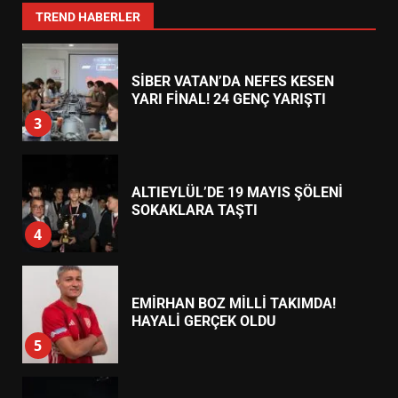
2
TREND HABERLER
SİBER VATAN’DA NEFES KESEN
YARI FİNAL! 24 GENÇ YARIŞTI
3
ALTIEYLÜL’DE 19 MAYIS ŞÖLENİ
SOKAKLARA TAŞTI
4
EMİRHAN BOZ MİLLİ TAKIMDA!
HAYALİ GERÇEK OLDU
5