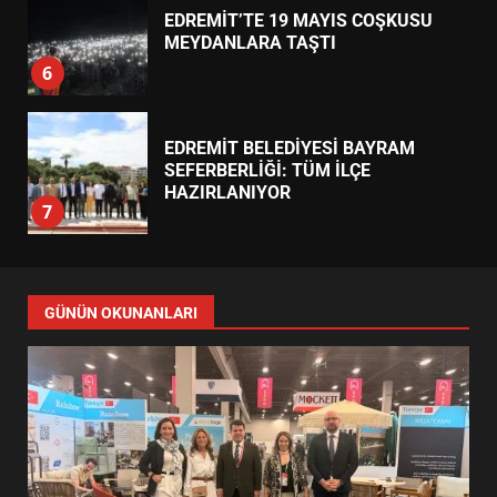
EDREMİT’TE 19 MAYIS COŞKUSU
MEYDANLARA TAŞTI
6
EDREMİT BELEDİYESİ BAYRAM
SEFERBERLİĞİ: TÜM İLÇE
HAZIRLANIYOR
7
TÜRK MOBİLYA İHRACATI HD
GÜNÜN OKUNANLARI
EXPO 2026’DA YÜKSELDİ
1
BALIKESİR’DE 19 MAYIS KORTEJİ
SOKAKLARI DOLDURDU
2