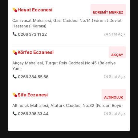
Hayat Eczanesi
EDREMİT’TE 19 MAYIS COŞKUSU
EDREMIT MERKEZ
MEYDANLARA TAŞTI
Camivasat Mahallesi, Gazi Caddesi No:14 (Edremit Devlet
6
Hastanesi Karşısı)
0266 373 11 22
24 Saat Açık
EDREMİT BELEDİYESİ BAYRAM
Körfez Eczanesi
SEFERBERLİĞİ: TÜM İLÇE
AKÇAY
HAZIRLANIYOR
Akçay Mahallesi, Turgut Reis Caddesi No:45 (Belediye
7
Yanı)
0266 384 55 66
24 Saat Açık
TÜRK MOBİLYA İHRACATI HD
Şifa Eczanesi
EXPO 2026’DA YÜKSELDİ
ALTINOLUK
1
Altınoluk Mahallesi, Atatürk Caddesi No:82 (Kordon Boyu)
0266 396 33 44
24 Saat Açık
BALIKESİR’DE 19 MAYIS KORTEJİ
SOKAKLARI DOLDURDU