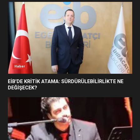
UZATILDI: NE DEĞİŞTİ?
5
BURHANİYE SATRANÇ
TURNUVASI KAYITLARI NEYİ
DEĞİŞTİRİYOR?
6
Haber
BURHANİYE BELEDİYESPOR’DA
YENİ YÖNETİM NASIL
EİB’DE KRİTİK ATAMA: SÜRDÜRÜLEBİLİRLİKTE NE
ŞEKİLLENDİ?
DEĞİŞECEK?
7