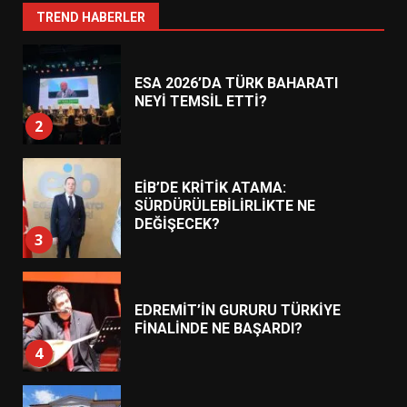
1
TREND HABERLER
ESA 2026’DA TÜRK BAHARATI
NEYİ TEMSİL ETTİ?
2
EİB’DE KRİTİK ATAMA:
SÜRDÜRÜLEBİLİRLİKTE NE
DEĞİŞECEK?
3
EDREMİT’İN GURURU TÜRKİYE
FİNALİNDE NE BAŞARDI?
4