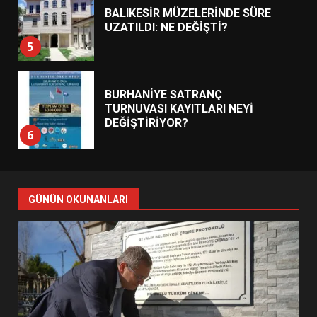
BALIKESİR MÜZELERİNDE SÜRE
UZATILDI: NE DEĞİŞTİ?
5
BURHANİYE SATRANÇ
TURNUVASI KAYITLARI NEYİ
DEĞİŞTİRİYOR?
6
BURHANİYE BELEDİYESPOR’DA
YENİ YÖNETİM NASIL
GÜNÜN OKUNANLARI
ŞEKİLLENDİ?
7
AYVALIK SU MİRASI İÇİN
HAREKETE GEÇİYOR: GÖZLER
BULUŞMADA
1