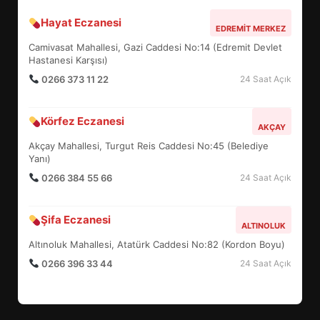
Hayat Eczanesi
BALIKESİR MÜZELERİNDE SÜRE
EDREMIT MERKEZ
UZATILDI: NE DEĞİŞTİ?
Camivasat Mahallesi, Gazi Caddesi No:14 (Edremit Devlet
5
Hastanesi Karşısı)
0266 373 11 22
24 Saat Açık
BURHANİYE SATRANÇ
Körfez Eczanesi
TURNUVASI KAYITLARI NEYİ
AKÇAY
DEĞİŞTİRİYOR?
Akçay Mahallesi, Turgut Reis Caddesi No:45 (Belediye
6
Yanı)
0266 384 55 66
24 Saat Açık
BURHANİYE BELEDİYESPOR’DA
YENİ YÖNETİM NASIL
Şifa Eczanesi
ALTINOLUK
ŞEKİLLENDİ?
7
Altınoluk Mahallesi, Atatürk Caddesi No:82 (Kordon Boyu)
0266 396 33 44
24 Saat Açık
AYVALIK SU MİRASI İÇİN
HAREKETE GEÇİYOR: GÖZLER
BULUŞMADA