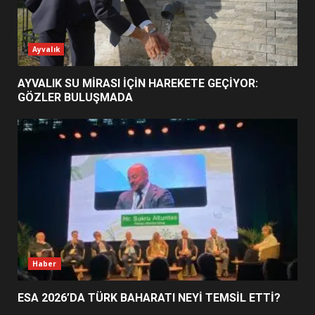
ESA 2026’DA TÜRK BAHARATI
Ayvalık
NEYİ TEMSİL ETTİ?
2
AYVALIK SU MİRASI İÇİN HAREKETE GEÇİYOR:
GÖZLER BULUŞMADA
EİB’DE KRİTİK ATAMA:
SÜRDÜRÜLEBİLİRLİKTE NE
DEĞİŞECEK?
3
EDREMİT’İN GURURU TÜRKİYE
FİNALİNDE NE BAŞARDI?
4
Haber
ESA 2026’DA TÜRK BAHARATI NEYİ TEMSİL ETTİ?
BALIKESİR MÜZELERİNDE SÜRE