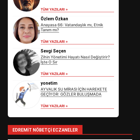
TÜM YAZILARI »
Özlem Özkan
Anayasa 66: Vatandaşlık mı, Etnik
Tanım mı?
TÜM YAZILARI »
Sevgi Seçen
Zihin Yönetimi Hayatı Nasıl Değiştirir?
İşte O Sır
EİB’DE KRİTİK ATAMA:
TÜM YAZILARI »
SÜRDÜRÜLEBİLİRLİKTE NE
DEĞİŞECEK?
yonetim
3
AYVALIK SU MİRASI İÇİN HAREKETE
GEÇİYOR: GÖZLER BULUŞMADA
TÜM YAZILARI »
EDREMİT’İN GURURU TÜRKİYE
FİNALİNDE NE BAŞARDI?
4
EDREMIT NÖBETÇI ECZANELER