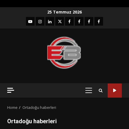
Skip
25 Temmuz 2026
to
YouTube
Instagram
LinkedIn
twitter
facebook-
Facebook-
Facebook-
Facebook-
content
1
2
3
Grup
PRIMARY
MENU
Home
Ortadoğu haberleri
Ortadoğu haberleri