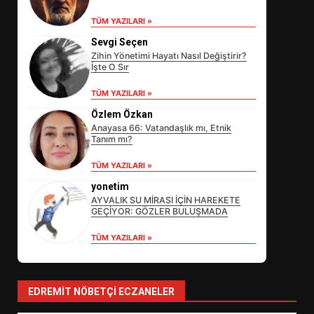
TÜM YAZILARI »
Sevgi Seçen
Zihin Yönetimi Hayatı Nasıl Değiştirir?
İşte O Sır
TÜM YAZILARI »
Özlem Özkan
Anayasa 66: Vatandaşlık mı, Etnik
Tanım mı?
EİB’DE KRİTİK ATAMA:
TÜM YAZILARI »
SÜRDÜRÜLEBİLİRLİKTE NE
DEĞİŞECEK?
yonetim
3
AYVALIK SU MİRASI İÇİN HAREKETE
GEÇİYOR: GÖZLER BULUŞMADA
TÜM YAZILARI »
EDREMİT’İN GURURU TÜRKİYE
FİNALİNDE NE BAŞARDI?
4
EDREMIT NÖBETÇI ECZANELER