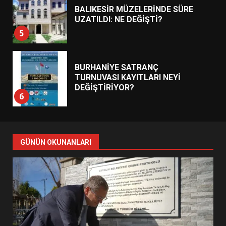
BALIKESİR MÜZELERİNDE SÜRE
UZATILDI: NE DEĞİŞTİ?
5
BURHANİYE SATRANÇ
TURNUVASI KAYITLARI NEYİ
DEĞİŞTİRİYOR?
6
BURHANİYE BELEDİYESPOR’DA
YENİ YÖNETİM NASIL
GÜNÜN OKUNANLARI
ŞEKİLLENDİ?
7
AYVALIK SU MİRASI İÇİN
HAREKETE GEÇİYOR: GÖZLER
BULUŞMADA
1