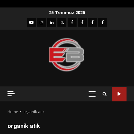
Skip
25 Temmuz 2026
to
YouTube
Instagram
LinkedIn
twitter
facebook-
Facebook-
Facebook-
Facebook-
content
1
2
3
Grup
PRIMARY
MENU
Home
organik atık
organik atık