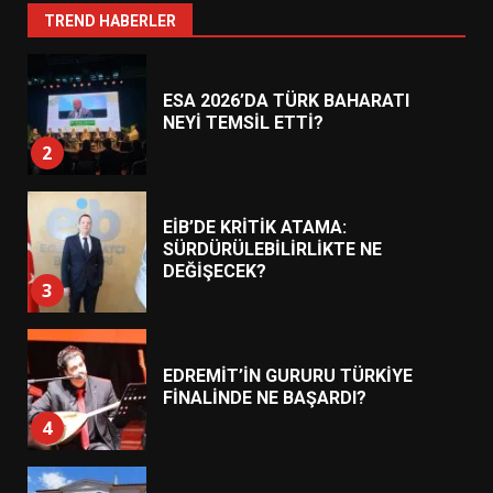
1
TREND HABERLER
ESA 2026’DA TÜRK BAHARATI
NEYİ TEMSİL ETTİ?
2
EİB’DE KRİTİK ATAMA:
SÜRDÜRÜLEBİLİRLİKTE NE
DEĞİŞECEK?
3
EDREMİT’İN GURURU TÜRKİYE
FİNALİNDE NE BAŞARDI?
4