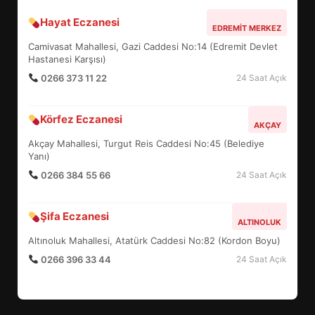
Hayat Eczanesi
BALIKESİR MÜZELERİNDE SÜRE
EDREMIT MERKEZ
UZATILDI: NE DEĞİŞTİ?
Camivasat Mahallesi, Gazi Caddesi No:14 (Edremit Devlet
5
Hastanesi Karşısı)
0266 373 11 22
24 Saat Açık
BURHANİYE SATRANÇ
Körfez Eczanesi
TURNUVASI KAYITLARI NEYİ
AKÇAY
DEĞİŞTİRİYOR?
Akçay Mahallesi, Turgut Reis Caddesi No:45 (Belediye
6
Yanı)
0266 384 55 66
24 Saat Açık
BURHANİYE BELEDİYESPOR’DA
YENİ YÖNETİM NASIL
Şifa Eczanesi
ALTINOLUK
ŞEKİLLENDİ?
7
Altınoluk Mahallesi, Atatürk Caddesi No:82 (Kordon Boyu)
0266 396 33 44
24 Saat Açık
AYVALIK SU MİRASI İÇİN
HAREKETE GEÇİYOR: GÖZLER
BULUŞMADA