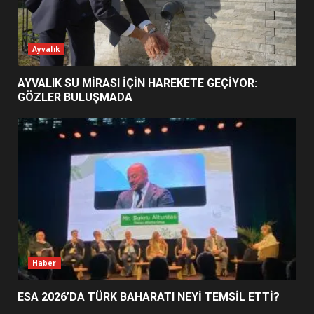
ESA 2026’DA TÜRK BAHARATI
Ayvalık
NEYİ TEMSİL ETTİ?
2
AYVALIK SU MİRASI İÇİN HAREKETE GEÇİYOR:
GÖZLER BULUŞMADA
EİB’DE KRİTİK ATAMA:
SÜRDÜRÜLEBİLİRLİKTE NE
DEĞİŞECEK?
3
EDREMİT’İN GURURU TÜRKİYE
FİNALİNDE NE BAŞARDI?
4
Haber
ESA 2026’DA TÜRK BAHARATI NEYİ TEMSİL ETTİ?
BALIKESİR MÜZELERİNDE SÜRE