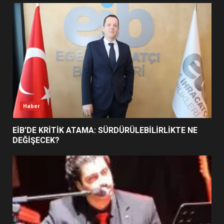
UZATILDI: NE DEĞİŞTİ?
5
BURHANİYE SATRANÇ
TURNUVASI KAYITLARI NEYİ
DEĞİŞTİRİYOR?
6
Haber
BURHANİYE BELEDİYESPOR’DA
YENİ YÖNETİM NASIL
EİB’DE KRİTİK ATAMA: SÜRDÜRÜLEBİLİRLİKTE NE
ŞEKİLLENDİ?
DEĞİŞECEK?
7