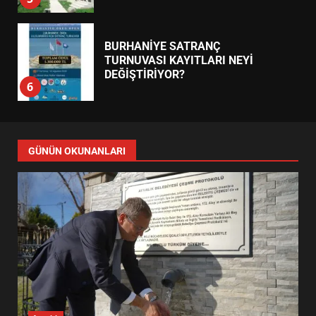
BURHANİYE SATRANÇ
TURNUVASI KAYITLARI NEYİ
DEĞİŞTİRİYOR?
6
BURHANİYE BELEDİYESPOR’DA
YENİ YÖNETİM NASIL
GÜNÜN OKUNANLARI
ŞEKİLLENDİ?
7
AYVALIK SU MİRASI İÇİN
HAREKETE GEÇİYOR: GÖZLER
BULUŞMADA
1