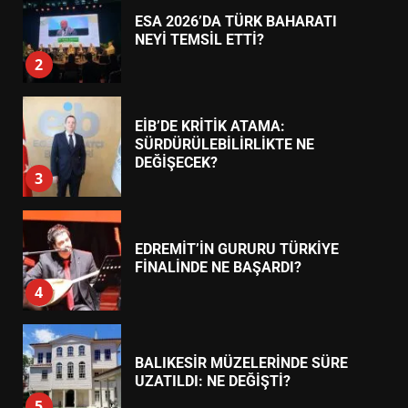
ESA 2026’DA TÜRK BAHARATI
NEYİ TEMSİL ETTİ?
2
EİB’DE KRİTİK ATAMA:
SÜRDÜRÜLEBİLİRLİKTE NE
DEĞİŞECEK?
3
EDREMİT’İN GURURU TÜRKİYE
FİNALİNDE NE BAŞARDI?
4
BALIKESİR MÜZELERİNDE SÜRE
UZATILDI: NE DEĞİŞTİ?
5