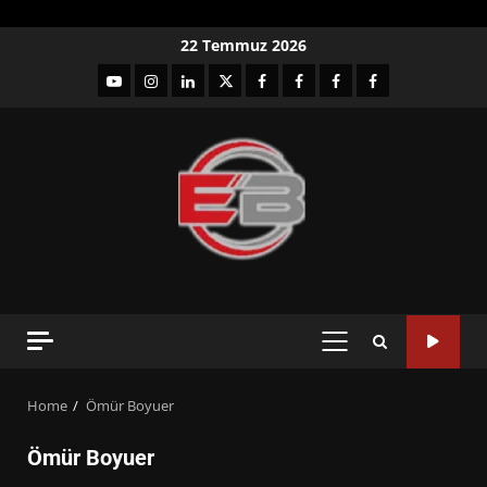
Skip
22 Temmuz 2026
to
YouTube
Instagram
LinkedIn
twitter
facebook-
Facebook-
Facebook-
Facebook-
content
1
2
3
Grup
PRIMARY
MENU
Home
Ömür Boyuer
Ömür Boyuer