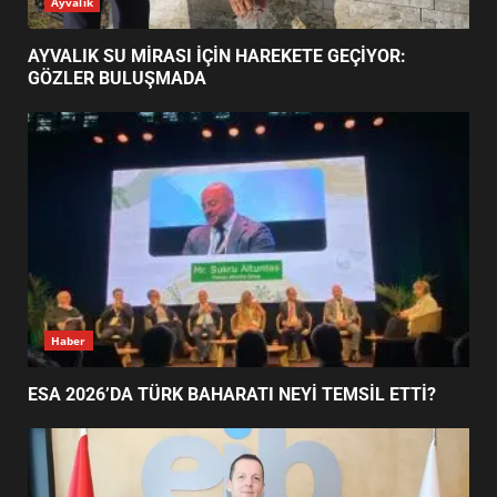
ESA 2026’DA TÜRK BAHARATI
Ayvalık
NEYİ TEMSİL ETTİ?
2
AYVALIK SU MİRASI İÇİN HAREKETE GEÇİYOR:
GÖZLER BULUŞMADA
EİB’DE KRİTİK ATAMA:
SÜRDÜRÜLEBİLİRLİKTE NE
DEĞİŞECEK?
3
EDREMİT’İN GURURU TÜRKİYE
FİNALİNDE NE BAŞARDI?
4
Haber
ESA 2026’DA TÜRK BAHARATI NEYİ TEMSİL ETTİ?
BALIKESİR MÜZELERİNDE SÜRE
UZATILDI: NE DEĞİŞTİ?
5