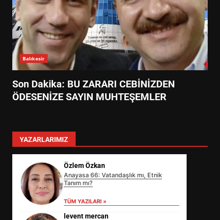
Balıkesir
Son Dakika: BU ZARARI CEBİNİZDEN
ÖDESENİZE SAYIN MUHTEŞEMLER
YAZARLARIMIZ
Özlem Özkan
Anayasa 66: Vatandaşlık mı, Etnik
Tanım mı?
TÜM YAZILARI »
levent mercan