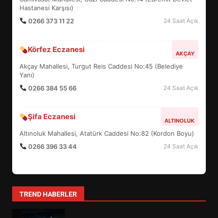
5
Hastanesi Karşısı)
0266 373 11 22
24 Saat Açık
BURHANİYE SATRANÇ
Körfez Eczanesi
TURNUVASI KAYITLARI NEYİ
AKÇAY
DEĞİŞTİRİYOR?
Akçay Mahallesi, Turgut Reis Caddesi No:45 (Belediye
6
Yanı)
0266 384 55 66
24 Saat Açık
BURHANİYE BELEDİYESPOR’DA
YENİ YÖNETİM NASIL
Şifa Eczanesi
ALTINOLUK
ŞEKİLLENDİ?
7
Altınoluk Mahallesi, Atatürk Caddesi No:82 (Kordon Boyu)
0266 396 33 44
24 Saat Açık
AYVALIK SU MİRASI İÇİN
HAREKETE GEÇİYOR: GÖZLER
BULUŞMADA
1
TREND HABERLER