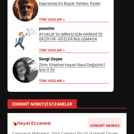
Depremde En Büyük Tehlike: Panik!
TÜM YAZILARI »
yonetim
AYVALIK SU MİRASI İÇİN HAREKETE
GEÇİYOR: GÖZLER BULUŞMADA
EİB’DE KRİTİK ATAMA:
TÜM YAZILARI »
SÜRDÜRÜLEBİLİRLİKTE NE
Sevgi Seçen
DEĞİŞECEK?
3
Zihin Yönetimi Hayatı Nasıl Değiştirir?
İşte O Sır
TÜM YAZILARI »
EDREMİT’İN GURURU TÜRKİYE
FİNALİNDE NE BAŞARDI?
4
EDREMIT NÖBETÇI ECZANELER
Hayat Eczanesi
BALIKESİR MÜZELERİNDE SÜRE
EDREMIT MERKEZ
UZATILDI: NE DEĞİŞTİ?
Camivasat Mahallesi, Gazi Caddesi No:14 (Edremit Devlet