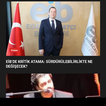
FİNALİNDE NE BAŞARDI?
4
BALIKESİR MÜZELERİNDE SÜRE
UZATILDI: NE DEĞİŞTİ?
5
Haber
BURHANİYE SATRANÇ
TURNUVASI KAYITLARI NEYİ
EİB’DE KRİTİK ATAMA: SÜRDÜRÜLEBİLİRLİKTE NE
DEĞİŞTİRİYOR?
DEĞİŞECEK?
6
BURHANİYE BELEDİYESPOR’DA
YENİ YÖNETİM NASIL
ŞEKİLLENDİ?
7