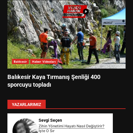
Balıkesir
Haber Videoları
Balıkesir Kaya Tırmanış Şenliği 400
sporcuyu topladı
YAZARLARIMIZ
Sevgi Seçen
Zihin Yönetimi Hayatı Nasıl Değiştirir?
İşte O Sır