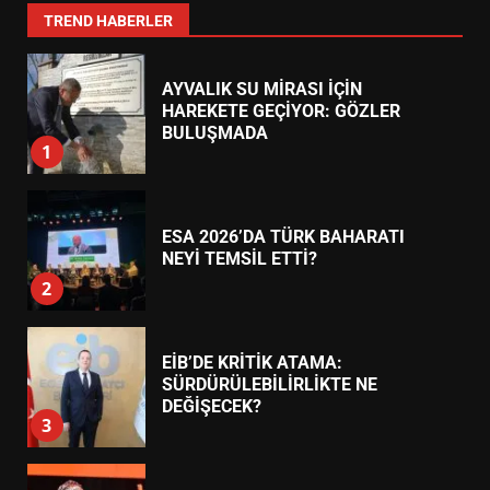
7
TREND HABERLER
AYVALIK SU MİRASI İÇİN
HAREKETE GEÇİYOR: GÖZLER
BULUŞMADA
1
ESA 2026’DA TÜRK BAHARATI
NEYİ TEMSİL ETTİ?
2
EİB’DE KRİTİK ATAMA:
SÜRDÜRÜLEBİLİRLİKTE NE
DEĞİŞECEK?
3