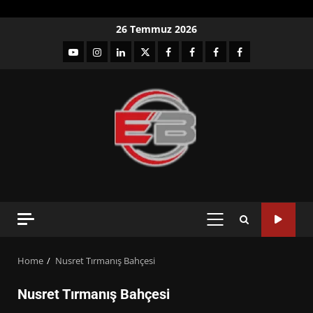
Skip
26 Temmuz 2026
to
YouTube
Instagram
LinkedIn
twitter
facebook-
Facebook-
Facebook-
Facebook-
content
1
2
3
Grup
PRIMARY
MENU
Home
Nusret Tırmanış Bahçesi
Nusret Tırmanış Bahçesi