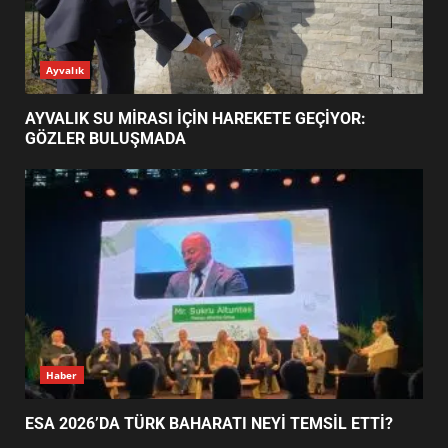
AYVALIK SU MİRASI İÇİN
Ayvalık
HAREKETE GEÇİYOR: GÖZLER
BULUŞMADA
1
AYVALIK SU MİRASI İÇİN HAREKETE GEÇİYOR:
GÖZLER BULUŞMADA
ESA 2026’DA TÜRK BAHARATI
NEYİ TEMSİL ETTİ?
2
EİB’DE KRİTİK ATAMA:
SÜRDÜRÜLEBİLİRLİKTE NE
DEĞİŞECEK?
3
Haber
ESA 2026’DA TÜRK BAHARATI NEYİ TEMSİL ETTİ?
EDREMİT’İN GURURU TÜRKİYE