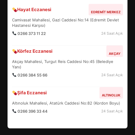
Hayat Eczanesi
EDREMİT’İN GURURU TÜRKİYE
EDREMIT MERKEZ
FİNALİNDE NE BAŞARDI?
Camivasat Mahallesi, Gazi Caddesi No:14 (Edremit Devlet
4
Hastanesi Karşısı)
0266 373 11 22
24 Saat Açık
BALIKESİR MÜZELERİNDE SÜRE
Körfez Eczanesi
AKÇAY
UZATILDI: NE DEĞİŞTİ?
Akçay Mahallesi, Turgut Reis Caddesi No:45 (Belediye
5
Yanı)
0266 384 55 66
24 Saat Açık
BURHANİYE SATRANÇ
TURNUVASI KAYITLARI NEYİ
Şifa Eczanesi
ALTINOLUK
DEĞİŞTİRİYOR?
6
Altınoluk Mahallesi, Atatürk Caddesi No:82 (Kordon Boyu)
0266 396 33 44
24 Saat Açık
BURHANİYE BELEDİYESPOR’DA
YENİ YÖNETİM NASIL
ŞEKİLLENDİ?