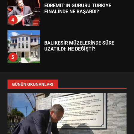
EDREMİT’İN GURURU TÜRKİYE
FİNALİNDE NE BAŞARDI?
4
BALIKESİR MÜZELERİNDE SÜRE
UZATILDI: NE DEĞİŞTİ?
5
BURHANİYE SATRANÇ
TURNUVASI KAYITLARI NEYİ
GÜNÜN OKUNANLARI
DEĞİŞTİRİYOR?
6
BURHANİYE BELEDİYESPOR’DA
YENİ YÖNETİM NASIL
ŞEKİLLENDİ?
7