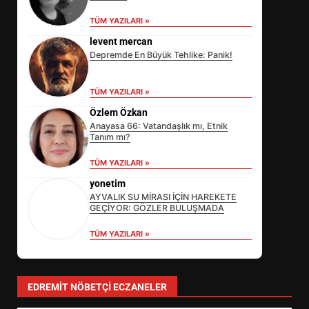
TÜM YAZILARI »
levent mercan
Depremde En Büyük Tehlike: Panik!
TÜM YAZILARI »
Özlem Özkan
Anayasa 66: Vatandaşlık mı, Etnik
Tanım mı?
TÜM YAZILARI »
yonetim
AYVALIK SU MİRASI İÇİN HAREKETE
GEÇİYOR: GÖZLER BULUŞMADA
TÜM YAZILARI »
EİB’DE KRİTİK ATAMA:
SÜRDÜRÜLEBİLİRLİKTE NE
DEĞİŞECEK?
3
EDREMIT NÖBETÇI ECZANELER