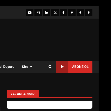
YouTube
Instagram
LinkedIn
twitter
facebook-
Facebook-
Facebook-
Facebook-
1
2
3
Grup
al Duyuru
Site
ABONE OL
YAZARLARIMIZ
levent mercan