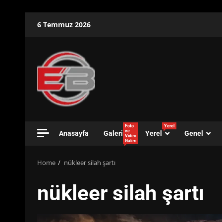
Skip
6 Temmuz 2026
to
content
Foto
Yerel
ve
Anasayfa
Galeri
Yerel
Genel
Video
Galeri
Home
nükleer silah şartı
nükleer silah şartı