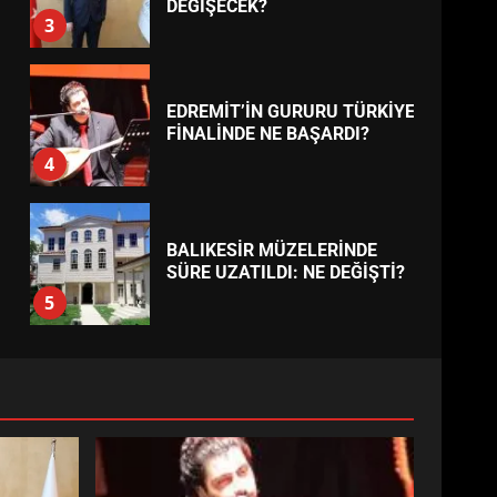
BURHANİYE
BELEDİYESPOR’DA YENİ
YÖNETİM NASIL ŞEKİLLENDİ?
7
TREND HABERLER
AYVALIK SU MİRASI İÇİN
HAREKETE GEÇİYOR: GÖZLER
BULUŞMADA
1
ESA 2026’DA TÜRK BAHARATI
NEYİ TEMSİL ETTİ?
2
EİB’DE KRİTİK ATAMA:
SÜRDÜRÜLEBİLİRLİKTE NE
DEĞİŞECEK?
3