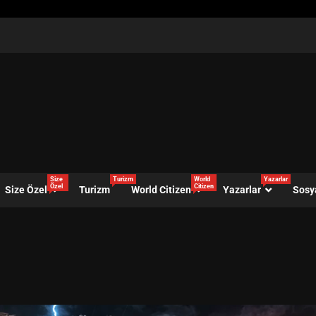
Size
Turizm
World
Yazarlar
Özel
Citizen
Size Özel
Turizm
World Citizen
Yazarlar
Sosy