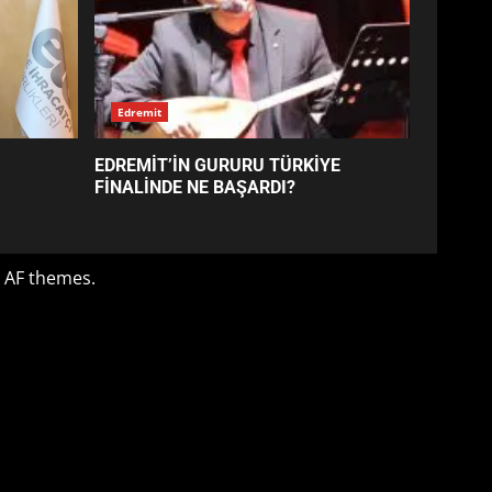
EDREMİT’İN GURURU TÜRKİYE
FİNALİNDE NE BAŞARDI?
4
BALIKESİR MÜZELERİNDE
SÜRE UZATILDI: NE DEĞİŞTİ?
5
BURHANİYE SATRANÇ
TURNUVASI KAYITLARI NEYİ
DEĞİŞTİRİYOR?
6
BURHANİYE