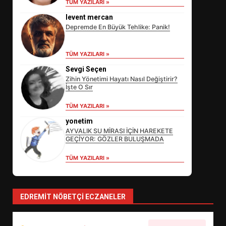
TÜM YAZILARI »
levent mercan
Depremde En Büyük Tehlike: Panik!
TÜM YAZILARI »
Sevgi Seçen
Zihin Yönetimi Hayatı Nasıl Değiştirir?
İşte O Sır
EİB’DE KRİTİK ATAMA:
TÜM YAZILARI »
SÜRDÜRÜLEBİLİRLİKTE NE
DEĞİŞECEK?
yonetim
3
AYVALIK SU MİRASI İÇİN HAREKETE
GEÇİYOR: GÖZLER BULUŞMADA
TÜM YAZILARI »
EDREMİT’İN GURURU TÜRKİYE
FİNALİNDE NE BAŞARDI?
4
EDREMIT NÖBETÇI ECZANELER