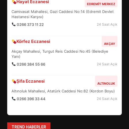
Hayat Eczanesi
BALIKESİR MÜZELERİNDE SÜRE
EDREMIT MERKEZ
UZATILDI: NE DEĞİŞTİ?
Camivasat Mahallesi, Gazi Caddesi No:14 (Edremit Devlet
5
Hastanesi Karşısı)
0266 373 11 22
24 Saat Açık
BURHANİYE SATRANÇ
Körfez Eczanesi
TURNUVASI KAYITLARI NEYİ
AKÇAY
DEĞİŞTİRİYOR?
Akçay Mahallesi, Turgut Reis Caddesi No:45 (Belediye
6
Yanı)
0266 384 55 66
24 Saat Açık
BURHANİYE BELEDİYESPOR’DA
YENİ YÖNETİM NASIL
Şifa Eczanesi
ALTINOLUK
ŞEKİLLENDİ?
7
Altınoluk Mahallesi, Atatürk Caddesi No:82 (Kordon Boyu)
0266 396 33 44
24 Saat Açık
AYVALIK SU MİRASI İÇİN
HAREKETE GEÇİYOR: GÖZLER
BULUŞMADA
1
TREND HABERLER