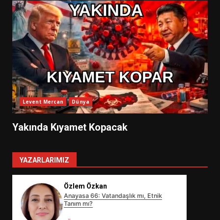
Levent Mercan
Dünya
Yakında Kıyamet Kopacak
YAZARLARIMIZ
Özlem Özkan
Anayasa 66: Vatandaşlık mı, Etnik
Tanım mı?