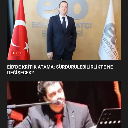
5
BURHANİYE SATRANÇ
TURNUVASI KAYITLARI NEYİ
DEĞİŞTİRİYOR?
6
Haber
BURHANİYE BELEDİYESPOR’DA
YENİ YÖNETİM NASIL
EİB’DE KRİTİK ATAMA: SÜRDÜRÜLEBİLİRLİKTE NE
ŞEKİLLENDİ?
DEĞİŞECEK?
7