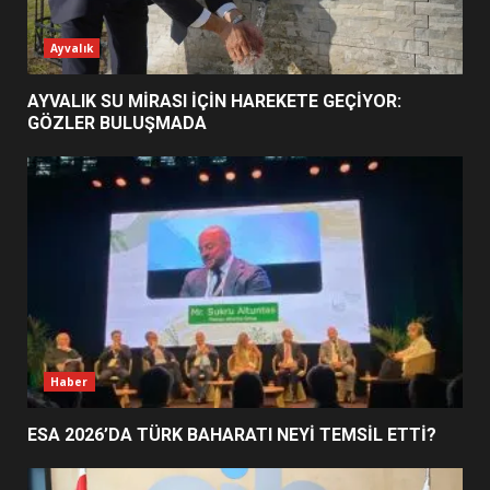
ESA 2026’DA TÜRK BAHARATI
Ayvalık
NEYİ TEMSİL ETTİ?
2
AYVALIK SU MİRASI İÇİN HAREKETE GEÇİYOR:
GÖZLER BULUŞMADA
EİB’DE KRİTİK ATAMA:
SÜRDÜRÜLEBİLİRLİKTE NE
DEĞİŞECEK?
3
EDREMİT’İN GURURU TÜRKİYE
FİNALİNDE NE BAŞARDI?
4
Haber
ESA 2026’DA TÜRK BAHARATI NEYİ TEMSİL ETTİ?
BALIKESİR MÜZELERİNDE SÜRE
UZATILDI: NE DEĞİŞTİ?