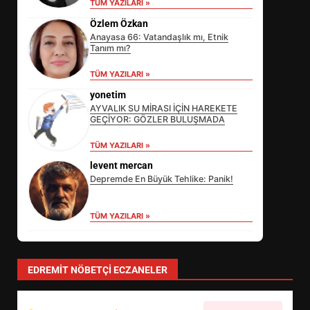
TÜM YAZILARI »
Özlem Özkan
Anayasa 66: Vatandaşlık mı, Etnik
Tanım mı?
TÜM YAZILARI »
yonetim
AYVALIK SU MİRASI İÇİN HAREKETE
GEÇİYOR: GÖZLER BULUŞMADA
TÜM YAZILARI »
levent mercan
Depremde En Büyük Tehlike: Panik!
TÜM YAZILARI »
EİB’DE KRİTİK ATAMA:
SÜRDÜRÜLEBİLİRLİKTE NE
DEĞİŞECEK?
3
EDREMIT NÖBETÇI ECZANELER