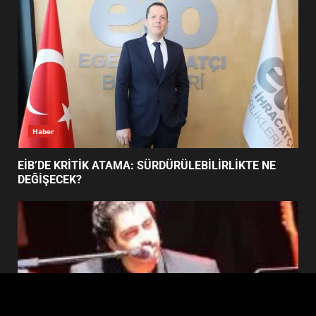
4
BALIKESİR MÜZELERİNDE SÜRE
UZATILDI: NE DEĞİŞTİ?
5
Haber
BURHANİYE SATRANÇ
TURNUVASI KAYITLARI NEYİ
EİB’DE KRİTİK ATAMA: SÜRDÜRÜLEBİLİRLİKTE NE
DEĞİŞTİRİYOR?
DEĞİŞECEK?
6
BURHANİYE BELEDİYESPOR’DA
YENİ YÖNETİM NASIL
ŞEKİLLENDİ?
7