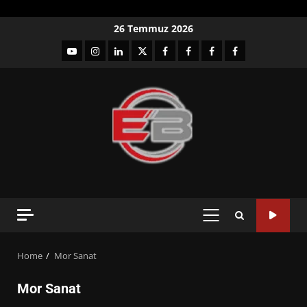
Skip
26 Temmuz 2026
to
YouTube
Instagram
LinkedIn
twitter
facebook-
Facebook-
Facebook-
Facebook-
content
1
2
3
Grup
PRIMARY
MENU
Home
Mor Sanat
Mor Sanat