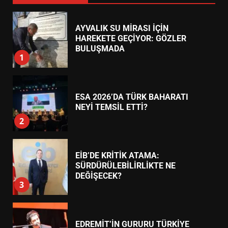
AYVALIK SU MİRASI İÇİN
HAREKETE GEÇİYOR: GÖZLER
BULUŞMADA
1
ESA 2026’DA TÜRK BAHARATI
NEYİ TEMSİL ETTİ?
2
EİB’DE KRİTİK ATAMA:
SÜRDÜRÜLEBİLİRLİKTE NE
DEĞİŞECEK?
3
EDREMİT’İN GURURU TÜRKİYE