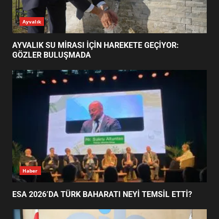
AYVALIK SU MİRASI İÇİN
Ayvalık
HAREKETE GEÇİYOR: GÖZLER
BULUŞMADA
1
AYVALIK SU MİRASI İÇİN HAREKETE GEÇİYOR:
GÖZLER BULUŞMADA
ESA 2026’DA TÜRK BAHARATI
NEYİ TEMSİL ETTİ?
2
EİB’DE KRİTİK ATAMA:
SÜRDÜRÜLEBİLİRLİKTE NE
DEĞİŞECEK?
3
Haber
ESA 2026’DA TÜRK BAHARATI NEYİ TEMSİL ETTİ?
EDREMİT’İN GURURU TÜRKİYE
FİNALİNDE NE BAŞARDI?