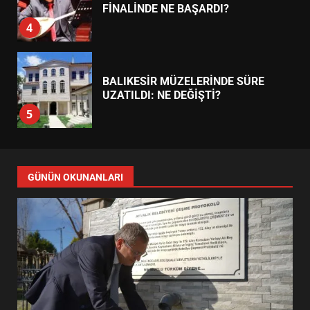
FİNALİNDE NE BAŞARDI?
4
BALIKESİR MÜZELERİNDE SÜRE
UZATILDI: NE DEĞİŞTİ?
5
BURHANİYE SATRANÇ
TURNUVASI KAYITLARI NEYİ
GÜNÜN OKUNANLARI
DEĞİŞTİRİYOR?
6
BURHANİYE BELEDİYESPOR’DA
YENİ YÖNETİM NASIL
ŞEKİLLENDİ?
7