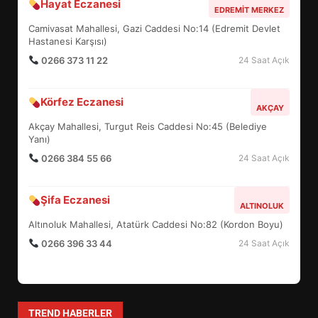
Hayat Eczanesi
EDREMİT’İN GURURU TÜRKİYE
EDREMIT MERKEZ
FİNALİNDE NE BAŞARDI?
Camivasat Mahallesi, Gazi Caddesi No:14 (Edremit Devlet
4
Hastanesi Karşısı)
0266 373 11 22
24 Saat Açık
BALIKESİR MÜZELERİNDE SÜRE
Körfez Eczanesi
AKÇAY
UZATILDI: NE DEĞİŞTİ?
Akçay Mahallesi, Turgut Reis Caddesi No:45 (Belediye
5
Yanı)
0266 384 55 66
24 Saat Açık
BURHANİYE SATRANÇ
TURNUVASI KAYITLARI NEYİ
Şifa Eczanesi
ALTINOLUK
DEĞİŞTİRİYOR?
6
Altınoluk Mahallesi, Atatürk Caddesi No:82 (Kordon Boyu)
0266 396 33 44
24 Saat Açık
BURHANİYE BELEDİYESPOR’DA
YENİ YÖNETİM NASIL
ŞEKİLLENDİ?
7
TREND HABERLER