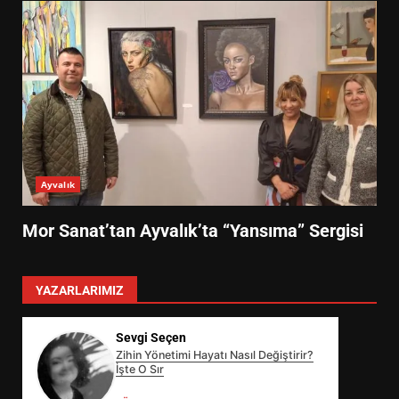
Ayvalık
Mor Sanat’tan Ayvalık’ta “Yansıma” Sergisi
YAZARLARIMIZ
Sevgi Seçen
Zihin Yönetimi Hayatı Nasıl Değiştirir?
İşte O Sır