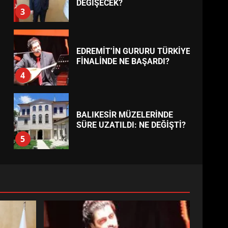
BURHANİYE
BELEDİYESPOR’DA YENİ
YÖNETİM NASIL ŞEKİLLENDİ?
7
TREND HABERLER
AYVALIK SU MİRASI İÇİN
HAREKETE GEÇİYOR: GÖZLER
BULUŞMADA
1
ESA 2026’DA TÜRK BAHARATI
NEYİ TEMSİL ETTİ?
2
EİB’DE KRİTİK ATAMA:
SÜRDÜRÜLEBİLİRLİKTE NE
DEĞİŞECEK?
3