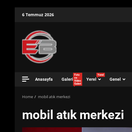
Skip
6 Temmuz 2026
to
content
Foto
Yerel
ve
Anasayfa
Galeri
Yerel
Genel
Video
Galeri
Home
mobil atık merkezi
mobil atık merkezi