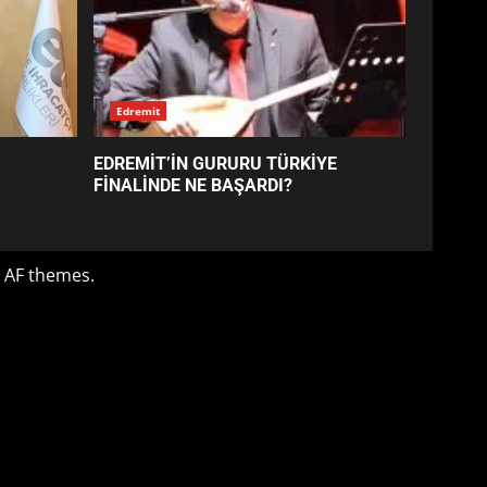
EDREMİT’İN GURURU TÜRKİYE
FİNALİNDE NE BAŞARDI?
4
BALIKESİR MÜZELERİNDE
SÜRE UZATILDI: NE DEĞİŞTİ?
5
BURHANİYE SATRANÇ
TURNUVASI KAYITLARI NEYİ
DEĞİŞTİRİYOR?
6
BURHANİYE