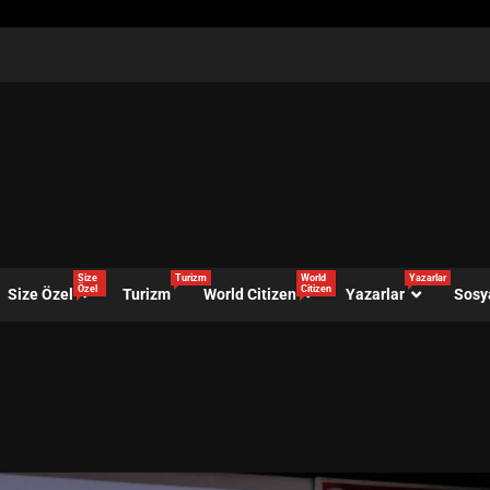
Size
Turizm
World
Yazarlar
Özel
Citizen
Size Özel
Turizm
World Citizen
Yazarlar
Sosy