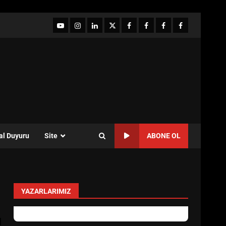
YouTube
Instagram
LinkedIn
twitter
facebook-
Facebook-
Facebook-
Facebook-
1
2
3
Grup
al Duyuru
Site
ABONE OL
YAZARLARIMIZ
Sevgi Seçen