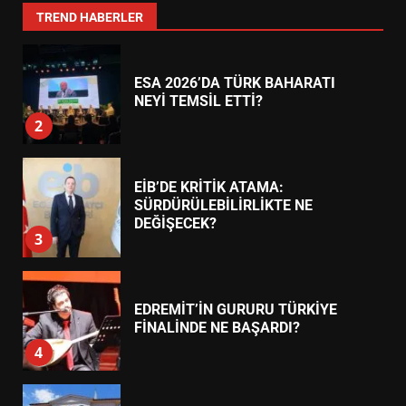
1
TREND HABERLER
ESA 2026’DA TÜRK BAHARATI
NEYİ TEMSİL ETTİ?
2
EİB’DE KRİTİK ATAMA:
SÜRDÜRÜLEBİLİRLİKTE NE
DEĞİŞECEK?
3
EDREMİT’İN GURURU TÜRKİYE
FİNALİNDE NE BAŞARDI?
4