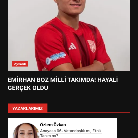
Ayvalık
EMİRHAN BOZ MİLLİ TAKIMDA! HAYALİ
GERÇEK OLDU
YAZARLARIMIZ
Özlem Özkan
Anayasa 66: Vatandaşlık mı, Etnik
Tanım mı?