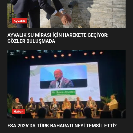
ESA 2026’DA TÜRK BAHARATI
Ayvalık
NEYİ TEMSİL ETTİ?
2
AYVALIK SU MİRASI İÇİN HAREKETE GEÇİYOR:
GÖZLER BULUŞMADA
EİB’DE KRİTİK ATAMA:
SÜRDÜRÜLEBİLİRLİKTE NE
DEĞİŞECEK?
3
EDREMİT’İN GURURU TÜRKİYE
FİNALİNDE NE BAŞARDI?
4
Haber
ESA 2026’DA TÜRK BAHARATI NEYİ TEMSİL ETTİ?
BALIKESİR MÜZELERİNDE SÜRE