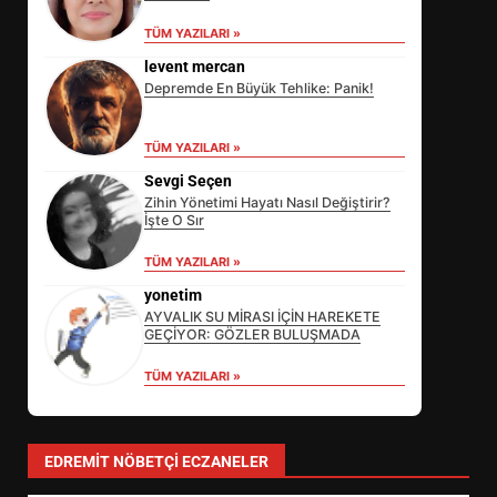
TÜM YAZILARI »
levent mercan
Depremde En Büyük Tehlike: Panik!
TÜM YAZILARI »
Sevgi Seçen
Zihin Yönetimi Hayatı Nasıl Değiştirir?
İşte O Sır
EİB’DE KRİTİK ATAMA:
TÜM YAZILARI »
SÜRDÜRÜLEBİLİRLİKTE NE
DEĞİŞECEK?
yonetim
3
AYVALIK SU MİRASI İÇİN HAREKETE
GEÇİYOR: GÖZLER BULUŞMADA
TÜM YAZILARI »
EDREMİT’İN GURURU TÜRKİYE
FİNALİNDE NE BAŞARDI?
4
EDREMIT NÖBETÇI ECZANELER