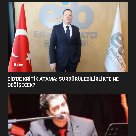
UZATILDI: NE DEĞİŞTİ?
5
BURHANİYE SATRANÇ
TURNUVASI KAYITLARI NEYİ
DEĞİŞTİRİYOR?
6
Haber
BURHANİYE BELEDİYESPOR’DA
YENİ YÖNETİM NASIL
EİB’DE KRİTİK ATAMA: SÜRDÜRÜLEBİLİRLİKTE NE
ŞEKİLLENDİ?
DEĞİŞECEK?
7