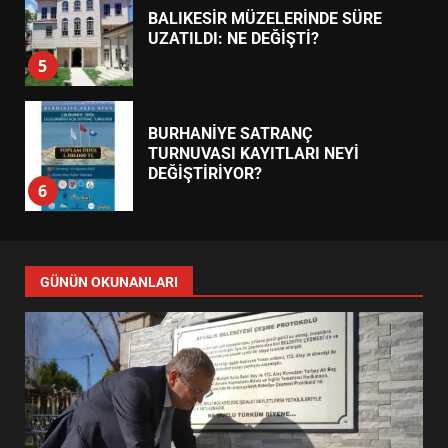
BALIKESİR MÜZELERİNDE SÜRE
UZATILDI: NE DEĞİŞTİ?
5
BURHANİYE SATRANÇ
TURNUVASI KAYITLARI NEYİ
DEĞİŞTİRİYOR?
6
BURHANİYE BELEDİYESPOR’DA
YENİ YÖNETİM NASIL
GÜNÜN OKUNANLARI
ŞEKİLLENDİ?
7
AYVALIK SU MİRASI İÇİN
HAREKETE GEÇİYOR: GÖZLER
BULUŞMADA
1