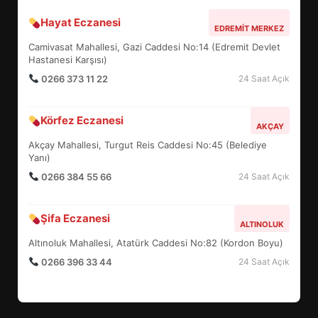
Hayat Eczanesi
BALIKESİR MÜZELERİNDE SÜRE
EDREMIT MERKEZ
UZATILDI: NE DEĞİŞTİ?
Camivasat Mahallesi, Gazi Caddesi No:14 (Edremit Devlet
5
Hastanesi Karşısı)
0266 373 11 22
24 Saat Açık
BURHANİYE SATRANÇ
Körfez Eczanesi
TURNUVASI KAYITLARI NEYİ
AKÇAY
DEĞİŞTİRİYOR?
Akçay Mahallesi, Turgut Reis Caddesi No:45 (Belediye
6
Yanı)
0266 384 55 66
24 Saat Açık
BURHANİYE BELEDİYESPOR’DA
YENİ YÖNETİM NASIL
Şifa Eczanesi
ALTINOLUK
ŞEKİLLENDİ?
7
Altınoluk Mahallesi, Atatürk Caddesi No:82 (Kordon Boyu)
0266 396 33 44
24 Saat Açık
AYVALIK SU MİRASI İÇİN
HAREKETE GEÇİYOR: GÖZLER
BULUŞMADA