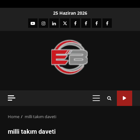
Skip
25 Haziran 2026
to
YouTube
Instagram
LinkedIn
twitter
facebook-
Facebook-
Facebook-
Facebook-
content
1
2
3
Grup
PRIMARY
MENU
Home
milli takım daveti
milli takım daveti