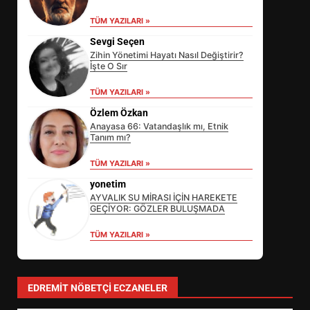
TÜM YAZILARI »
Sevgi Seçen
Zihin Yönetimi Hayatı Nasıl Değiştirir?
İşte O Sır
TÜM YAZILARI »
Özlem Özkan
Anayasa 66: Vatandaşlık mı, Etnik
Tanım mı?
EİB’DE KRİTİK ATAMA:
TÜM YAZILARI »
SÜRDÜRÜLEBİLİRLİKTE NE
DEĞİŞECEK?
yonetim
3
AYVALIK SU MİRASI İÇİN HAREKETE
GEÇİYOR: GÖZLER BULUŞMADA
TÜM YAZILARI »
EDREMİT’İN GURURU TÜRKİYE
FİNALİNDE NE BAŞARDI?
4
EDREMIT NÖBETÇI ECZANELER