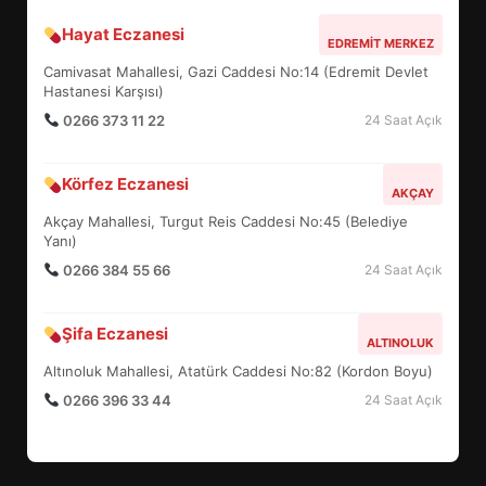
Hayat Eczanesi
BALIKESİR MÜZELERİNDE SÜRE
EDREMIT MERKEZ
UZATILDI: NE DEĞİŞTİ?
Camivasat Mahallesi, Gazi Caddesi No:14 (Edremit Devlet
5
Hastanesi Karşısı)
0266 373 11 22
24 Saat Açık
BURHANİYE SATRANÇ
Körfez Eczanesi
TURNUVASI KAYITLARI NEYİ
AKÇAY
DEĞİŞTİRİYOR?
Akçay Mahallesi, Turgut Reis Caddesi No:45 (Belediye
6
Yanı)
0266 384 55 66
24 Saat Açık
BURHANİYE BELEDİYESPOR’DA
YENİ YÖNETİM NASIL
Şifa Eczanesi
ALTINOLUK
ŞEKİLLENDİ?
7
Altınoluk Mahallesi, Atatürk Caddesi No:82 (Kordon Boyu)
0266 396 33 44
24 Saat Açık
AYVALIK SU MİRASI İÇİN
HAREKETE GEÇİYOR: GÖZLER
BULUŞMADA