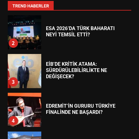
1
TREND HABERLER
ESA 2026’DA TÜRK BAHARATI
NEYİ TEMSİL ETTİ?
2
EİB’DE KRİTİK ATAMA:
SÜRDÜRÜLEBİLİRLİKTE NE
DEĞİŞECEK?
3
EDREMİT’İN GURURU TÜRKİYE
FİNALİNDE NE BAŞARDI?
4