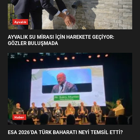
ESA 2026’DA TÜRK BAHARATI
Ayvalık
NEYİ TEMSİL ETTİ?
2
AYVALIK SU MİRASI İÇİN HAREKETE GEÇİYOR:
GÖZLER BULUŞMADA
EİB’DE KRİTİK ATAMA:
SÜRDÜRÜLEBİLİRLİKTE NE
DEĞİŞECEK?
3
EDREMİT’İN GURURU TÜRKİYE
FİNALİNDE NE BAŞARDI?
4
Haber
ESA 2026’DA TÜRK BAHARATI NEYİ TEMSİL ETTİ?
BALIKESİR MÜZELERİNDE SÜRE