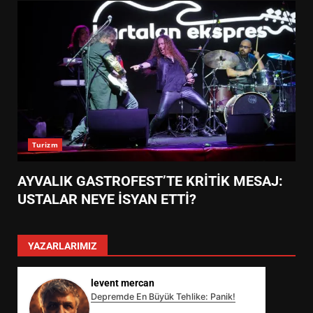
Turizm
AYVALIK GASTROFEST’TE KRİTİK MESAJ:
USTALAR NEYE İSYAN ETTİ?
YAZARLARIMIZ
levent mercan
Depremde En Büyük Tehlike: Panik!