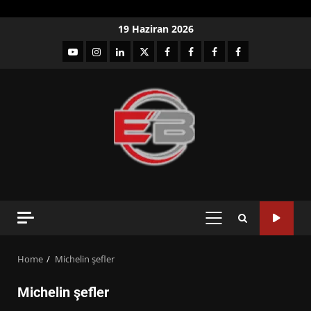
Skip
19 Haziran 2026
to
YouTube
Instagram
LinkedIn
twitter
facebook-
Facebook-
Facebook-
Facebook-
content
1
2
3
Grup
PRIMARY
MENU
Home
Michelin şefler
Michelin şefler