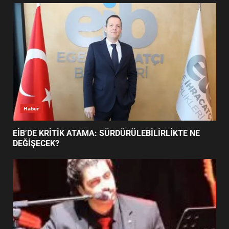
UZATILDI: NE DEĞİŞTİ?
5
BURHANİYE SATRANÇ
TURNUVASI KAYITLARI NEYİ
DEĞİŞTİRİYOR?
6
Haber
BURHANİYE BELEDİYESPOR’DA
YENİ YÖNETİM NASIL
EİB’DE KRİTİK ATAMA: SÜRDÜRÜLEBİLİRLİKTE NE
ŞEKİLLENDİ?
DEĞİŞECEK?
7