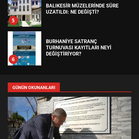
BALIKESİR MÜZELERİNDE SÜRE
UZATILDI: NE DEĞİŞTİ?
5
BURHANİYE SATRANÇ
TURNUVASI KAYITLARI NEYİ
DEĞİŞTİRİYOR?
6
BURHANİYE BELEDİYESPOR’DA
YENİ YÖNETİM NASIL
GÜNÜN OKUNANLARI
ŞEKİLLENDİ?
7
AYVALIK SU MİRASI İÇİN
HAREKETE GEÇİYOR: GÖZLER
BULUŞMADA
1