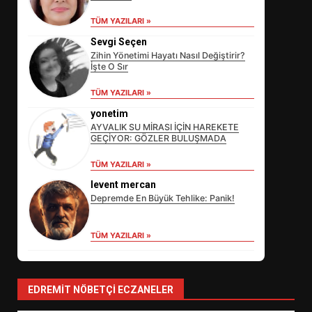
TÜM YAZILARI »
Sevgi Seçen
Zihin Yönetimi Hayatı Nasıl Değiştirir?
İşte O Sır
TÜM YAZILARI »
yonetim
AYVALIK SU MİRASI İÇİN HAREKETE
GEÇİYOR: GÖZLER BULUŞMADA
EİB’DE KRİTİK ATAMA:
TÜM YAZILARI »
SÜRDÜRÜLEBİLİRLİKTE NE
levent mercan
DEĞİŞECEK?
3
Depremde En Büyük Tehlike: Panik!
TÜM YAZILARI »
EDREMİT’İN GURURU TÜRKİYE
FİNALİNDE NE BAŞARDI?
4
EDREMIT NÖBETÇI ECZANELER