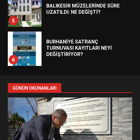
BALIKESİR MÜZELERİNDE SÜRE
UZATILDI: NE DEĞİŞTİ?
5
BURHANİYE SATRANÇ
TURNUVASI KAYITLARI NEYİ
DEĞİŞTİRİYOR?
6
BURHANİYE BELEDİYESPOR’DA
YENİ YÖNETİM NASIL
GÜNÜN OKUNANLARI
ŞEKİLLENDİ?
7
AYVALIK SU MİRASI İÇİN
HAREKETE GEÇİYOR: GÖZLER
BULUŞMADA
1