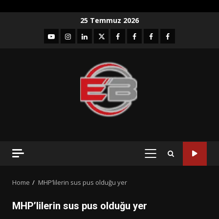
Skip
25 Temmuz 2026
to
YouTube
Instagram
LinkedIn
twitter
facebook-
Facebook-
Facebook-
Facebook-
content
1
2
3
Grup
PRIMARY
MENU
Home
MHP’lilerin sus pus olduğu yer
MHP’lilerin sus pus olduğu yer