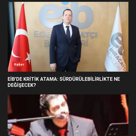
UZATILDI: NE DEĞİŞTİ?
5
BURHANİYE SATRANÇ
TURNUVASI KAYITLARI NEYİ
DEĞİŞTİRİYOR?
6
Haber
BURHANİYE BELEDİYESPOR’DA
YENİ YÖNETİM NASIL
EİB’DE KRİTİK ATAMA: SÜRDÜRÜLEBİLİRLİKTE NE
ŞEKİLLENDİ?
DEĞİŞECEK?
7