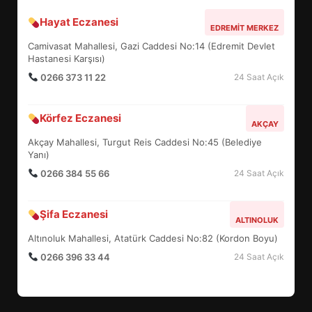
Hayat Eczanesi
BALIKESİR MÜZELERİNDE SÜRE
EDREMIT MERKEZ
UZATILDI: NE DEĞİŞTİ?
Camivasat Mahallesi, Gazi Caddesi No:14 (Edremit Devlet
5
Hastanesi Karşısı)
0266 373 11 22
24 Saat Açık
BURHANİYE SATRANÇ
Körfez Eczanesi
TURNUVASI KAYITLARI NEYİ
AKÇAY
DEĞİŞTİRİYOR?
Akçay Mahallesi, Turgut Reis Caddesi No:45 (Belediye
6
Yanı)
0266 384 55 66
24 Saat Açık
BURHANİYE BELEDİYESPOR’DA
YENİ YÖNETİM NASIL
Şifa Eczanesi
ALTINOLUK
ŞEKİLLENDİ?
7
Altınoluk Mahallesi, Atatürk Caddesi No:82 (Kordon Boyu)
0266 396 33 44
24 Saat Açık
AYVALIK SU MİRASI İÇİN
HAREKETE GEÇİYOR: GÖZLER
BULUŞMADA