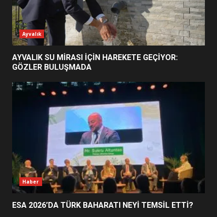
ESA 2026’DA TÜRK BAHARATI
Ayvalık
NEYİ TEMSİL ETTİ?
2
AYVALIK SU MİRASI İÇİN HAREKETE GEÇİYOR:
GÖZLER BULUŞMADA
EİB’DE KRİTİK ATAMA:
SÜRDÜRÜLEBİLİRLİKTE NE
DEĞİŞECEK?
3
EDREMİT’İN GURURU TÜRKİYE
FİNALİNDE NE BAŞARDI?
4
Haber
ESA 2026’DA TÜRK BAHARATI NEYİ TEMSİL ETTİ?
BALIKESİR MÜZELERİNDE SÜRE