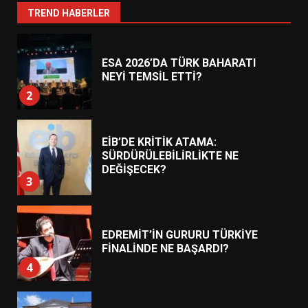
1
TREND HABERLER
ESA 2026’DA TÜRK BAHARATI
NEYİ TEMSİL ETTİ?
2
EİB’DE KRİTİK ATAMA:
SÜRDÜRÜLEBİLİRLİKTE NE
DEĞİŞECEK?
3
EDREMİT’İN GURURU TÜRKİYE
FİNALİNDE NE BAŞARDI?
4