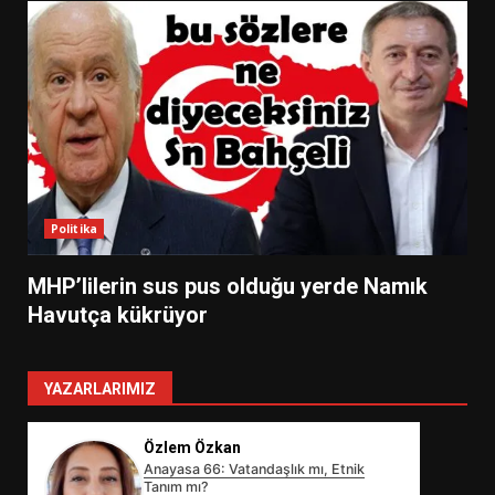
Politika
MHP’lilerin sus pus olduğu yerde Namık
Havutça kükrüyor
YAZARLARIMIZ
Özlem Özkan
Anayasa 66: Vatandaşlık mı, Etnik
Tanım mı?