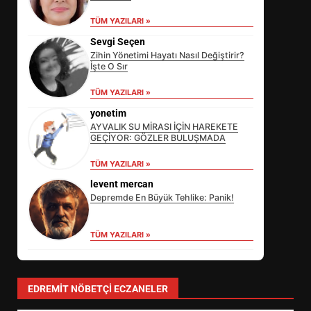
TÜM YAZILARI »
Sevgi Seçen
Zihin Yönetimi Hayatı Nasıl Değiştirir?
İşte O Sır
TÜM YAZILARI »
yonetim
AYVALIK SU MİRASI İÇİN HAREKETE
GEÇİYOR: GÖZLER BULUŞMADA
TÜM YAZILARI »
levent mercan
Depremde En Büyük Tehlike: Panik!
TÜM YAZILARI »
EİB’DE KRİTİK ATAMA:
SÜRDÜRÜLEBİLİRLİKTE NE
DEĞİŞECEK?
3
EDREMIT NÖBETÇI ECZANELER