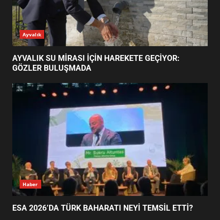
AYVALIK SU MİRASI İÇİN
Ayvalık
HAREKETE GEÇİYOR: GÖZLER
BULUŞMADA
1
AYVALIK SU MİRASI İÇİN HAREKETE GEÇİYOR:
GÖZLER BULUŞMADA
ESA 2026’DA TÜRK BAHARATI
NEYİ TEMSİL ETTİ?
2
EİB’DE KRİTİK ATAMA:
SÜRDÜRÜLEBİLİRLİKTE NE
DEĞİŞECEK?
3
Haber
ESA 2026’DA TÜRK BAHARATI NEYİ TEMSİL ETTİ?
EDREMİT’İN GURURU TÜRKİYE