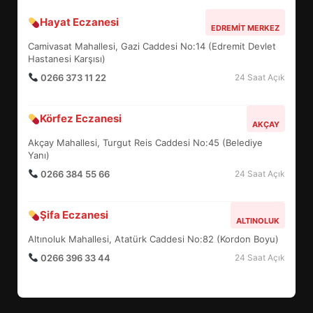
Hayat Eczanesi
EDREMİT’İN GURURU TÜRKİYE
EDREMIT MERKEZ
FİNALİNDE NE BAŞARDI?
Camivasat Mahallesi, Gazi Caddesi No:14 (Edremit Devlet
4
Hastanesi Karşısı)
0266 373 11 22
24 Saat Açık
BALIKESİR MÜZELERİNDE SÜRE
Körfez Eczanesi
AKÇAY
UZATILDI: NE DEĞİŞTİ?
Akçay Mahallesi, Turgut Reis Caddesi No:45 (Belediye
5
Yanı)
0266 384 55 66
24 Saat Açık
BURHANİYE SATRANÇ
TURNUVASI KAYITLARI NEYİ
Şifa Eczanesi
ALTINOLUK
DEĞİŞTİRİYOR?
6
Altınoluk Mahallesi, Atatürk Caddesi No:82 (Kordon Boyu)
0266 396 33 44
24 Saat Açık
BURHANİYE BELEDİYESPOR’DA
YENİ YÖNETİM NASIL
ŞEKİLLENDİ?