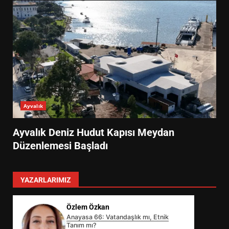
Ayvalık
Ayvalık Deniz Hudut Kapısı Meydan
Düzenlemesi Başladı
YAZARLARIMIZ
Özlem Özkan
Anayasa 66: Vatandaşlık mı, Etnik
Tanım mı?