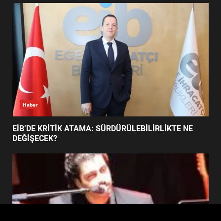
FİNALİNDE NE BAŞARDI?
4
BALIKESİR MÜZELERİNDE SÜRE
UZATILDI: NE DEĞİŞTİ?
5
Haber
BURHANİYE SATRANÇ
TURNUVASI KAYITLARI NEYİ
EİB’DE KRİTİK ATAMA: SÜRDÜRÜLEBİLİRLİKTE NE
DEĞİŞTİRİYOR?
DEĞİŞECEK?
6
BURHANİYE BELEDİYESPOR’DA
YENİ YÖNETİM NASIL
ŞEKİLLENDİ?
7