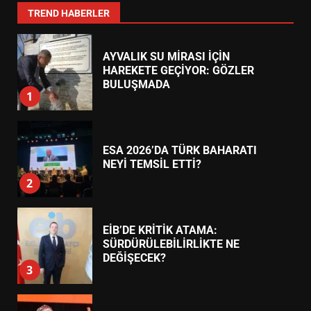
7
TREND HABERLER
AYVALIK SU MİRASI İÇİN
HAREKETE GEÇİYOR: GÖZLER
BULUŞMADA
1
ESA 2026’DA TÜRK BAHARATI
NEYİ TEMSİL ETTİ?
2
EİB’DE KRİTİK ATAMA:
SÜRDÜRÜLEBİLİRLİKTE NE
DEĞİŞECEK?
3