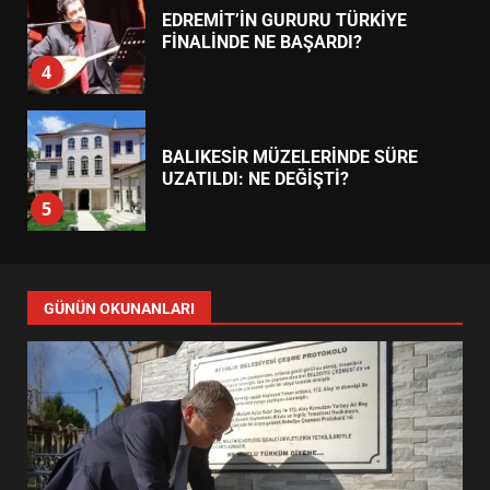
EDREMİT’İN GURURU TÜRKİYE
FİNALİNDE NE BAŞARDI?
4
BALIKESİR MÜZELERİNDE SÜRE
UZATILDI: NE DEĞİŞTİ?
5
BURHANİYE SATRANÇ
TURNUVASI KAYITLARI NEYİ
GÜNÜN OKUNANLARI
DEĞİŞTİRİYOR?
6
BURHANİYE BELEDİYESPOR’DA
YENİ YÖNETİM NASIL
ŞEKİLLENDİ?
7