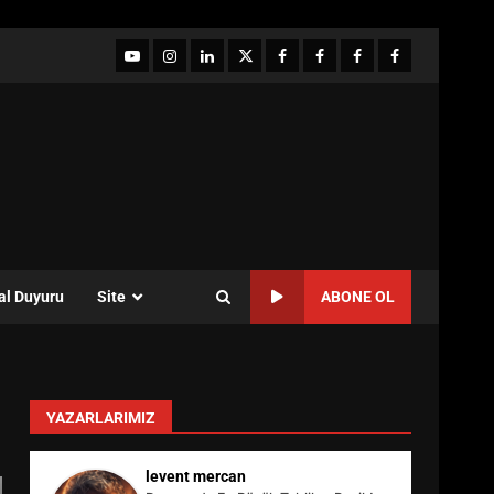
YouTube
Instagram
LinkedIn
twitter
facebook-
Facebook-
Facebook-
Facebook-
1
2
3
Grup
al Duyuru
Site
ABONE OL
YAZARLARIMIZ
levent mercan