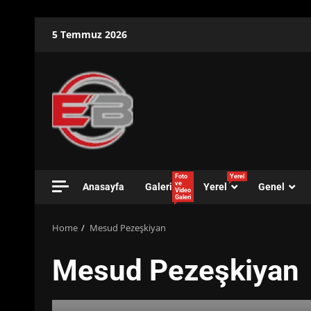
Skip
5 Temmuz 2026
to
content
Foto
Yerel
ve
Anasayfa
Galeri
Yerel
Genel
Video
Galeri
Home
Mesud Pezeşkiyan
Mesud Pezeşkiyan