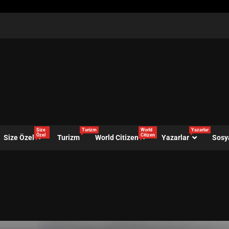
Size
Turizm
World
Yazarlar
Özel
Citizen
Size Özel
Turizm
World Citizen
Yazarlar
Sosy