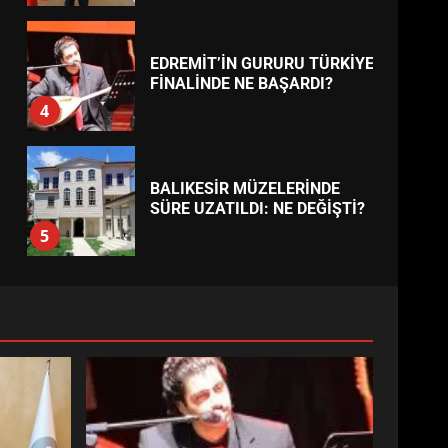
EDREMİT’İN GURURU TÜRKİYE
FİNALİNDE NE BAŞARDI?
4
BALIKESİR MÜZELERİNDE
SÜRE UZATILDI: NE DEĞİŞTİ?
5
BURHANİYE SATRANÇ
TURNUVASI KAYITLARI NEYİ
DEĞİŞTİRİYOR?
6
BURHANİYE