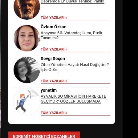
Depremde En Büyük Tehlike: Panik!
TÜM YAZILARI »
Özlem Özkan
Anayasa 66: Vatandaşlık mı, Etnik
Tanım mı?
TÜM YAZILARI »
Sevgi Seçen
Zihin Yönetimi Hayatı Nasıl Değiştirir?
İşte O Sır
TÜM YAZILARI »
yonetim
AYVALIK SU MİRASI İÇİN HAREKETE
GEÇİYOR: GÖZLER BULUŞMADA
TÜM YAZILARI »
EİB’DE KRİTİK ATAMA:
SÜRDÜRÜLEBİLİRLİKTE NE
DEĞİŞECEK?
EDREMIT NÖBETÇI ECZANELER