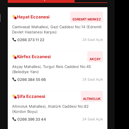
3
Hayat Eczanesi
EDREMIT MERKEZ
EDREMİT’İN GURURU TÜRKİYE
Camivasat Mahallesi, Gazi Caddesi No:14 (Edremit
FİNALİNDE NE BAŞARDI?
Devlet Hastanesi Karşısı)
4
0266 373 11 22
24 Saat Açık
Körfez Eczanesi
AKÇAY
BALIKESİR MÜZELERİNDE
SÜRE UZATILDI: NE DEĞİŞTİ?
Akçay Mahallesi, Turgut Reis Caddesi No:45
(Belediye Yanı)
5
0266 384 55 66
24 Saat Açık
BURHANİYE SATRANÇ
Şifa Eczanesi
TURNUVASI KAYITLARI NEYİ
ALTINOLUK
DEĞİŞTİRİYOR?
Altınoluk Mahallesi, Atatürk Caddesi No:82
6
(Kordon Boyu)
0266 396 33 44
24 Saat Açık