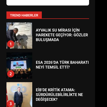
BURHANİYE
BELEDİYESPOR’DA YENİ
YÖNETİM NASIL ŞEKİLLENDİ?
7
TREND HABERLER
AYVALIK SU MİRASI İÇİN
HAREKETE GEÇİYOR: GÖZLER
BULUŞMADA
1
ESA 2026’DA TÜRK BAHARATI
NEYİ TEMSİL ETTİ?
2
EİB’DE KRİTİK ATAMA:
SÜRDÜRÜLEBİLİRLİKTE NE
DEĞİŞECEK?
3