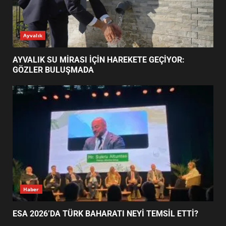
AYVALIK SU MİRASI İÇİN
Ayvalık
HAREKETE GEÇİYOR: GÖZLER
BULUŞMADA
1
AYVALIK SU MİRASI İÇİN HAREKETE GEÇİYOR:
GÖZLER BULUŞMADA
ESA 2026’DA TÜRK BAHARATI
NEYİ TEMSİL ETTİ?
2
EİB’DE KRİTİK ATAMA:
SÜRDÜRÜLEBİLİRLİKTE NE
DEĞİŞECEK?
3
Haber
ESA 2026’DA TÜRK BAHARATI NEYİ TEMSİL ETTİ?
EDREMİT’İN GURURU TÜRKİYE