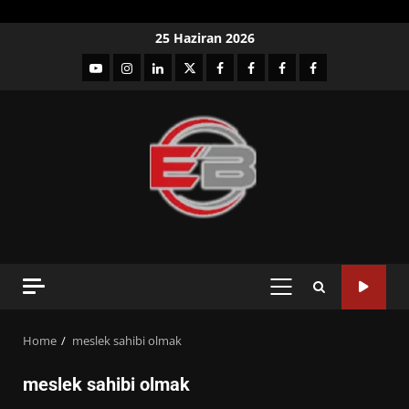
Skip
25 Haziran 2026
to
YouTube
Instagram
LinkedIn
twitter
facebook-
Facebook-
Facebook-
Facebook-
content
1
2
3
Grup
PRIMARY
MENU
Home
meslek sahibi olmak
meslek sahibi olmak