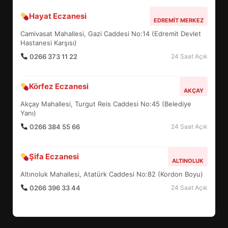
Hayat Eczanesi
EDREMİT’İN GURURU TÜRKİYE
EDREMIT MERKEZ
FİNALİNDE NE BAŞARDI?
Camivasat Mahallesi, Gazi Caddesi No:14 (Edremit Devlet
4
Hastanesi Karşısı)
0266 373 11 22
24 Saat Açık
BALIKESİR MÜZELERİNDE SÜRE
Körfez Eczanesi
AKÇAY
UZATILDI: NE DEĞİŞTİ?
Akçay Mahallesi, Turgut Reis Caddesi No:45 (Belediye
5
Yanı)
0266 384 55 66
24 Saat Açık
BURHANİYE SATRANÇ
TURNUVASI KAYITLARI NEYİ
Şifa Eczanesi
ALTINOLUK
DEĞİŞTİRİYOR?
6
Altınoluk Mahallesi, Atatürk Caddesi No:82 (Kordon Boyu)
0266 396 33 44
24 Saat Açık
BURHANİYE BELEDİYESPOR’DA
YENİ YÖNETİM NASIL
ŞEKİLLENDİ?