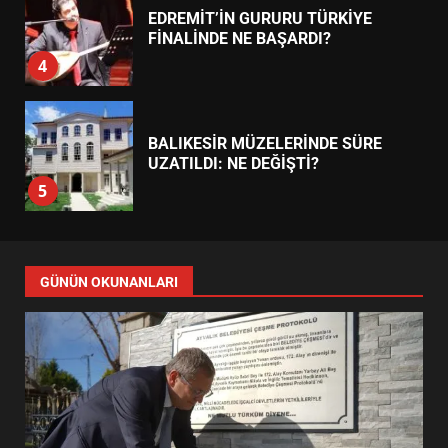
EDREMİT’İN GURURU TÜRKİYE
FİNALİNDE NE BAŞARDI?
4
BALIKESİR MÜZELERİNDE SÜRE
UZATILDI: NE DEĞİŞTİ?
5
BURHANİYE SATRANÇ
TURNUVASI KAYITLARI NEYİ
GÜNÜN OKUNANLARI
DEĞİŞTİRİYOR?
6
BURHANİYE BELEDİYESPOR’DA
YENİ YÖNETİM NASIL
ŞEKİLLENDİ?
7