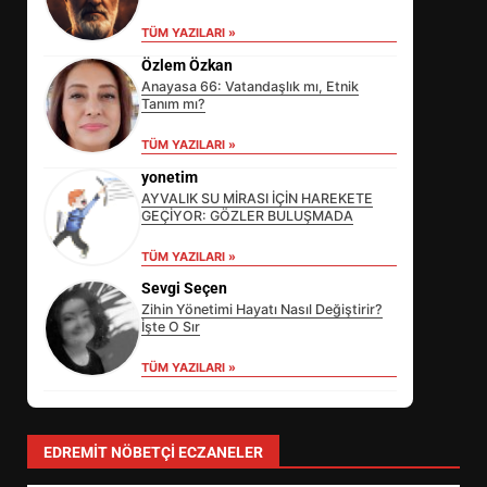
TÜM YAZILARI »
Özlem Özkan
Anayasa 66: Vatandaşlık mı, Etnik
Tanım mı?
TÜM YAZILARI »
yonetim
AYVALIK SU MİRASI İÇİN HAREKETE
GEÇİYOR: GÖZLER BULUŞMADA
TÜM YAZILARI »
Sevgi Seçen
Zihin Yönetimi Hayatı Nasıl Değiştirir?
İşte O Sır
TÜM YAZILARI »
EİB’DE KRİTİK ATAMA:
SÜRDÜRÜLEBİLİRLİKTE NE
DEĞİŞECEK?
3
EDREMIT NÖBETÇI ECZANELER