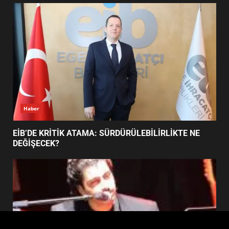
FİNALİNDE NE BAŞARDI?
4
BALIKESİR MÜZELERİNDE SÜRE
UZATILDI: NE DEĞİŞTİ?
5
Haber
BURHANİYE SATRANÇ
TURNUVASI KAYITLARI NEYİ
EİB’DE KRİTİK ATAMA: SÜRDÜRÜLEBİLİRLİKTE NE
DEĞİŞTİRİYOR?
DEĞİŞECEK?
6
BURHANİYE BELEDİYESPOR’DA
YENİ YÖNETİM NASIL
ŞEKİLLENDİ?
7