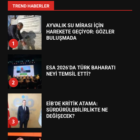
7
TREND HABERLER
AYVALIK SU MİRASI İÇİN
HAREKETE GEÇİYOR: GÖZLER
BULUŞMADA
1
ESA 2026’DA TÜRK BAHARATI
NEYİ TEMSİL ETTİ?
2
EİB’DE KRİTİK ATAMA:
SÜRDÜRÜLEBİLİRLİKTE NE
DEĞİŞECEK?
3