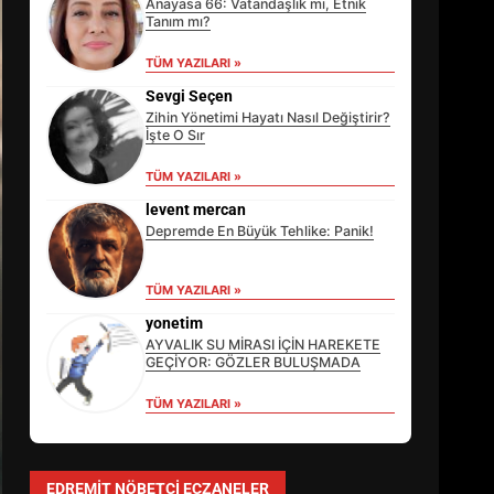
Anayasa 66: Vatandaşlık mı, Etnik
Tanım mı?
TÜM YAZILARI »
Sevgi Seçen
Zihin Yönetimi Hayatı Nasıl Değiştirir?
İşte O Sır
TÜM YAZILARI »
levent mercan
Depremde En Büyük Tehlike: Panik!
TÜM YAZILARI »
EİB’DE KRİTİK ATAMA:
SÜRDÜRÜLEBİLİRLİKTE NE
yonetim
DEĞİŞECEK?
AYVALIK SU MİRASI İÇİN HAREKETE
3
GEÇİYOR: GÖZLER BULUŞMADA
TÜM YAZILARI »
EDREMİT’İN GURURU TÜRKİYE
FİNALİNDE NE BAŞARDI?
EDREMIT NÖBETÇI ECZANELER