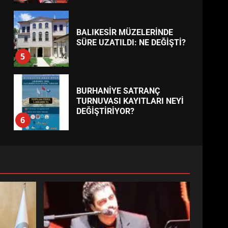
BALIKESİR MÜZELERİNDE
SÜRE UZATILDI: NE DEĞİŞTİ?
5
BURHANİYE SATRANÇ
TURNUVASI KAYITLARI NEYİ
DEĞİŞTİRİYOR?
6
BURHANİYE
BELEDİYESPOR’DA YENİ
YÖNETİM NASIL ŞEKİLLENDİ?
7
AYVALIK SU MİRASI İÇİN