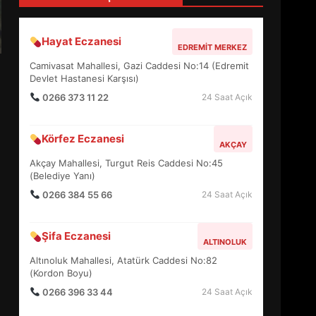
4
Hayat Eczanesi
EDREMIT MERKEZ
BALIKESİR MÜZELERİNDE
Camivasat Mahallesi, Gazi Caddesi No:14 (Edremit
SÜRE UZATILDI: NE DEĞİŞTİ?
Devlet Hastanesi Karşısı)
5
0266 373 11 22
24 Saat Açık
Körfez Eczanesi
BURHANİYE SATRANÇ
AKÇAY
TURNUVASI KAYITLARI NEYİ
Akçay Mahallesi, Turgut Reis Caddesi No:45
DEĞİŞTİRİYOR?
(Belediye Yanı)
6
0266 384 55 66
24 Saat Açık
BURHANİYE
Şifa Eczanesi
BELEDİYESPOR’DA YENİ
ALTINOLUK
YÖNETİM NASIL ŞEKİLLENDİ?
Altınoluk Mahallesi, Atatürk Caddesi No:82
7
(Kordon Boyu)
0266 396 33 44
24 Saat Açık