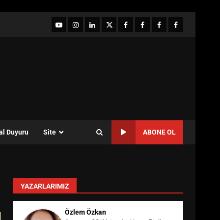
YouTube
Instagram
LinkedIn
twitter
facebook-
Facebook-
Facebook-
Facebook-
1
2
3
Grup
al Duyuru
Site
ABONE OL
YAZARLARIMIZ
Özlem Özkan