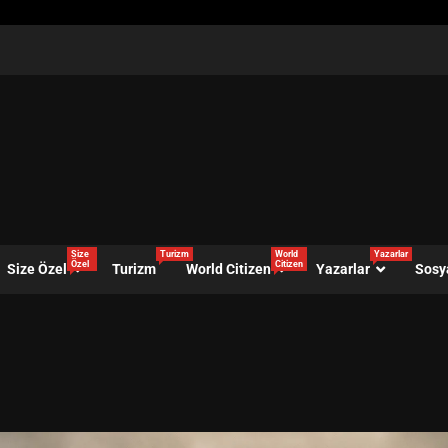
Size
Turizm
World
Yazarlar
Özel
Citizen
Size Özel
Turizm
World Citizen
Yazarlar
Sosy