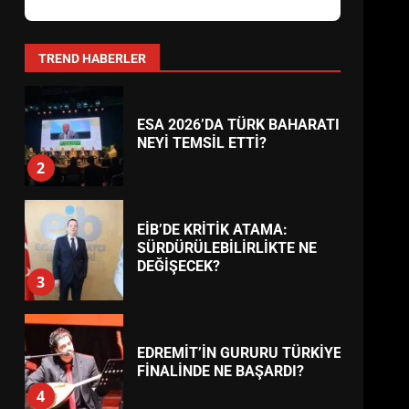
AYVALIK SU MİRASI İÇİN
HAREKETE GEÇİYOR: GÖZLER
BULUŞMADA
1
TREND HABERLER
ESA 2026’DA TÜRK BAHARATI
NEYİ TEMSİL ETTİ?
2
EİB’DE KRİTİK ATAMA:
SÜRDÜRÜLEBİLİRLİKTE NE
DEĞİŞECEK?
3
EDREMİT’İN GURURU TÜRKİYE
FİNALİNDE NE BAŞARDI?
4