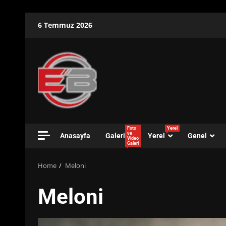
Skip
6 Temmuz 2026
to
content
Foto
Yerel
ve
Anasayfa
Galeri
Yerel
Genel
Video
Galeri
Home
Meloni
Meloni