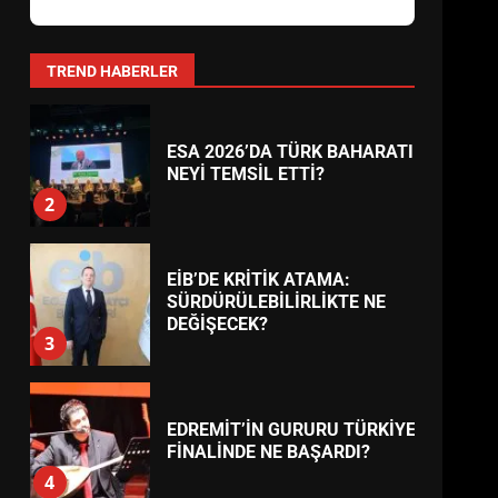
ESA 2026’DA TÜRK BAHARATI
NEYİ TEMSİL ETTİ?
TREND HABERLER
2
EİB’DE KRİTİK ATAMA:
SÜRDÜRÜLEBİLİRLİKTE NE
DEĞİŞECEK?
3
EDREMİT’İN GURURU TÜRKİYE
FİNALİNDE NE BAŞARDI?
4
BALIKESİR MÜZELERİNDE
SÜRE UZATILDI: NE DEĞİŞTİ?