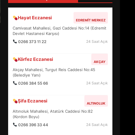
5
Hayat Eczanesi
EDREMIT MERKEZ
BURHANİYE SATRANÇ
Camivasat Mahallesi, Gazi Caddesi No:14 (Edremit
TURNUVASI KAYITLARI NEYİ
Devlet Hastanesi Karşısı)
DEĞİŞTİRİYOR?
0266 373 11 22
24 Saat Açık
6
Körfez Eczanesi
AKÇAY
BURHANİYE
Akçay Mahallesi, Turgut Reis Caddesi No:45
BELEDİYESPOR’DA YENİ
(Belediye Yanı)
YÖNETİM NASIL ŞEKİLLENDİ?
7
0266 384 55 66
24 Saat Açık
Şifa Eczanesi
AYVALIK SU MİRASI İÇİN
ALTINOLUK
HAREKETE GEÇİYOR: GÖZLER
Altınoluk Mahallesi, Atatürk Caddesi No:82
BULUŞMADA
(Kordon Boyu)
1
0266 396 33 44
24 Saat Açık