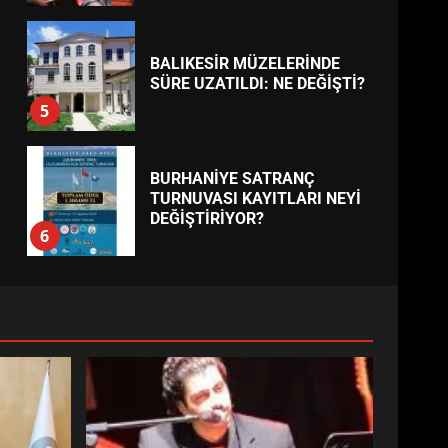
5
BURHANİYE SATRANÇ
TURNUVASI KAYITLARI NEYİ
DEĞİŞTİRİYOR?
6
BURHANİYE
BELEDİYESPOR’DA YENİ
YÖNETİM NASIL ŞEKİLLENDİ?
7
AYVALIK SU MİRASI İÇİN
HAREKETE GEÇİYOR: GÖZLER
BULUŞMADA
1