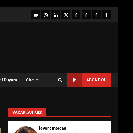
YouTube
Instagram
LinkedIn
twitter
facebook-
Facebook-
Facebook-
Facebook-
1
2
3
Grup
al Duyuru
Site
ABONE OL
YAZARLARIMIZ
levent mercan