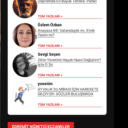
Depremde En Büyük Tehlike: Panik!
TÜM YAZILARI »
Özlem Özkan
Anayasa 66: Vatandaşlık mı, Etnik
Tanım mı?
EİB’DE KRİTİK ATAMA:
TÜM YAZILARI »
SÜRDÜRÜLEBİLİRLİKTE NE
Sevgi Seçen
DEĞİŞECEK?
Zihin Yönetimi Hayatı Nasıl Değiştirir?
3
İşte O Sır
TÜM YAZILARI »
yonetim
EDREMİT’İN GURURU TÜRKİYE
AYVALIK SU MİRASI İÇİN HAREKETE
FİNALİNDE NE BAŞARDI?
GEÇİYOR: GÖZLER BULUŞMADA
4
TÜM YAZILARI »
BALIKESİR MÜZELERİNDE
SÜRE UZATILDI: NE DEĞİŞTİ?
EDREMIT NÖBETÇI ECZANELER