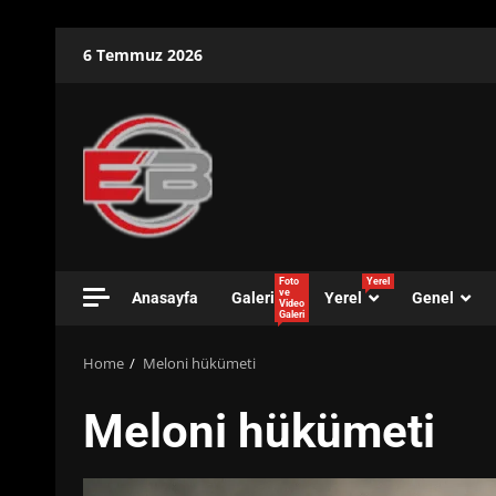
Skip
6 Temmuz 2026
to
content
Foto
Yerel
ve
Anasayfa
Galeri
Yerel
Genel
Video
Galeri
Home
Meloni hükümeti
Meloni hükümeti