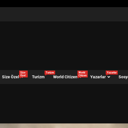
Size
Turizm
World
Yazarlar
Özel
Citizen
Size Özel
Turizm
World Citizen
Yazarlar
Sosy