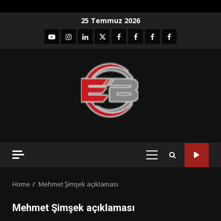
Skip
25 Temmuz 2026
to
YouTube
Instagram
LinkedIn
twitter
facebook-
Facebook-
Facebook-
Facebook-
content
1
2
3
Grup
PRIMARY
MENU
Home
Mehmet Şimşek açıklaması
Mehmet Şimşek açıklaması