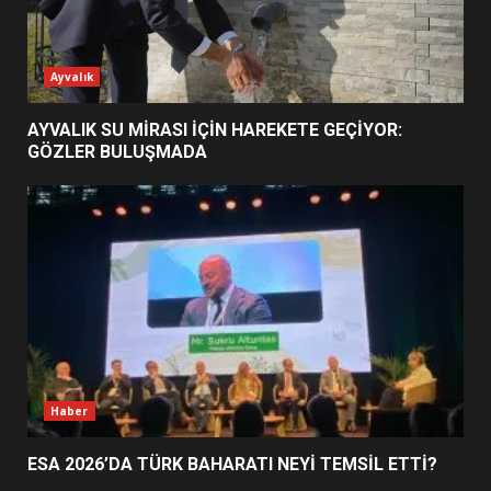
ESA 2026’DA TÜRK BAHARATI
Ayvalık
NEYİ TEMSİL ETTİ?
2
AYVALIK SU MİRASI İÇİN HAREKETE GEÇİYOR:
GÖZLER BULUŞMADA
EİB’DE KRİTİK ATAMA:
SÜRDÜRÜLEBİLİRLİKTE NE
DEĞİŞECEK?
3
EDREMİT’İN GURURU TÜRKİYE
FİNALİNDE NE BAŞARDI?
4
Haber
ESA 2026’DA TÜRK BAHARATI NEYİ TEMSİL ETTİ?
BALIKESİR MÜZELERİNDE SÜRE