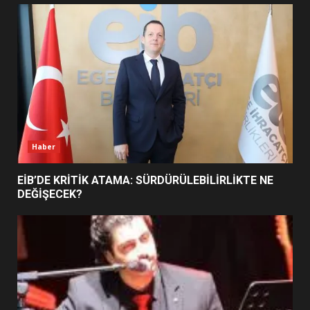
UZATILDI: NE DEĞİŞTİ?
5
BURHANİYE SATRANÇ
TURNUVASI KAYITLARI NEYİ
DEĞİŞTİRİYOR?
6
Haber
BURHANİYE BELEDİYESPOR’DA
YENİ YÖNETİM NASIL
EİB’DE KRİTİK ATAMA: SÜRDÜRÜLEBİLİRLİKTE NE
ŞEKİLLENDİ?
DEĞİŞECEK?
7