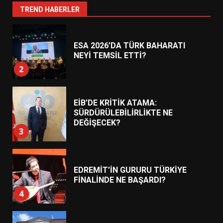
1
TREND HABERLER
ESA 2026’DA TÜRK BAHARATI
NEYİ TEMSİL ETTİ?
2
EİB’DE KRİTİK ATAMA:
SÜRDÜRÜLEBİLİRLİKTE NE
DEĞİŞECEK?
3
EDREMİT’İN GURURU TÜRKİYE
FİNALİNDE NE BAŞARDI?
4