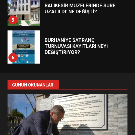
BALIKESİR MÜZELERİNDE SÜRE
UZATILDI: NE DEĞİŞTİ?
5
BURHANİYE SATRANÇ
TURNUVASI KAYITLARI NEYİ
DEĞİŞTİRİYOR?
6
BURHANİYE BELEDİYESPOR’DA
YENİ YÖNETİM NASIL
GÜNÜN OKUNANLARI
ŞEKİLLENDİ?
7
AYVALIK SU MİRASI İÇİN
HAREKETE GEÇİYOR: GÖZLER
BULUŞMADA
1