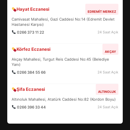
Hayat Eczanesi
BALIKESİR MÜZELERİNDE SÜRE
EDREMIT MERKEZ
UZATILDI: NE DEĞİŞTİ?
Camivasat Mahallesi, Gazi Caddesi No:14 (Edremit Devlet
5
Hastanesi Karşısı)
0266 373 11 22
24 Saat Açık
BURHANİYE SATRANÇ
Körfez Eczanesi
TURNUVASI KAYITLARI NEYİ
AKÇAY
DEĞİŞTİRİYOR?
Akçay Mahallesi, Turgut Reis Caddesi No:45 (Belediye
6
Yanı)
0266 384 55 66
24 Saat Açık
BURHANİYE BELEDİYESPOR’DA
YENİ YÖNETİM NASIL
Şifa Eczanesi
ALTINOLUK
ŞEKİLLENDİ?
7
Altınoluk Mahallesi, Atatürk Caddesi No:82 (Kordon Boyu)
0266 396 33 44
24 Saat Açık
AYVALIK SU MİRASI İÇİN
HAREKETE GEÇİYOR: GÖZLER
BULUŞMADA