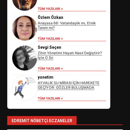
TÜM YAZILARI »
Özlem Özkan
Anayasa 66: Vatandaşlık mı, Etnik
Tanım mı?
TÜM YAZILARI »
Sevgi Seçen
Zihin Yönetimi Hayatı Nasıl Değiştirir?
İşte O Sır
EİB’DE KRİTİK ATAMA:
TÜM YAZILARI »
SÜRDÜRÜLEBİLİRLİKTE NE
DEĞİŞECEK?
yonetim
3
AYVALIK SU MİRASI İÇİN HAREKETE
GEÇİYOR: GÖZLER BULUŞMADA
TÜM YAZILARI »
EDREMİT’İN GURURU TÜRKİYE
FİNALİNDE NE BAŞARDI?
4
EDREMIT NÖBETÇI ECZANELER