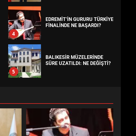
EDREMİT’İN GURURU TÜRKİYE
FİNALİNDE NE BAŞARDI?
4
BALIKESİR MÜZELERİNDE
SÜRE UZATILDI: NE DEĞİŞTİ?
5
BURHANİYE SATRANÇ
TURNUVASI KAYITLARI NEYİ
DEĞİŞTİRİYOR?
6
BURHANİYE