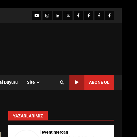
YouTube
Instagram
LinkedIn
twitter
facebook-
Facebook-
Facebook-
Facebook-
1
2
3
Grup
al Duyuru
Site
ABONE OL
YAZARLARIMIZ
levent mercan