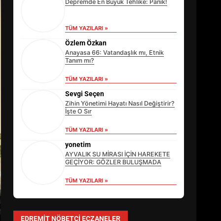
Depremde En Büyük Tehlike: Panik!
TÜM YAZILARI »
Özlem Özkan
Anayasa 66: Vatandaşlık mı, Etnik
Tanım mı?
TÜM YAZILARI »
Sevgi Seçen
Zihin Yönetimi Hayatı Nasıl Değiştirir?
İşte O Sır
TÜM YAZILARI »
yonetim
AYVALIK SU MİRASI İÇİN HAREKETE
GEÇİYOR: GÖZLER BULUŞMADA
TÜM YAZILARI »
EİB’DE KRİTİK ATAMA:
SÜRDÜRÜLEBİLİRLİKTE NE
DEĞİŞECEK?
EDREMIT NÖBETÇI ECZANELER