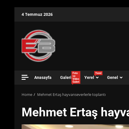
Skip
4 Temmuz 2026
to
content
Foto
Yerel
ve
Anasayfa
Galeri
Yerel
Genel
Video
Galeri
Home
Mehmet Ertaş hayvanseverlerle toplantı
Mehmet Ertaş hayva