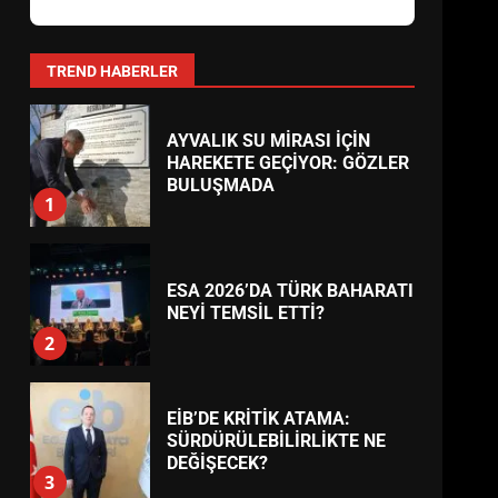
BURHANİYE
BELEDİYESPOR’DA YENİ
YÖNETİM NASIL ŞEKİLLENDİ?
7
TREND HABERLER
AYVALIK SU MİRASI İÇİN
HAREKETE GEÇİYOR: GÖZLER
BULUŞMADA
1
ESA 2026’DA TÜRK BAHARATI
NEYİ TEMSİL ETTİ?
2
EİB’DE KRİTİK ATAMA:
SÜRDÜRÜLEBİLİRLİKTE NE
DEĞİŞECEK?
3