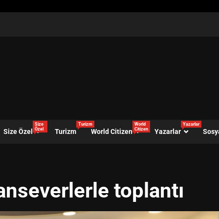
Size
Turizm
World
Yazarlar
Özel
Citizen
Size Özel
Turizm
World Citizen
Yazarlar
Sosy
nseverlerle toplantı