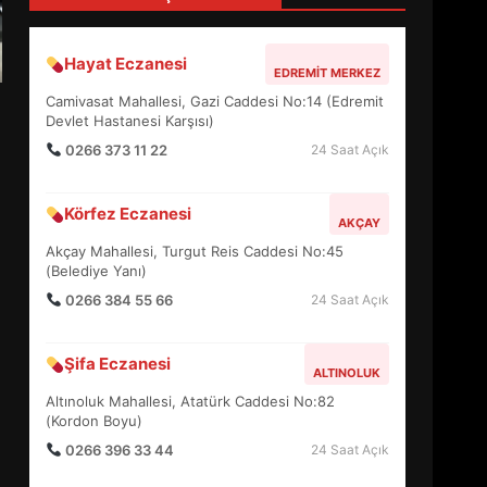
3
Hayat Eczanesi
EDREMIT MERKEZ
EDREMİT’İN GURURU TÜRKİYE
Camivasat Mahallesi, Gazi Caddesi No:14 (Edremit
FİNALİNDE NE BAŞARDI?
Devlet Hastanesi Karşısı)
4
0266 373 11 22
24 Saat Açık
Körfez Eczanesi
AKÇAY
BALIKESİR MÜZELERİNDE
SÜRE UZATILDI: NE DEĞİŞTİ?
Akçay Mahallesi, Turgut Reis Caddesi No:45
(Belediye Yanı)
5
0266 384 55 66
24 Saat Açık
BURHANİYE SATRANÇ
Şifa Eczanesi
TURNUVASI KAYITLARI NEYİ
ALTINOLUK
DEĞİŞTİRİYOR?
Altınoluk Mahallesi, Atatürk Caddesi No:82
6
(Kordon Boyu)
0266 396 33 44
24 Saat Açık