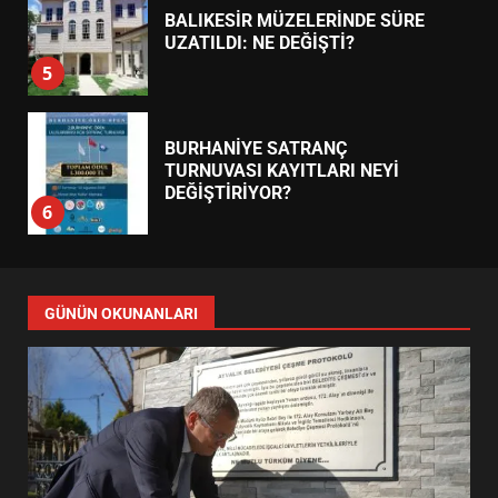
BALIKESİR MÜZELERİNDE SÜRE
UZATILDI: NE DEĞİŞTİ?
5
BURHANİYE SATRANÇ
TURNUVASI KAYITLARI NEYİ
DEĞİŞTİRİYOR?
6
BURHANİYE BELEDİYESPOR’DA
YENİ YÖNETİM NASIL
GÜNÜN OKUNANLARI
ŞEKİLLENDİ?
7
AYVALIK SU MİRASI İÇİN
HAREKETE GEÇİYOR: GÖZLER
BULUŞMADA
1