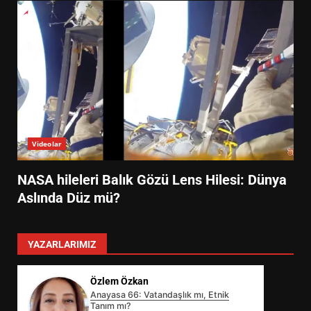
Videolar
NASA hileleri Balık Gözü Lens Hilesi: Dünya
Aslında Düz mü?
YAZARLARIMIZ
Özlem Özkan
Anayasa 66: Vatandaşlık mı, Etnik
Tanım mı?