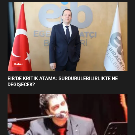
UZATILDI: NE DEĞİŞTİ?
5
BURHANİYE SATRANÇ
TURNUVASI KAYITLARI NEYİ
DEĞİŞTİRİYOR?
6
Haber
BURHANİYE BELEDİYESPOR’DA
YENİ YÖNETİM NASIL
EİB’DE KRİTİK ATAMA: SÜRDÜRÜLEBİLİRLİKTE NE
ŞEKİLLENDİ?
DEĞİŞECEK?
7