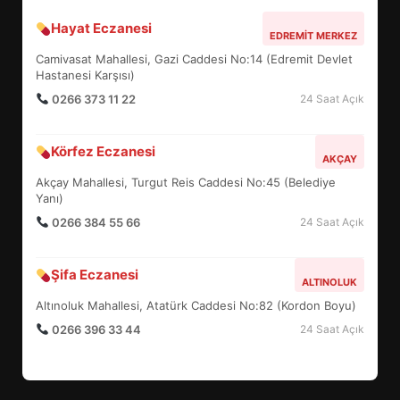
Hayat Eczanesi
BALIKESİR MÜZELERİNDE SÜRE
EDREMIT MERKEZ
UZATILDI: NE DEĞİŞTİ?
Camivasat Mahallesi, Gazi Caddesi No:14 (Edremit Devlet
5
Hastanesi Karşısı)
0266 373 11 22
24 Saat Açık
BURHANİYE SATRANÇ
Körfez Eczanesi
TURNUVASI KAYITLARI NEYİ
AKÇAY
DEĞİŞTİRİYOR?
Akçay Mahallesi, Turgut Reis Caddesi No:45 (Belediye
6
Yanı)
0266 384 55 66
24 Saat Açık
BURHANİYE BELEDİYESPOR’DA
YENİ YÖNETİM NASIL
Şifa Eczanesi
ALTINOLUK
ŞEKİLLENDİ?
7
Altınoluk Mahallesi, Atatürk Caddesi No:82 (Kordon Boyu)
0266 396 33 44
24 Saat Açık
AYVALIK SU MİRASI İÇİN
HAREKETE GEÇİYOR: GÖZLER
BULUŞMADA