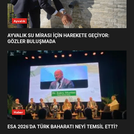
ESA 2026’DA TÜRK BAHARATI
Ayvalık
NEYİ TEMSİL ETTİ?
2
AYVALIK SU MİRASI İÇİN HAREKETE GEÇİYOR:
GÖZLER BULUŞMADA
EİB’DE KRİTİK ATAMA:
SÜRDÜRÜLEBİLİRLİKTE NE
DEĞİŞECEK?
3
EDREMİT’İN GURURU TÜRKİYE
FİNALİNDE NE BAŞARDI?
4
Haber
ESA 2026’DA TÜRK BAHARATI NEYİ TEMSİL ETTİ?
BALIKESİR MÜZELERİNDE SÜRE