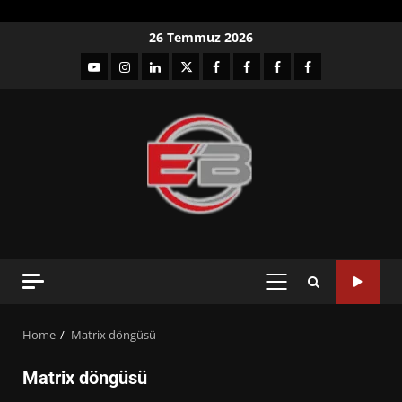
Skip
26 Temmuz 2026
to
YouTube
Instagram
LinkedIn
twitter
facebook-
Facebook-
Facebook-
Facebook-
content
1
2
3
Grup
PRIMARY
MENU
Home
Matrix döngüsü
Matrix döngüsü