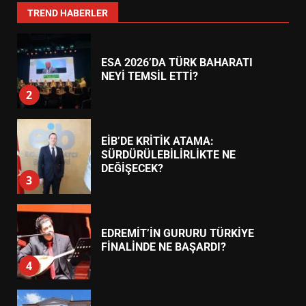
1
TREND HABERLER
ESA 2026’DA TÜRK BAHARATI
NEYİ TEMSİL ETTİ?
2
EİB’DE KRİTİK ATAMA:
SÜRDÜRÜLEBİLİRLİKTE NE
DEĞİŞECEK?
3
EDREMİT’İN GURURU TÜRKİYE
FİNALİNDE NE BAŞARDI?
4