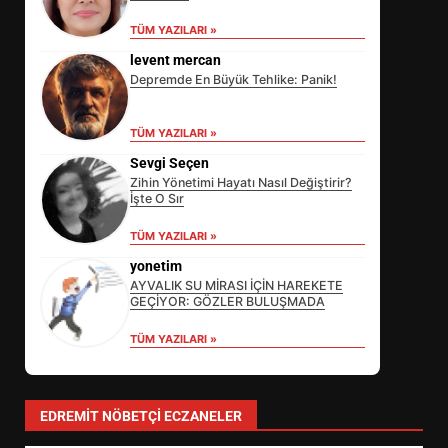
TÜM YAZILARI »
levent mercan
Depremde En Büyük Tehlike: Panik!
TÜM YAZILARI »
Sevgi Seçen
Zihin Yönetimi Hayatı Nasıl Değiştirir?
İşte O Sır
EİB’DE KRİTİK ATAMA:
TÜM YAZILARI »
SÜRDÜRÜLEBİLİRLİKTE NE
DEĞİŞECEK?
yonetim
3
AYVALIK SU MİRASI İÇİN HAREKETE
GEÇİYOR: GÖZLER BULUŞMADA
TÜM YAZILARI »
EDREMİT’İN GURURU TÜRKİYE
FİNALİNDE NE BAŞARDI?
4
EDREMIT NÖBETÇI ECZANELER