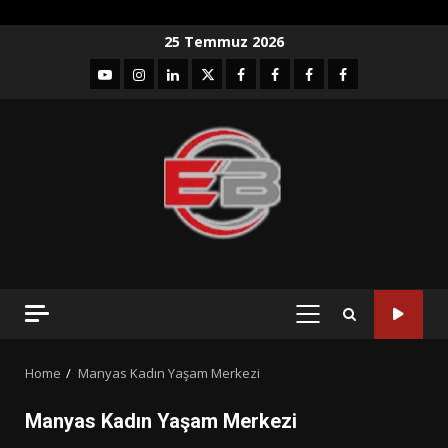
Skip
25 Temmuz 2026
to
YouTube
Instagram
LinkedIn
twitter
facebook-
Facebook-
Facebook-
Facebook-
content
1
2
3
Grup
PRIMARY
MENU
Home
Manyas Kadın Yaşam Merkezi
Manyas Kadın Yaşam Merkezi