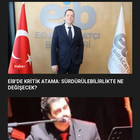
UZATILDI: NE DEĞİŞTİ?
5
BURHANİYE SATRANÇ
TURNUVASI KAYITLARI NEYİ
DEĞİŞTİRİYOR?
6
Haber
BURHANİYE BELEDİYESPOR’DA
YENİ YÖNETİM NASIL
EİB’DE KRİTİK ATAMA: SÜRDÜRÜLEBİLİRLİKTE NE
ŞEKİLLENDİ?
DEĞİŞECEK?
7