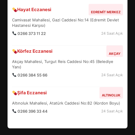
Hayat Eczanesi
BALIKESİR MÜZELERİNDE SÜRE
EDREMIT MERKEZ
UZATILDI: NE DEĞİŞTİ?
Camivasat Mahallesi, Gazi Caddesi No:14 (Edremit Devlet
5
Hastanesi Karşısı)
0266 373 11 22
24 Saat Açık
BURHANİYE SATRANÇ
Körfez Eczanesi
TURNUVASI KAYITLARI NEYİ
AKÇAY
DEĞİŞTİRİYOR?
Akçay Mahallesi, Turgut Reis Caddesi No:45 (Belediye
6
Yanı)
0266 384 55 66
24 Saat Açık
BURHANİYE BELEDİYESPOR’DA
YENİ YÖNETİM NASIL
Şifa Eczanesi
ALTINOLUK
ŞEKİLLENDİ?
7
Altınoluk Mahallesi, Atatürk Caddesi No:82 (Kordon Boyu)
0266 396 33 44
24 Saat Açık
AYVALIK SU MİRASI İÇİN
HAREKETE GEÇİYOR: GÖZLER
BULUŞMADA