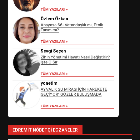
TÜM YAZILARI »
Özlem Özkan
Anayasa 66: Vatandaşlık mı, Etnik
Tanım mı?
TÜM YAZILARI »
Sevgi Seçen
Zihin Yönetimi Hayatı Nasıl Değiştirir?
İşte O Sır
EİB’DE KRİTİK ATAMA:
TÜM YAZILARI »
SÜRDÜRÜLEBİLİRLİKTE NE
DEĞİŞECEK?
yonetim
3
AYVALIK SU MİRASI İÇİN HAREKETE
GEÇİYOR: GÖZLER BULUŞMADA
TÜM YAZILARI »
EDREMİT’İN GURURU TÜRKİYE
FİNALİNDE NE BAŞARDI?
4
EDREMIT NÖBETÇI ECZANELER