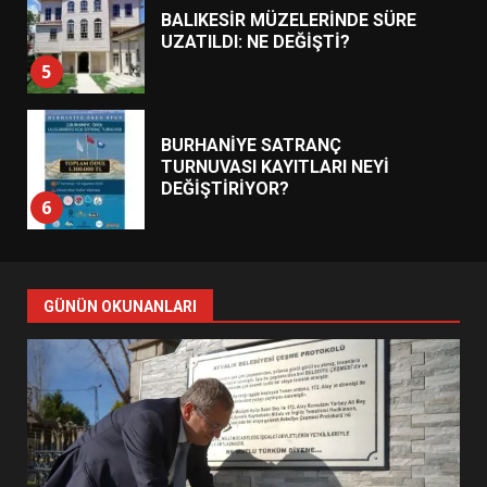
BALIKESİR MÜZELERİNDE SÜRE
UZATILDI: NE DEĞİŞTİ?
5
BURHANİYE SATRANÇ
TURNUVASI KAYITLARI NEYİ
DEĞİŞTİRİYOR?
6
BURHANİYE BELEDİYESPOR’DA
YENİ YÖNETİM NASIL
GÜNÜN OKUNANLARI
ŞEKİLLENDİ?
7
AYVALIK SU MİRASI İÇİN
HAREKETE GEÇİYOR: GÖZLER
BULUŞMADA
1