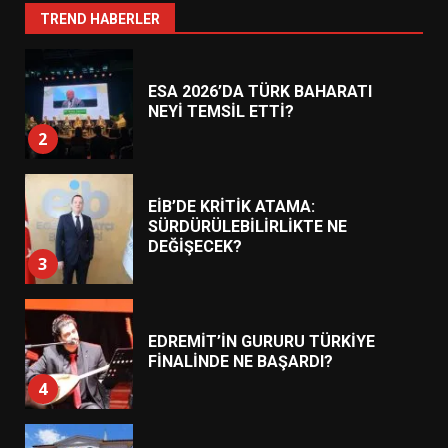
1
TREND HABERLER
ESA 2026’DA TÜRK BAHARATI
NEYİ TEMSİL ETTİ?
2
EİB’DE KRİTİK ATAMA:
SÜRDÜRÜLEBİLİRLİKTE NE
DEĞİŞECEK?
3
EDREMİT’İN GURURU TÜRKİYE
FİNALİNDE NE BAŞARDI?
4