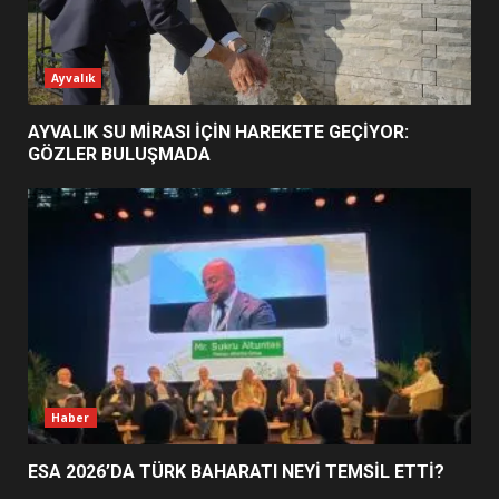
ESA 2026’DA TÜRK BAHARATI
Ayvalık
NEYİ TEMSİL ETTİ?
2
AYVALIK SU MİRASI İÇİN HAREKETE GEÇİYOR:
GÖZLER BULUŞMADA
EİB’DE KRİTİK ATAMA:
SÜRDÜRÜLEBİLİRLİKTE NE
DEĞİŞECEK?
3
EDREMİT’İN GURURU TÜRKİYE
FİNALİNDE NE BAŞARDI?
4
Haber
ESA 2026’DA TÜRK BAHARATI NEYİ TEMSİL ETTİ?
BALIKESİR MÜZELERİNDE SÜRE