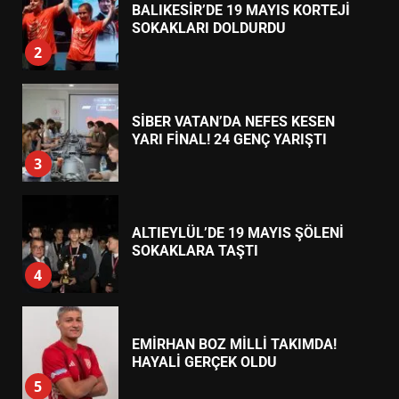
7
TREND HABERLER
TÜRK MOBİLYA İHRACATI HD
EXPO 2026’DA YÜKSELDİ
1
BALIKESİR’DE 19 MAYIS KORTEJİ
SOKAKLARI DOLDURDU
2
SİBER VATAN’DA NEFES KESEN
YARI FİNAL! 24 GENÇ YARIŞTI
3