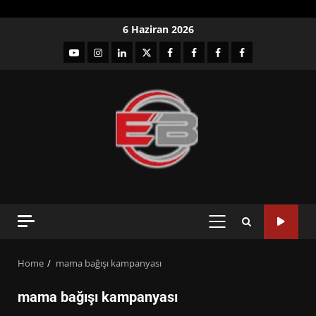
Skip
6 Haziran 2026
to
YouTube
Instagram
LinkedIn
twitter
facebook-
Facebook-
Facebook-
Facebook-
content
1
2
3
Grup
PRIMARY
MENU
Home
mama bağışı kampanyası
mama bağışı kampanyası