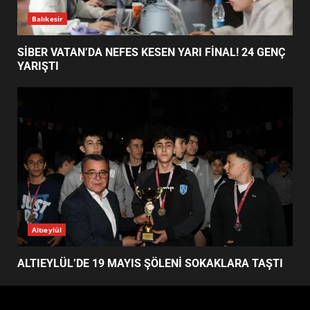
SOKAKLARA TAŞTI
4
EMİRHAN BOZ MİLLİ TAKIMDA!
HAYALİ GERÇEK OLDU
5
Balıkesir
EDREMİT’TE 19 MAYIS COŞKUSU
MEYDANLARA TAŞTI
SİBER VATAN’DA NEFES KESEN YARI FİNAL! 24 GENÇ
6
YARIŞTI
EDREMİT BELEDİYESİ BAYRAM
SEFERBERLİĞİ: TÜM İLÇE
HAZIRLANIYOR
7