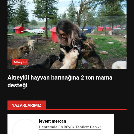
Altıeylül
Altıeylül hayvan barınağına 2 ton mama
desteği
YAZARLARIMIZ
levent mercan
Depremde En Büyük Tehlike: Panik!