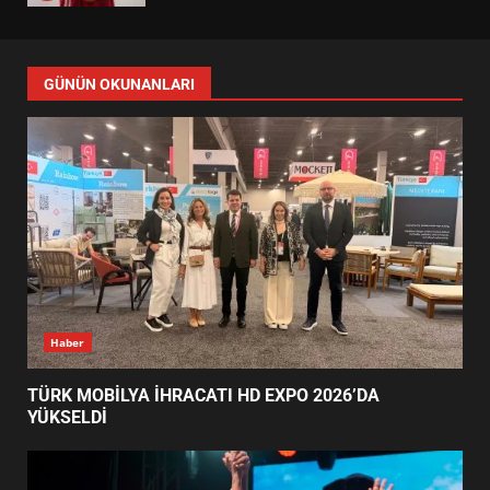
ALTIEYLÜL’DE 19 MAYIS ŞÖLENİ
SOKAKLARA TAŞTI
4
EMİRHAN BOZ MİLLİ TAKIMDA!
HAYALİ GERÇEK OLDU
5
EDREMİT’TE 19 MAYIS COŞKUSU
GÜNÜN OKUNANLARI
MEYDANLARA TAŞTI
6
EDREMİT BELEDİYESİ BAYRAM
SEFERBERLİĞİ: TÜM İLÇE
HAZIRLANIYOR
7