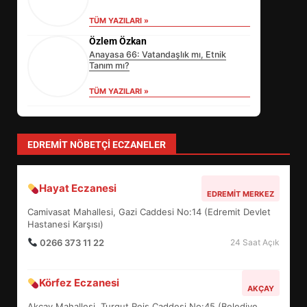
TÜM YAZILARI »
Özlem Özkan
Anayasa 66: Vatandaşlık mı, Etnik
Tanım mı?
TÜM YAZILARI »
yonetim
AYVALIK SU MİRASI İÇİN HAREKETE
GEÇİYOR: GÖZLER BULUŞMADA
TÜM YAZILARI »
Sevgi Seçen
Zihin Yönetimi Hayatı Nasıl Değiştirir?
İşte O Sır
TÜM YAZILARI »
SİBER VATAN’DA NEFES KESEN
YARI FİNAL! 24 GENÇ YARIŞTI
3
EDREMIT NÖBETÇI ECZANELER