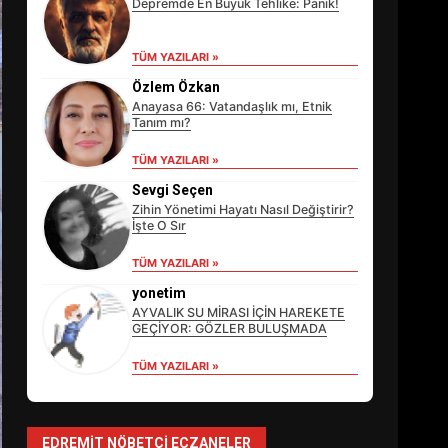
Depremde En Büyük Tehlike: Panik!
TÜM YAZILARI »
Özlem Özkan
Anayasa 66: Vatandaşlık mı, Etnik
Tanım mı?
TÜM YAZILARI »
Sevgi Seçen
Zihin Yönetimi Hayatı Nasıl Değiştirir?
İşte O Sır
TÜM YAZILARI »
EİB’DE KRİTİK ATAMA:
SÜRDÜRÜLEBİLİRLİKTE NE
yonetim
DEĞİŞECEK?
AYVALIK SU MİRASI İÇİN HAREKETE
3
GEÇİYOR: GÖZLER BULUŞMADA
TÜM YAZILARI »
EDREMİT’İN GURURU
TÜRKİYE FİNALİNDE NE
BAŞARDI?
EDREMIT NÖBETÇI ECZANELER