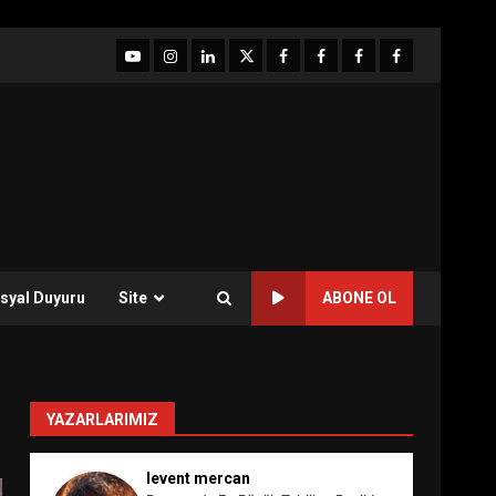
YouTube
Instagram
LinkedIn
twitter
facebook-
Facebook-
Facebook-
Facebook-
1
2
3
Grup
syal Duyuru
Site
ABONE OL
YAZARLARIMIZ
levent mercan