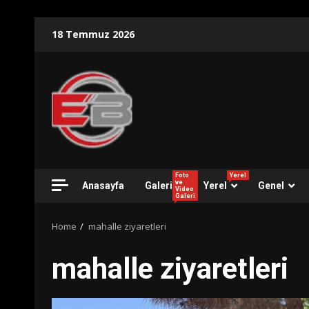
Skip
18 Temmuz 2026
to
content
Foto
Yerel
ve
Anasayfa
Galeri
Yerel
Genel
Video
Galeri
Home
mahalle ziyaretleri
mahalle ziyaretleri