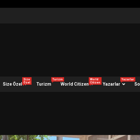
Size
Turizm
World
Yazarlar
Özel
Citizen
Size Özel
Turizm
World Citizen
Yazarlar
So