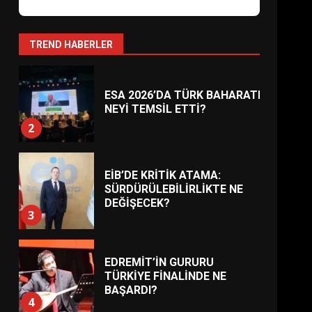
AYVALIK SU MİRASI İÇİN
HAREKETE GEÇİYOR: GÖZLER
BULUŞMADA
1
TREND HABERLER
ESA 2026’DA TÜRK BAHARATI
NEYİ TEMSİL ETTİ?
2
EİB’DE KRİTİK ATAMA:
SÜRDÜRÜLEBİLİRLİKTE NE
DEĞİŞECEK?
3
EDREMİT’İN GURURU
TÜRKİYE FİNALİNDE NE
BAŞARDI?
4