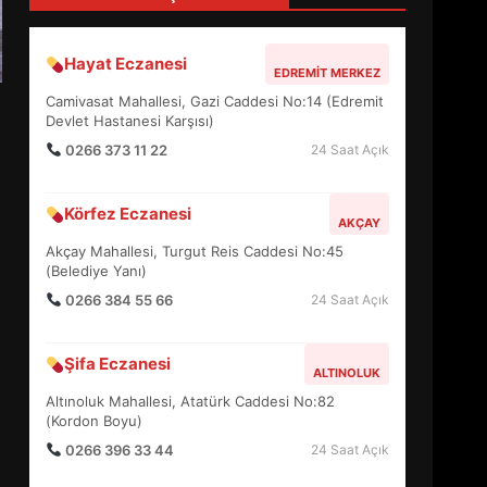
4
Hayat Eczanesi
EDREMIT MERKEZ
BALIKESİR MÜZELERİNDE
Camivasat Mahallesi, Gazi Caddesi No:14 (Edremit
SÜRE UZATILDI: NE DEĞİŞTİ?
Devlet Hastanesi Karşısı)
5
0266 373 11 22
24 Saat Açık
Körfez Eczanesi
BURHANİYE SATRANÇ
AKÇAY
TURNUVASI KAYITLARI NEYİ
Akçay Mahallesi, Turgut Reis Caddesi No:45
DEĞİŞTİRİYOR?
(Belediye Yanı)
6
0266 384 55 66
24 Saat Açık
BURHANİYE
Şifa Eczanesi
BELEDİYESPOR’DA YENİ
ALTINOLUK
YÖNETİM NASIL ŞEKİLLENDİ?
Altınoluk Mahallesi, Atatürk Caddesi No:82
7
(Kordon Boyu)
0266 396 33 44
24 Saat Açık