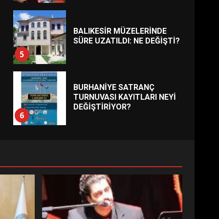
BALIKESİR MÜZELERİNDE
SÜRE UZATILDI: NE DEĞİŞTİ?
5
BURHANİYE SATRANÇ
TURNUVASI KAYITLARI NEYİ
DEĞİŞTİRİYOR?
6
BURHANİYE
BELEDİYESPOR’DA YENİ
YÖNETİM NASIL ŞEKİLLENDİ?
7
AYVALIK SU MİRASI İÇİN