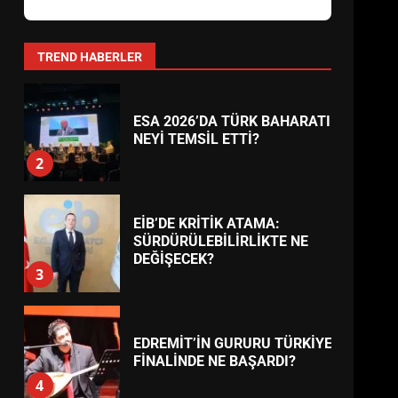
AYVALIK SU MİRASI İÇİN
HAREKETE GEÇİYOR: GÖZLER
BULUŞMADA
1
TREND HABERLER
ESA 2026’DA TÜRK BAHARATI
NEYİ TEMSİL ETTİ?
2
EİB’DE KRİTİK ATAMA:
SÜRDÜRÜLEBİLİRLİKTE NE
DEĞİŞECEK?
3
EDREMİT’İN GURURU TÜRKİYE
FİNALİNDE NE BAŞARDI?
4