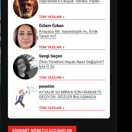
Depremde En Büyük Tehlike: Panik!
TÜM YAZILARI »
Özlem Özkan
Anayasa 66: Vatandaşlık mı, Etnik
Tanım mı?
TÜM YAZILARI »
Sevgi Seçen
Zihin Yönetimi Hayatı Nasıl Değiştirir?
İşte O Sır
TÜM YAZILARI »
EİB’DE KRİTİK ATAMA:
SÜRDÜRÜLEBİLİRLİKTE NE
yonetim
DEĞİŞECEK?
AYVALIK SU MİRASI İÇİN HAREKETE
3
GEÇİYOR: GÖZLER BULUŞMADA
TÜM YAZILARI »
EDREMİT’İN GURURU TÜRKİYE
FİNALİNDE NE BAŞARDI?
EDREMIT NÖBETÇI ECZANELER