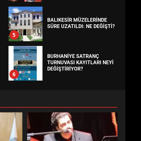
BALIKESİR MÜZELERİNDE
SÜRE UZATILDI: NE DEĞİŞTİ?
5
BURHANİYE SATRANÇ
TURNUVASI KAYITLARI NEYİ
DEĞİŞTİRİYOR?
6
BURHANİYE
BELEDİYESPOR’DA YENİ
YÖNETİM NASIL ŞEKİLLENDİ?
7
AYVALIK SU MİRASI İÇİN