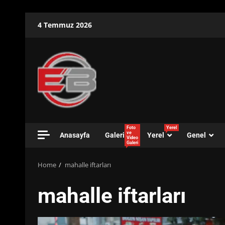
Skip
4 Temmuz 2026
to
content
Foto
Yerel
ve
Anasayfa
Galeri
Yerel
Genel
Video
Galeri
Home
mahalle iftarları
mahalle iftarları