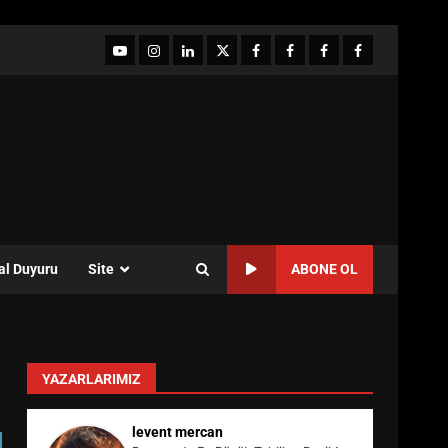
YouTube
Instagram
LinkedIn
twitter
facebook-
Facebook-
Facebook-
Facebook-
1
2
3
Grup
al Duyuru
Site
ABONE OL
YAZARLARIMIZ
levent mercan