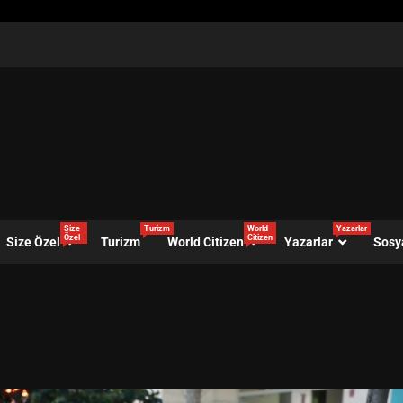
Size
Turizm
World
Yazarlar
Özel
Citizen
Size Özel
Turizm
World Citizen
Yazarlar
Sosy