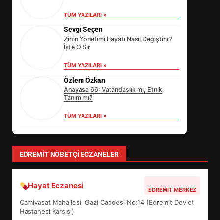
TÜM YAZILARI »
Sevgi Seçen
Zihin Yönetimi Hayatı Nasıl Değiştirir?
İşte O Sır
TÜM YAZILARI »
Özlem Özkan
Anayasa 66: Vatandaşlık mı, Etnik
Tanım mı?
TÜM YAZILARI »
EİB’DE KRİTİK ATAMA:
SÜRDÜRÜLEBİLİRLİKTE NE
DEĞİŞECEK?
3
EDREMIT NÖBETÇI ECZANELER
Hayat Eczanesi
EDREMİT’İN GURURU TÜRKİYE
EDREMIT MERKEZ
FİNALİNDE NE BAŞARDI?
Camivasat Mahallesi, Gazi Caddesi No:14 (Edremit Devlet
4
Hastanesi Karşısı)