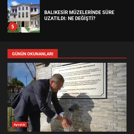
BALIKESİR MÜZELERİNDE SÜRE
UZATILDI: NE DEĞİŞTİ?
5
BURHANİYE SATRANÇ
TURNUVASI KAYITLARI NEYİ
GÜNÜN OKUNANLARI
DEĞİŞTİRİYOR?
6
BURHANİYE BELEDİYESPOR’DA
YENİ YÖNETİM NASIL
ŞEKİLLENDİ?
7
AYVALIK SU MİRASI İÇİN
Ayvalık
HAREKETE GEÇİYOR: GÖZLER
BULUŞMADA