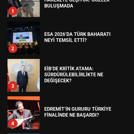
BULUŞMADA
1
ESA 2026’DA TÜRK BAHARATI
NEYİ TEMSİL ETTİ?
2
EİB’DE KRİTİK ATAMA:
SÜRDÜRÜLEBİLİRLİKTE NE
DEĞİŞECEK?
3
EDREMİT’İN GURURU TÜRKİYE
FİNALİNDE NE BAŞARDI?
4