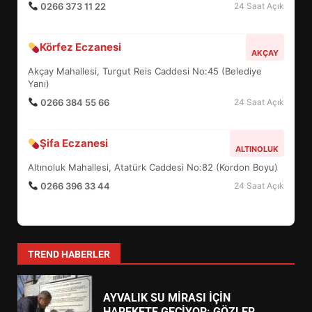
0266 373 11 22
24 Saat Açık
BALIKESİR MÜZELERİNDE SÜRE
Körfez Eczanesi
AKÇAY
UZATILDI: NE DEĞİŞTİ?
Akçay Mahallesi, Turgut Reis Caddesi No:45 (Belediye
5
Yanı)
0266 384 55 66
24 Saat Açık
BURHANİYE SATRANÇ
TURNUVASI KAYITLARI NEYİ
Şifa Eczanesi
ALTINOLUK
DEĞİŞTİRİYOR?
6
Altınoluk Mahallesi, Atatürk Caddesi No:82 (Kordon Boyu)
0266 396 33 44
24 Saat Açık
BURHANİYE BELEDİYESPOR’DA
YENİ YÖNETİM NASIL
ŞEKİLLENDİ?
7
TREND HABERLER
AYVALIK SU MİRASI İÇİN
HAREKETE GEÇİYOR: GÖZLER