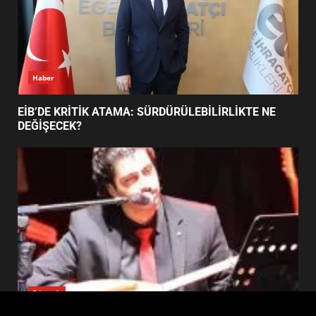
BALIKESİR MÜZELERİNDE SÜRE
UZATILDI: NE DEĞİŞTİ?
5
Haber
BURHANİYE SATRANÇ
TURNUVASI KAYITLARI NEYİ
EİB’DE KRİTİK ATAMA: SÜRDÜRÜLEBİLİRLİKTE NE
DEĞİŞTİRİYOR?
DEĞİŞECEK?
6
BURHANİYE BELEDİYESPOR’DA
YENİ YÖNETİM NASIL
ŞEKİLLENDİ?
7
Edremit