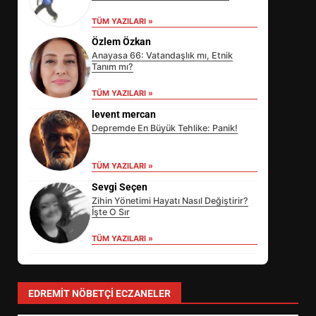
TÜM YAZILARI »
Özlem Özkan
Anayasa 66: Vatandaşlık mı, Etnik
Tanım mı?
TÜM YAZILARI »
levent mercan
Depremde En Büyük Tehlike: Panik!
EİB’DE KRİTİK ATAMA:
TÜM YAZILARI »
SÜRDÜRÜLEBİLİRLİKTE NE
Sevgi Seçen
DEĞİŞECEK?
3
Zihin Yönetimi Hayatı Nasıl Değiştirir?
İşte O Sır
TÜM YAZILARI »
EDREMİT’İN GURURU TÜRKİYE
FİNALİNDE NE BAŞARDI?
4
EDREMIT NÖBETÇI ECZANELER