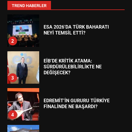
1
TREND HABERLER
ESA 2026’DA TÜRK BAHARATI
NEYİ TEMSİL ETTİ?
2
EİB’DE KRİTİK ATAMA:
SÜRDÜRÜLEBİLİRLİKTE NE
DEĞİŞECEK?
3
EDREMİT’İN GURURU TÜRKİYE
FİNALİNDE NE BAŞARDI?
4