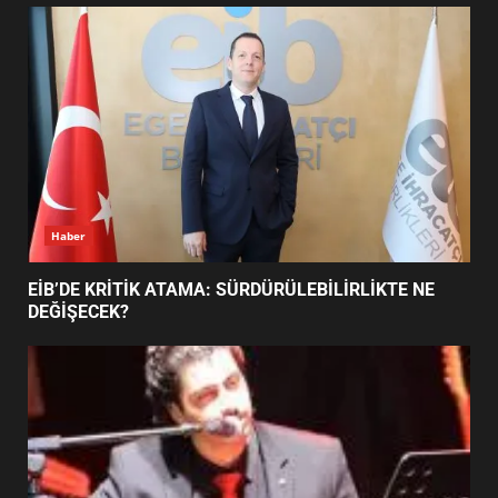
UZATILDI: NE DEĞİŞTİ?
5
BURHANİYE SATRANÇ
TURNUVASI KAYITLARI NEYİ
DEĞİŞTİRİYOR?
6
Haber
BURHANİYE BELEDİYESPOR’DA
YENİ YÖNETİM NASIL
EİB’DE KRİTİK ATAMA: SÜRDÜRÜLEBİLİRLİKTE NE
ŞEKİLLENDİ?
DEĞİŞECEK?
7