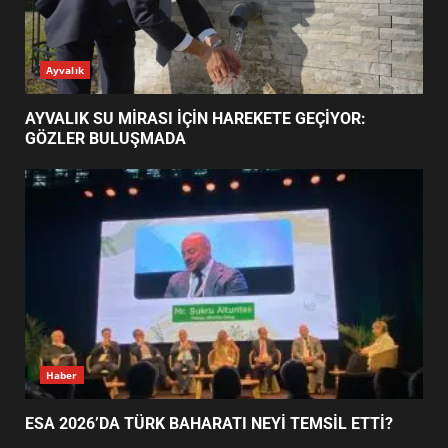
ESA 2026’DA TÜRK BAHARATI
Ayvalık
NEYİ TEMSİL ETTİ?
2
AYVALIK SU MİRASI İÇİN HAREKETE GEÇİYOR:
GÖZLER BULUŞMADA
EİB’DE KRİTİK ATAMA:
SÜRDÜRÜLEBİLİRLİKTE NE
DEĞİŞECEK?
3
EDREMİT’İN GURURU TÜRKİYE
FİNALİNDE NE BAŞARDI?
4
Haber
ESA 2026’DA TÜRK BAHARATI NEYİ TEMSİL ETTİ?
BALIKESİR MÜZELERİNDE SÜRE