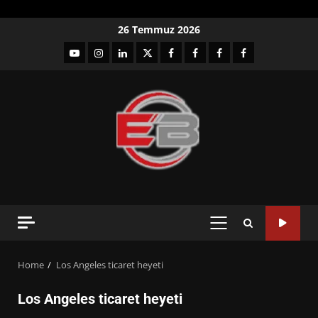
Skip
26 Temmuz 2026
to
YouTube
Instagram
LinkedIn
twitter
facebook-
Facebook-
Facebook-
Facebook-
content
1
2
3
Grup
PRIMARY
MENU
Home
Los Angeles ticaret heyeti
Los Angeles ticaret heyeti