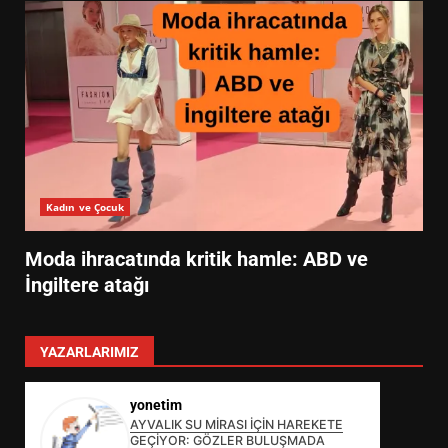
Kadın ve Çocuk
Moda ihracatında kritik hamle: ABD ve
İngiltere atağı
YAZARLARIMIZ
yonetim
AYVALIK SU MİRASI İÇİN HAREKETE
GEÇİYOR: GÖZLER BULUŞMADA