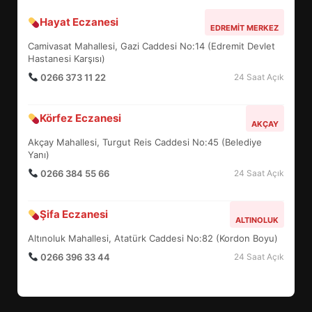
Hayat Eczanesi
BALIKESİR MÜZELERİNDE SÜRE
EDREMIT MERKEZ
UZATILDI: NE DEĞİŞTİ?
Camivasat Mahallesi, Gazi Caddesi No:14 (Edremit Devlet
5
Hastanesi Karşısı)
0266 373 11 22
24 Saat Açık
BURHANİYE SATRANÇ
Körfez Eczanesi
TURNUVASI KAYITLARI NEYİ
AKÇAY
DEĞİŞTİRİYOR?
Akçay Mahallesi, Turgut Reis Caddesi No:45 (Belediye
6
Yanı)
0266 384 55 66
24 Saat Açık
BURHANİYE BELEDİYESPOR’DA
YENİ YÖNETİM NASIL
Şifa Eczanesi
ALTINOLUK
ŞEKİLLENDİ?
7
Altınoluk Mahallesi, Atatürk Caddesi No:82 (Kordon Boyu)
0266 396 33 44
24 Saat Açık
AYVALIK SU MİRASI İÇİN
HAREKETE GEÇİYOR: GÖZLER
BULUŞMADA