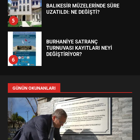
BALIKESİR MÜZELERİNDE SÜRE
UZATILDI: NE DEĞİŞTİ?
5
BURHANİYE SATRANÇ
TURNUVASI KAYITLARI NEYİ
DEĞİŞTİRİYOR?
6
BURHANİYE BELEDİYESPOR’DA
YENİ YÖNETİM NASIL
GÜNÜN OKUNANLARI
ŞEKİLLENDİ?
7
AYVALIK SU MİRASI İÇİN
HAREKETE GEÇİYOR: GÖZLER
BULUŞMADA
1