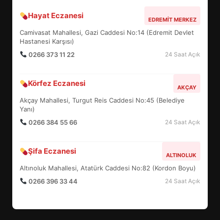
Hayat Eczanesi
BALIKESİR MÜZELERİNDE SÜRE
EDREMIT MERKEZ
UZATILDI: NE DEĞİŞTİ?
Camivasat Mahallesi, Gazi Caddesi No:14 (Edremit Devlet
5
Hastanesi Karşısı)
0266 373 11 22
24 Saat Açık
BURHANİYE SATRANÇ
Körfez Eczanesi
TURNUVASI KAYITLARI NEYİ
AKÇAY
DEĞİŞTİRİYOR?
Akçay Mahallesi, Turgut Reis Caddesi No:45 (Belediye
6
Yanı)
0266 384 55 66
24 Saat Açık
BURHANİYE BELEDİYESPOR’DA
YENİ YÖNETİM NASIL
Şifa Eczanesi
ALTINOLUK
ŞEKİLLENDİ?
7
Altınoluk Mahallesi, Atatürk Caddesi No:82 (Kordon Boyu)
0266 396 33 44
24 Saat Açık
AYVALIK SU MİRASI İÇİN
HAREKETE GEÇİYOR: GÖZLER
BULUŞMADA