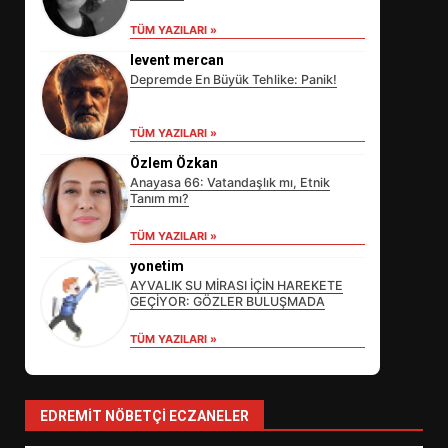
TÜM YAZILARI »
levent mercan
Depremde En Büyük Tehlike: Panik!
TÜM YAZILARI »
Özlem Özkan
Anayasa 66: Vatandaşlık mı, Etnik
Tanım mı?
EİB’DE KRİTİK ATAMA:
TÜM YAZILARI »
SÜRDÜRÜLEBİLİRLİKTE NE
DEĞİŞECEK?
yonetim
3
AYVALIK SU MİRASI İÇİN HAREKETE
GEÇİYOR: GÖZLER BULUŞMADA
TÜM YAZILARI »
EDREMİT’İN GURURU TÜRKİYE
FİNALİNDE NE BAŞARDI?
4
EDREMIT NÖBETÇI ECZANELER