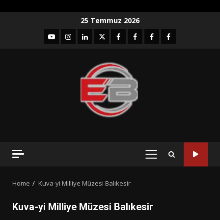
Skip
25 Temmuz 2026
to
YouTube
Instagram
LinkedIn
twitter
facebook-
Facebook-
Facebook-
Facebook-
content
1
2
3
Grup
PRIMARY
MENU
Home
Kuva-yi Milliye Müzesi Balıkesir
Kuva-yi Milliye Müzesi Balıkesir