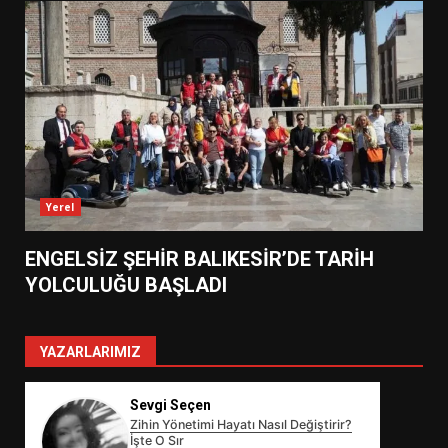
Yerel
ENGELSİZ ŞEHİR BALIKESİR’DE TARİH
YOLCULUĞU BAŞLADI
YAZARLARIMIZ
Sevgi Seçen
Zihin Yönetimi Hayatı Nasıl Değiştirir?
İşte O Sır