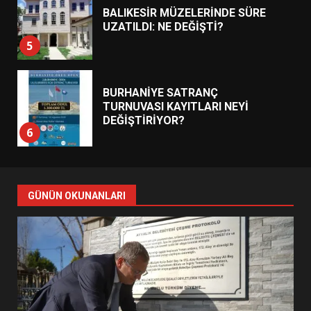
BALIKESİR MÜZELERİNDE SÜRE
UZATILDI: NE DEĞİŞTİ?
5
BURHANİYE SATRANÇ
TURNUVASI KAYITLARI NEYİ
DEĞİŞTİRİYOR?
6
BURHANİYE BELEDİYESPOR’DA
YENİ YÖNETİM NASIL
GÜNÜN OKUNANLARI
ŞEKİLLENDİ?
7
AYVALIK SU MİRASI İÇİN
HAREKETE GEÇİYOR: GÖZLER
BULUŞMADA
1