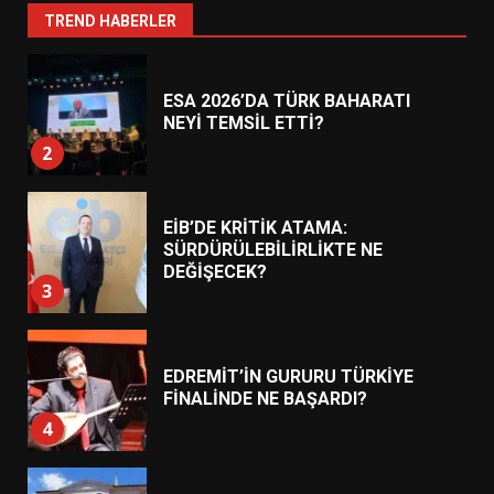
1
TREND HABERLER
ESA 2026’DA TÜRK BAHARATI
NEYİ TEMSİL ETTİ?
2
EİB’DE KRİTİK ATAMA:
SÜRDÜRÜLEBİLİRLİKTE NE
DEĞİŞECEK?
3
EDREMİT’İN GURURU TÜRKİYE
FİNALİNDE NE BAŞARDI?
4