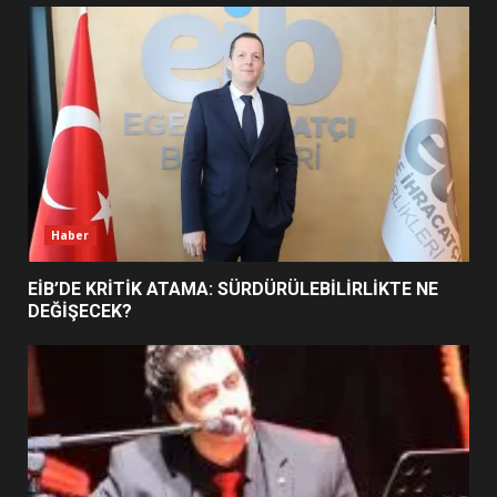
UZATILDI: NE DEĞİŞTİ?
5
BURHANİYE SATRANÇ
TURNUVASI KAYITLARI NEYİ
DEĞİŞTİRİYOR?
6
Haber
BURHANİYE BELEDİYESPOR’DA
YENİ YÖNETİM NASIL
EİB’DE KRİTİK ATAMA: SÜRDÜRÜLEBİLİRLİKTE NE
ŞEKİLLENDİ?
DEĞİŞECEK?
7