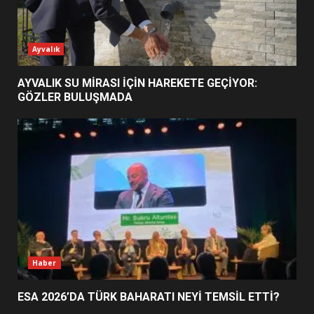
ESA 2026’DA TÜRK BAHARATI
Ayvalık
NEYİ TEMSİL ETTİ?
2
AYVALIK SU MİRASI İÇİN HAREKETE GEÇİYOR:
GÖZLER BULUŞMADA
EİB’DE KRİTİK ATAMA:
SÜRDÜRÜLEBİLİRLİKTE NE
DEĞİŞECEK?
3
EDREMİT’İN GURURU TÜRKİYE
FİNALİNDE NE BAŞARDI?
4
Haber
ESA 2026’DA TÜRK BAHARATI NEYİ TEMSİL ETTİ?
BALIKESİR MÜZELERİNDE SÜRE