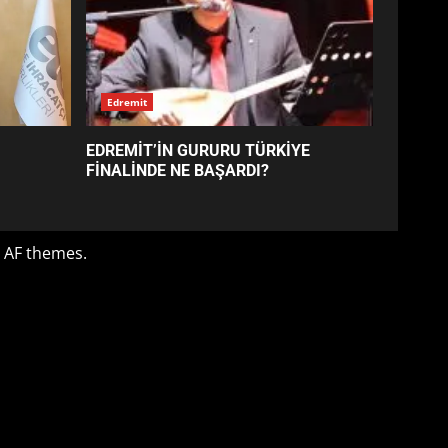
EDREMİT’İN GURURU TÜRKİYE
FİNALİNDE NE BAŞARDI?
4
BALIKESİR MÜZELERİNDE
SÜRE UZATILDI: NE DEĞİŞTİ?
5
BURHANİYE SATRANÇ
TURNUVASI KAYITLARI NEYİ
DEĞİŞTİRİYOR?
6
BURHANİYE