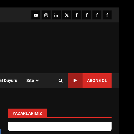
YouTube
Instagram
LinkedIn
twitter
facebook-
Facebook-
Facebook-
Facebook-
1
2
3
Grup
al Duyuru
Site
ABONE OL
YAZARLARIMIZ
Özlem Özkan