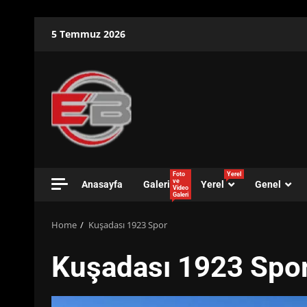
Skip
5 Temmuz 2026
to
content
Foto
Yerel
ve
Anasayfa
Galeri
Yerel
Genel
Video
Galeri
Home
Kuşadası 1923 Spor
Kuşadası 1923 Spo