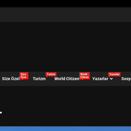
Size
Turizm
World
Yazarlar
Özel
Citizen
Size Özel
Turizm
World Citizen
Yazarlar
Sosy
r