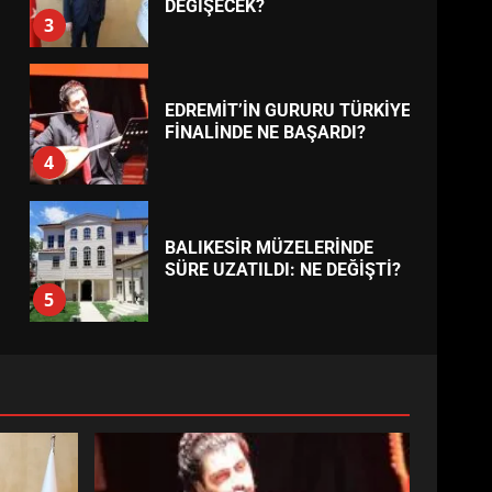
BURHANİYE
BELEDİYESPOR’DA YENİ
YÖNETİM NASIL ŞEKİLLENDİ?
7
TREND HABERLER
AYVALIK SU MİRASI İÇİN
HAREKETE GEÇİYOR: GÖZLER
BULUŞMADA
1
ESA 2026’DA TÜRK BAHARATI
NEYİ TEMSİL ETTİ?
2
EİB’DE KRİTİK ATAMA:
SÜRDÜRÜLEBİLİRLİKTE NE
DEĞİŞECEK?
3