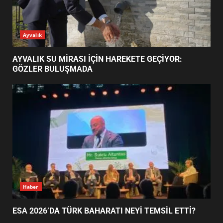
ESA 2026’DA TÜRK BAHARATI
Ayvalık
NEYİ TEMSİL ETTİ?
2
AYVALIK SU MİRASI İÇİN HAREKETE GEÇİYOR:
GÖZLER BULUŞMADA
EİB’DE KRİTİK ATAMA:
SÜRDÜRÜLEBİLİRLİKTE NE
DEĞİŞECEK?
3
EDREMİT’İN GURURU TÜRKİYE
FİNALİNDE NE BAŞARDI?
4
Haber
ESA 2026’DA TÜRK BAHARATI NEYİ TEMSİL ETTİ?
BALIKESİR MÜZELERİNDE SÜRE