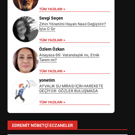
TÜM YAZILARI »
Sevgi Seçen
Zihin Yönetimi Hayatı Nasıl Değiştirir?
İşte O Sır
TÜM YAZILARI »
Özlem Özkan
Anayasa 66: Vatandaşlık mı, Etnik
Tanım mı?
EİB’DE KRİTİK ATAMA:
TÜM YAZILARI »
SÜRDÜRÜLEBİLİRLİKTE NE
DEĞİŞECEK?
yonetim
3
AYVALIK SU MİRASI İÇİN HAREKETE
GEÇİYOR: GÖZLER BULUŞMADA
TÜM YAZILARI »
EDREMİT’İN GURURU TÜRKİYE
FİNALİNDE NE BAŞARDI?
4
EDREMIT NÖBETÇI ECZANELER