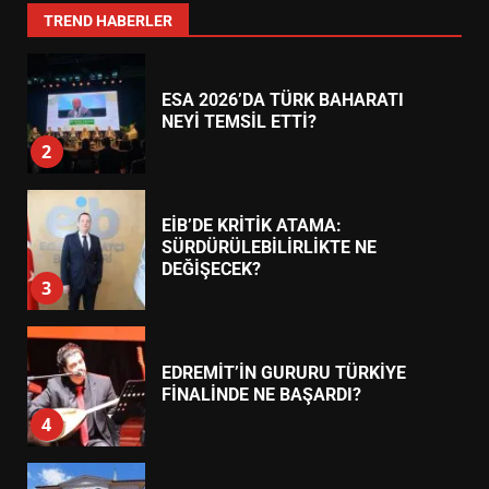
1
TREND HABERLER
ESA 2026’DA TÜRK BAHARATI
NEYİ TEMSİL ETTİ?
2
EİB’DE KRİTİK ATAMA:
SÜRDÜRÜLEBİLİRLİKTE NE
DEĞİŞECEK?
3
EDREMİT’İN GURURU TÜRKİYE
FİNALİNDE NE BAŞARDI?
4