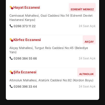
Hayat Eczanesi
BALIKESİR MÜZELERİNDE SÜRE
EDREMIT MERKEZ
UZATILDI: NE DEĞİŞTİ?
Camivasat Mahallesi, Gazi Caddesi No:14 (Edremit Devlet
5
Hastanesi Karşısı)
0266 373 11 22
24 Saat Açık
BURHANİYE SATRANÇ
Körfez Eczanesi
TURNUVASI KAYITLARI NEYİ
AKÇAY
DEĞİŞTİRİYOR?
Akçay Mahallesi, Turgut Reis Caddesi No:45 (Belediye
6
Yanı)
0266 384 55 66
24 Saat Açık
BURHANİYE BELEDİYESPOR’DA
YENİ YÖNETİM NASIL
Şifa Eczanesi
ALTINOLUK
ŞEKİLLENDİ?
7
Altınoluk Mahallesi, Atatürk Caddesi No:82 (Kordon Boyu)
0266 396 33 44
24 Saat Açık
AYVALIK SU MİRASI İÇİN
HAREKETE GEÇİYOR: GÖZLER
BULUŞMADA