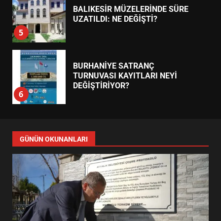
BALIKESİR MÜZELERİNDE SÜRE
UZATILDI: NE DEĞİŞTİ?
5
BURHANİYE SATRANÇ
TURNUVASI KAYITLARI NEYİ
DEĞİŞTİRİYOR?
6
BURHANİYE BELEDİYESPOR’DA
YENİ YÖNETİM NASIL
GÜNÜN OKUNANLARI
ŞEKİLLENDİ?
7
AYVALIK SU MİRASI İÇİN
HAREKETE GEÇİYOR: GÖZLER
BULUŞMADA
1