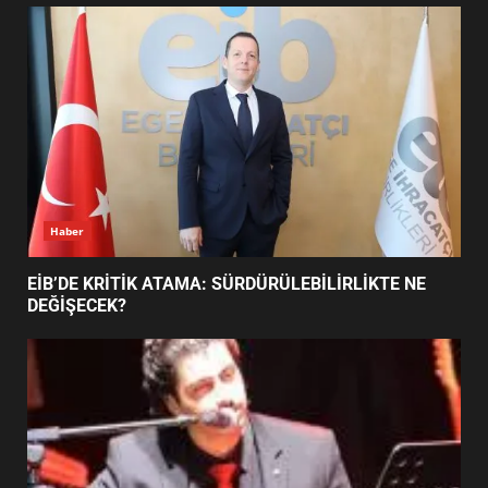
UZATILDI: NE DEĞİŞTİ?
5
BURHANİYE SATRANÇ
TURNUVASI KAYITLARI NEYİ
DEĞİŞTİRİYOR?
6
Haber
BURHANİYE BELEDİYESPOR’DA
YENİ YÖNETİM NASIL
EİB’DE KRİTİK ATAMA: SÜRDÜRÜLEBİLİRLİKTE NE
ŞEKİLLENDİ?
DEĞİŞECEK?
7