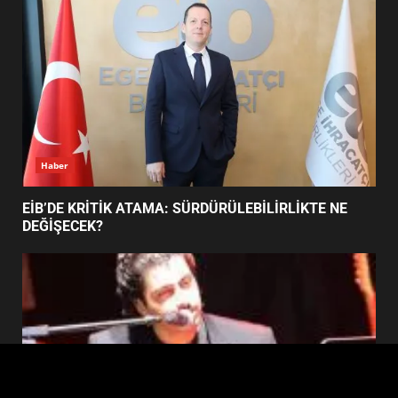
4
BALIKESİR MÜZELERİNDE SÜRE
UZATILDI: NE DEĞİŞTİ?
5
Haber
BURHANİYE SATRANÇ
TURNUVASI KAYITLARI NEYİ
EİB’DE KRİTİK ATAMA: SÜRDÜRÜLEBİLİRLİKTE NE
DEĞİŞTİRİYOR?
DEĞİŞECEK?
6
BURHANİYE BELEDİYESPOR’DA
YENİ YÖNETİM NASIL
ŞEKİLLENDİ?
7