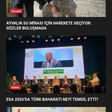
AYVALIK SU MİRASI İÇİN
Ayvalık
HAREKETE GEÇİYOR: GÖZLER
BULUŞMADA
1
AYVALIK SU MİRASI İÇİN HAREKETE GEÇİYOR:
GÖZLER BULUŞMADA
ESA 2026’DA TÜRK BAHARATI
NEYİ TEMSİL ETTİ?
2
EİB’DE KRİTİK ATAMA:
SÜRDÜRÜLEBİLİRLİKTE NE
DEĞİŞECEK?
3
Haber
ESA 2026’DA TÜRK BAHARATI NEYİ TEMSİL ETTİ?
EDREMİT’İN GURURU TÜRKİYE
FİNALİNDE NE BAŞARDI?