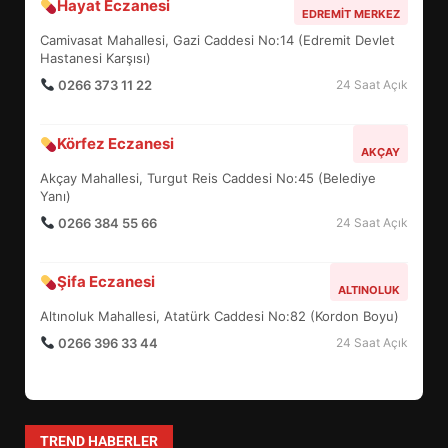
Hayat Eczanesi
EDREMİT’İN GURURU TÜRKİYE
EDREMIT MERKEZ
FİNALİNDE NE BAŞARDI?
Camivasat Mahallesi, Gazi Caddesi No:14 (Edremit Devlet
4
Hastanesi Karşısı)
0266 373 11 22
24 Saat Açık
BALIKESİR MÜZELERİNDE SÜRE
Körfez Eczanesi
AKÇAY
UZATILDI: NE DEĞİŞTİ?
Akçay Mahallesi, Turgut Reis Caddesi No:45 (Belediye
5
Yanı)
0266 384 55 66
24 Saat Açık
BURHANİYE SATRANÇ
TURNUVASI KAYITLARI NEYİ
Şifa Eczanesi
ALTINOLUK
DEĞİŞTİRİYOR?
6
Altınoluk Mahallesi, Atatürk Caddesi No:82 (Kordon Boyu)
0266 396 33 44
24 Saat Açık
BURHANİYE BELEDİYESPOR’DA
YENİ YÖNETİM NASIL
ŞEKİLLENDİ?
7
TREND HABERLER