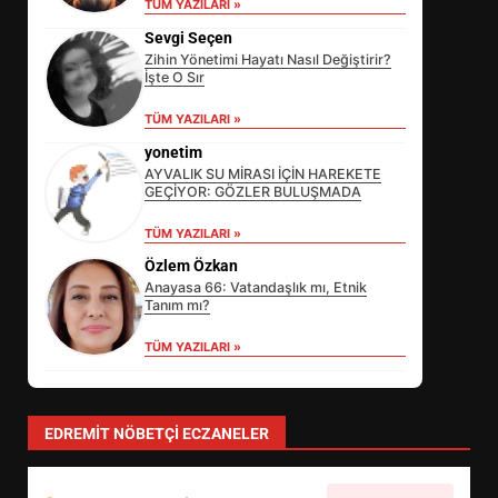
TÜM YAZILARI »
Sevgi Seçen
Zihin Yönetimi Hayatı Nasıl Değiştirir?
İşte O Sır
TÜM YAZILARI »
yonetim
AYVALIK SU MİRASI İÇİN HAREKETE
GEÇİYOR: GÖZLER BULUŞMADA
TÜM YAZILARI »
Özlem Özkan
Anayasa 66: Vatandaşlık mı, Etnik
Tanım mı?
TÜM YAZILARI »
EİB’DE KRİTİK ATAMA:
SÜRDÜRÜLEBİLİRLİKTE NE
DEĞİŞECEK?
3
EDREMIT NÖBETÇI ECZANELER