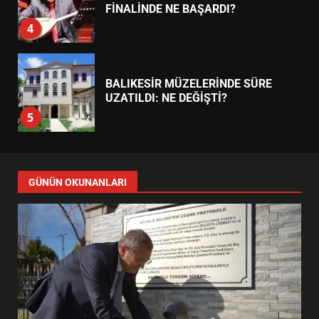
FİNALİNDE NE BAŞARDI?
4
BALIKESİR MÜZELERİNDE SÜRE
UZATILDI: NE DEĞİŞTİ?
5
BURHANİYE SATRANÇ
TURNUVASI KAYITLARI NEYİ
GÜNÜN OKUNANLARI
DEĞİŞTİRİYOR?
6
BURHANİYE BELEDİYESPOR’DA
YENİ YÖNETİM NASIL
ŞEKİLLENDİ?
7