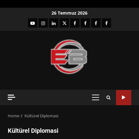
Skip
26 Temmuz 2026
to
YouTube
Instagram
LinkedIn
twitter
facebook-
Facebook-
Facebook-
Facebook-
content
1
2
3
Grup
PRIMARY
MENU
Home
Kültürel Diplomasi
Kültürel Diplomasi