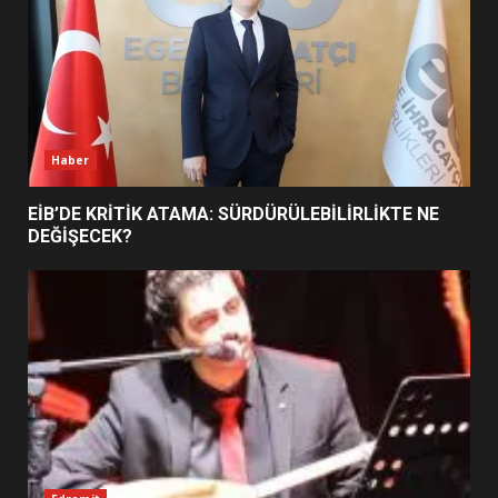
BURHANİYE SATRANÇ
TURNUVASI KAYITLARI NEYİ
DEĞİŞTİRİYOR?
6
Haber
BURHANİYE BELEDİYESPOR’DA
YENİ YÖNETİM NASIL
EİB’DE KRİTİK ATAMA: SÜRDÜRÜLEBİLİRLİKTE NE
ŞEKİLLENDİ?
DEĞİŞECEK?
7