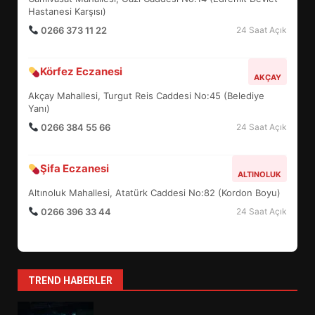
5
Hastanesi Karşısı)
0266 373 11 22
24 Saat Açık
BURHANİYE SATRANÇ
Körfez Eczanesi
TURNUVASI KAYITLARI NEYİ
AKÇAY
DEĞİŞTİRİYOR?
Akçay Mahallesi, Turgut Reis Caddesi No:45 (Belediye
6
Yanı)
0266 384 55 66
24 Saat Açık
BURHANİYE BELEDİYESPOR’DA
YENİ YÖNETİM NASIL
Şifa Eczanesi
ALTINOLUK
ŞEKİLLENDİ?
7
Altınoluk Mahallesi, Atatürk Caddesi No:82 (Kordon Boyu)
0266 396 33 44
24 Saat Açık
AYVALIK SU MİRASI İÇİN
HAREKETE GEÇİYOR: GÖZLER
BULUŞMADA
1
TREND HABERLER