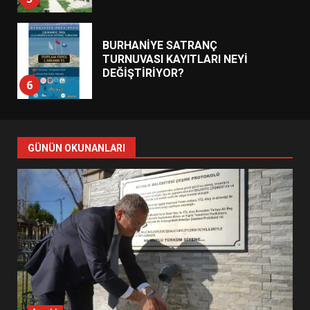
BURHANİYE SATRANÇ
TURNUVASI KAYITLARI NEYİ
DEĞİŞTİRİYOR?
6
BURHANİYE BELEDİYESPOR’DA
YENİ YÖNETİM NASIL
GÜNÜN OKUNANLARI
ŞEKİLLENDİ?
7
AYVALIK SU MİRASI İÇİN
HAREKETE GEÇİYOR: GÖZLER
BULUŞMADA
1