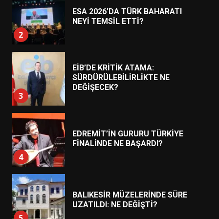
ESA 2026’DA TÜRK BAHARATI
NEYİ TEMSİL ETTİ?
2
EİB’DE KRİTİK ATAMA:
SÜRDÜRÜLEBİLİRLİKTE NE
DEĞİŞECEK?
3
EDREMİT’İN GURURU TÜRKİYE
FİNALİNDE NE BAŞARDI?
4
BALIKESİR MÜZELERİNDE SÜRE
UZATILDI: NE DEĞİŞTİ?
5