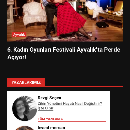
Ayvalık
6. Kadın Oyunları Festivali Ayvalık’ta Perde
Açıyor!
YAZARLARIMIZ
Sevgi Seçen
Zihin Yönetimi Hayatı Nasıl Değiştirir?
İşte O Sır
TÜM YAZILARI »
levent mercan