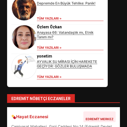
Depremde En Büyük Tehlike: Panik!
TÜM YAZILARI »
Özlem Özkan
Anayasa 66: Vatandaşlık mı, Etnik
Tanım mı?
EİB’DE KRİTİK ATAMA:
TÜM YAZILARI »
SÜRDÜRÜLEBİLİRLİKTE NE
DEĞİŞECEK?
yonetim
3
AYVALIK SU MİRASI İÇİN HAREKETE
GEÇİYOR: GÖZLER BULUŞMADA
TÜM YAZILARI »
EDREMİT’İN GURURU TÜRKİYE
FİNALİNDE NE BAŞARDI?
4
EDREMIT NÖBETÇI ECZANELER
Hayat Eczanesi
BALIKESİR MÜZELERİNDE SÜRE
EDREMIT MERKEZ
UZATILDI: NE DEĞİŞTİ?
Camivasat Mahallesi, Gazi Caddesi No:14 (Edremit Devlet