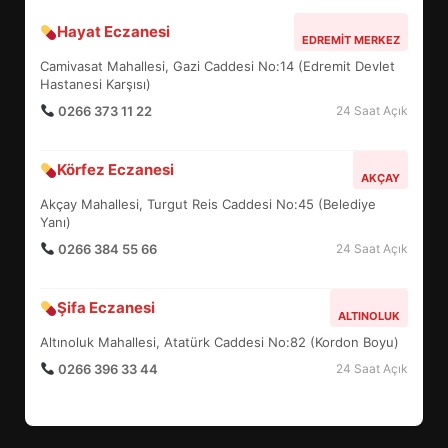
Hayat Eczanesi
BALIKESİR MÜZELERİNDE SÜRE
EDREMIT MERKEZ
UZATILDI: NE DEĞİŞTİ?
Camivasat Mahallesi, Gazi Caddesi No:14 (Edremit Devlet
5
Hastanesi Karşısı)
0266 373 11 22
24 Saat Açık
BURHANİYE SATRANÇ
Körfez Eczanesi
TURNUVASI KAYITLARI NEYİ
AKÇAY
DEĞİŞTİRİYOR?
Akçay Mahallesi, Turgut Reis Caddesi No:45 (Belediye
6
Yanı)
0266 384 55 66
24 Saat Açık
BURHANİYE BELEDİYESPOR’DA
YENİ YÖNETİM NASIL
Şifa Eczanesi
ALTINOLUK
ŞEKİLLENDİ?
7
Altınoluk Mahallesi, Atatürk Caddesi No:82 (Kordon Boyu)
0266 396 33 44
24 Saat Açık
AYVALIK SU MİRASI İÇİN
HAREKETE GEÇİYOR: GÖZLER
BULUŞMADA