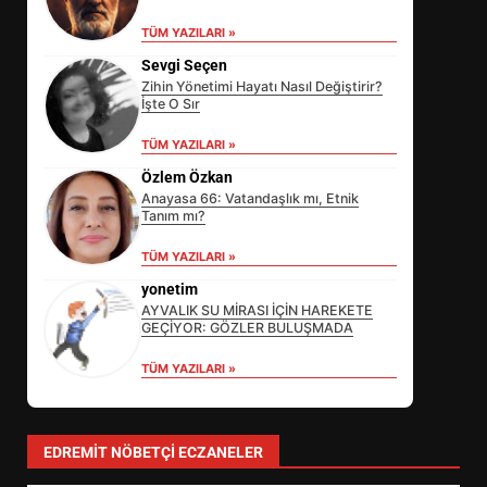
TÜM YAZILARI »
Sevgi Seçen
Zihin Yönetimi Hayatı Nasıl Değiştirir?
İşte O Sır
TÜM YAZILARI »
Özlem Özkan
Anayasa 66: Vatandaşlık mı, Etnik
Tanım mı?
EİB’DE KRİTİK ATAMA:
TÜM YAZILARI »
SÜRDÜRÜLEBİLİRLİKTE NE
DEĞİŞECEK?
yonetim
3
AYVALIK SU MİRASI İÇİN HAREKETE
GEÇİYOR: GÖZLER BULUŞMADA
TÜM YAZILARI »
EDREMİT’İN GURURU TÜRKİYE
FİNALİNDE NE BAŞARDI?
4
EDREMIT NÖBETÇI ECZANELER