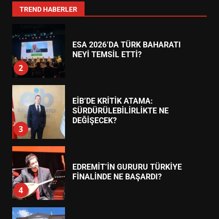
1
TREND HABERLER
ESA 2026’DA TÜRK BAHARATI
NEYİ TEMSİL ETTİ?
2
EİB’DE KRİTİK ATAMA:
SÜRDÜRÜLEBİLİRLİKTE NE
DEĞİŞECEK?
3
EDREMİT’İN GURURU TÜRKİYE
FİNALİNDE NE BAŞARDI?
4