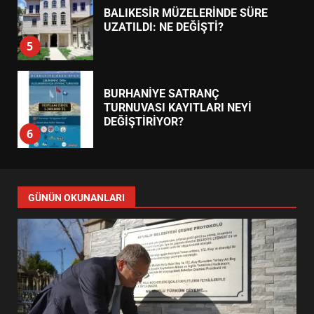
BALIKESİR MÜZELERİNDE SÜRE
UZATILDI: NE DEĞİŞTİ?
5
BURHANİYE SATRANÇ
TURNUVASI KAYITLARI NEYİ
DEĞİŞTİRİYOR?
6
BURHANİYE BELEDİYESPOR’DA
YENİ YÖNETİM NASIL
GÜNÜN OKUNANLARI
ŞEKİLLENDİ?
7
AYVALIK SU MİRASI İÇİN
HAREKETE GEÇİYOR: GÖZLER
BULUŞMADA
1