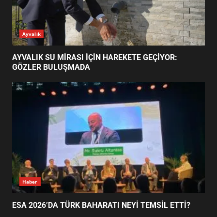
ESA 2026’DA TÜRK BAHARATI
Ayvalık
NEYİ TEMSİL ETTİ?
2
AYVALIK SU MİRASI İÇİN HAREKETE GEÇİYOR:
GÖZLER BULUŞMADA
EİB’DE KRİTİK ATAMA:
SÜRDÜRÜLEBİLİRLİKTE NE
DEĞİŞECEK?
3
EDREMİT’İN GURURU TÜRKİYE
FİNALİNDE NE BAŞARDI?
4
Haber
ESA 2026’DA TÜRK BAHARATI NEYİ TEMSİL ETTİ?
BALIKESİR MÜZELERİNDE SÜRE