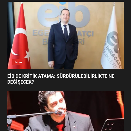
UZATILDI: NE DEĞİŞTİ?
5
BURHANİYE SATRANÇ
TURNUVASI KAYITLARI NEYİ
DEĞİŞTİRİYOR?
6
Haber
BURHANİYE BELEDİYESPOR’DA
YENİ YÖNETİM NASIL
EİB’DE KRİTİK ATAMA: SÜRDÜRÜLEBİLİRLİKTE NE
ŞEKİLLENDİ?
DEĞİŞECEK?
7