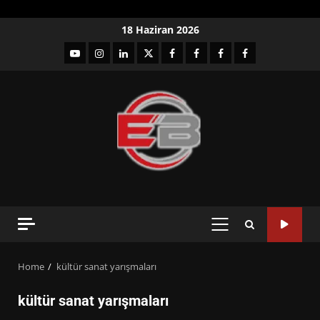
Skip
18 Haziran 2026
to
YouTube
Instagram
LinkedIn
twitter
facebook-
Facebook-
Facebook-
Facebook-
content
1
2
3
Grup
PRIMARY
MENU
Home
kültür sanat yarışmaları
kültür sanat yarışmaları