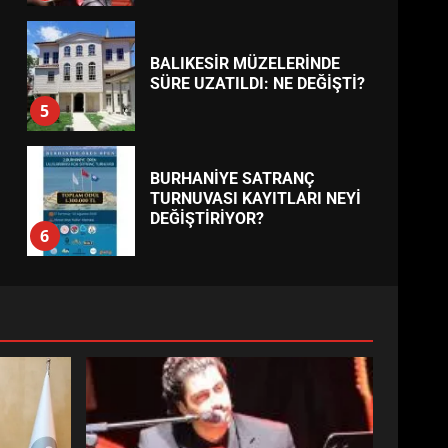
BALIKESİR MÜZELERİNDE
SÜRE UZATILDI: NE DEĞİŞTİ?
5
BURHANİYE SATRANÇ
TURNUVASI KAYITLARI NEYİ
DEĞİŞTİRİYOR?
6
BURHANİYE
BELEDİYESPOR’DA YENİ
YÖNETİM NASIL ŞEKİLLENDİ?
7
AYVALIK SU MİRASI İÇİN