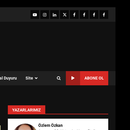
YouTube
Instagram
LinkedIn
twitter
facebook-
Facebook-
Facebook-
Facebook-
1
2
3
Grup
al Duyuru
Site
ABONE OL
YAZARLARIMIZ
Özlem Özkan