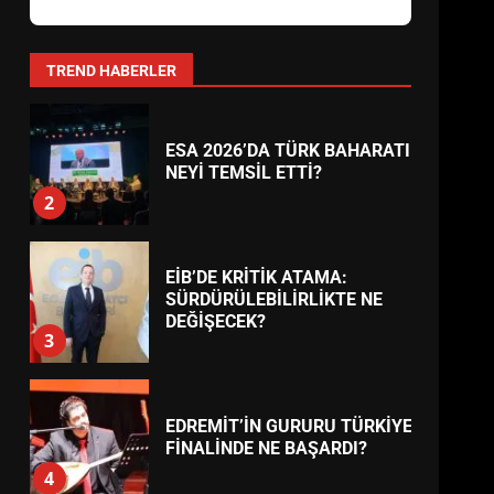
AYVALIK SU MİRASI İÇİN
HAREKETE GEÇİYOR: GÖZLER
BULUŞMADA
1
TREND HABERLER
ESA 2026’DA TÜRK BAHARATI
NEYİ TEMSİL ETTİ?
2
EİB’DE KRİTİK ATAMA:
SÜRDÜRÜLEBİLİRLİKTE NE
DEĞİŞECEK?
3
EDREMİT’İN GURURU TÜRKİYE
FİNALİNDE NE BAŞARDI?
4