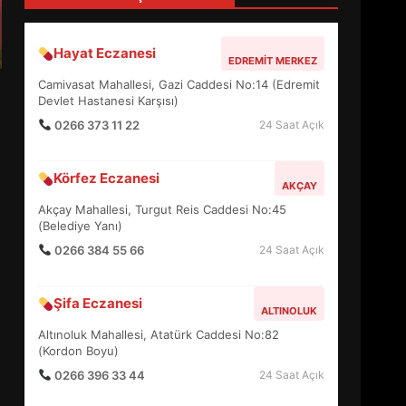
4
Hayat Eczanesi
EDREMIT MERKEZ
BALIKESİR MÜZELERİNDE
Camivasat Mahallesi, Gazi Caddesi No:14 (Edremit
SÜRE UZATILDI: NE DEĞİŞTİ?
Devlet Hastanesi Karşısı)
5
0266 373 11 22
24 Saat Açık
Körfez Eczanesi
BURHANİYE SATRANÇ
AKÇAY
TURNUVASI KAYITLARI NEYİ
Akçay Mahallesi, Turgut Reis Caddesi No:45
DEĞİŞTİRİYOR?
(Belediye Yanı)
6
0266 384 55 66
24 Saat Açık
BURHANİYE
Şifa Eczanesi
BELEDİYESPOR’DA YENİ
ALTINOLUK
YÖNETİM NASIL ŞEKİLLENDİ?
Altınoluk Mahallesi, Atatürk Caddesi No:82
7
(Kordon Boyu)
0266 396 33 44
24 Saat Açık