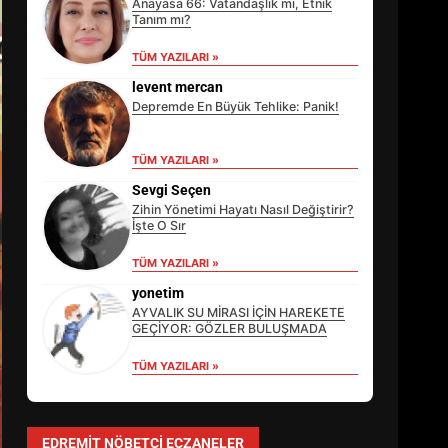
Anayasa 66: Vatandaşlık mı, Etnik
Tanım mı?
TÜM YAZILARI »
levent mercan
Depremde En Büyük Tehlike: Panik!
TÜM YAZILARI »
Sevgi Seçen
Zihin Yönetimi Hayatı Nasıl Değiştirir?
İşte O Sır
TÜM YAZILARI »
EİB’DE KRİTİK ATAMA:
SÜRDÜRÜLEBİLİRLİKTE NE
yonetim
DEĞİŞECEK?
AYVALIK SU MİRASI İÇİN HAREKETE
3
GEÇİYOR: GÖZLER BULUŞMADA
TÜM YAZILARI »
EDREMİT’İN GURURU TÜRKİYE
FİNALİNDE NE BAŞARDI?
EDREMIT NÖBETÇI ECZANELER