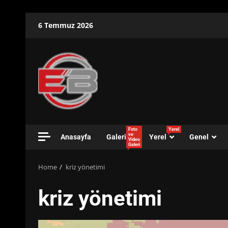
Skip
6 Temmuz 2026
to
content
Foto
Yerel
ve
Anasayfa
Galeri
Yerel
Genel
Video
Galeri
Home
kriz yönetimi
kriz yönetimi