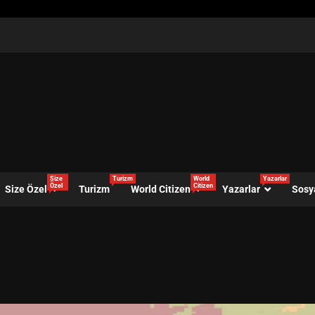
Size
Turizm
World
Yazarlar
Özel
Citizen
Size Özel
Turizm
World Citizen
Yazarlar
Sosy