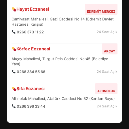
Hayat Eczanesi
EDREMİT’İN GURURU TÜRKİYE
EDREMIT MERKEZ
FİNALİNDE NE BAŞARDI?
Camivasat Mahallesi, Gazi Caddesi No:14 (Edremit Devlet
4
Hastanesi Karşısı)
0266 373 11 22
24 Saat Açık
BALIKESİR MÜZELERİNDE SÜRE
Körfez Eczanesi
AKÇAY
UZATILDI: NE DEĞİŞTİ?
Akçay Mahallesi, Turgut Reis Caddesi No:45 (Belediye
5
Yanı)
0266 384 55 66
24 Saat Açık
BURHANİYE SATRANÇ
TURNUVASI KAYITLARI NEYİ
Şifa Eczanesi
ALTINOLUK
DEĞİŞTİRİYOR?
6
Altınoluk Mahallesi, Atatürk Caddesi No:82 (Kordon Boyu)
0266 396 33 44
24 Saat Açık
BURHANİYE BELEDİYESPOR’DA
YENİ YÖNETİM NASIL
ŞEKİLLENDİ?