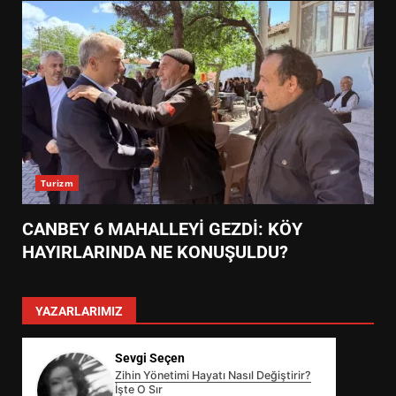
Turizm
CANBEY 6 MAHALLEYİ GEZDİ: KÖY
HAYIRLARINDA NE KONUŞULDU?
YAZARLARIMIZ
Sevgi Seçen
Zihin Yönetimi Hayatı Nasıl Değiştirir?
İşte O Sır