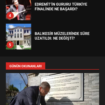
EDREMİT’İN GURURU TÜRKİYE
FİNALİNDE NE BAŞARDI?
4
BALIKESİR MÜZELERİNDE SÜRE
UZATILDI: NE DEĞİŞTİ?
5
BURHANİYE SATRANÇ
TURNUVASI KAYITLARI NEYİ
GÜNÜN OKUNANLARI
DEĞİŞTİRİYOR?
6
BURHANİYE BELEDİYESPOR’DA
YENİ YÖNETİM NASIL
ŞEKİLLENDİ?
7