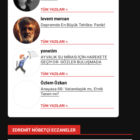
TÜM YAZILARI »
levent mercan
Depremde En Büyük Tehlike: Panik!
TÜM YAZILARI »
yonetim
AYVALIK SU MİRASI İÇİN HAREKETE
GEÇİYOR: GÖZLER BULUŞMADA
TÜM YAZILARI »
Özlem Özkan
Anayasa 66: Vatandaşlık mı, Etnik
Tanım mı?
TÜM YAZILARI »
EİB’DE KRİTİK ATAMA:
SÜRDÜRÜLEBİLİRLİKTE NE
DEĞİŞECEK?
3
EDREMIT NÖBETÇI ECZANELER