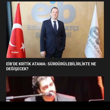
FİNALİNDE NE BAŞARDI?
4
BALIKESİR MÜZELERİNDE SÜRE
UZATILDI: NE DEĞİŞTİ?
5
Haber
BURHANİYE SATRANÇ
TURNUVASI KAYITLARI NEYİ
EİB’DE KRİTİK ATAMA: SÜRDÜRÜLEBİLİRLİKTE NE
DEĞİŞTİRİYOR?
DEĞİŞECEK?
6
BURHANİYE BELEDİYESPOR’DA
YENİ YÖNETİM NASIL
ŞEKİLLENDİ?
7