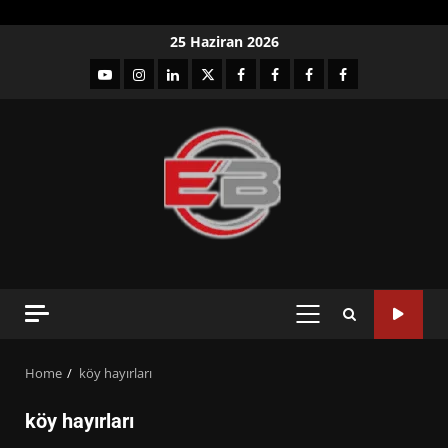
Skip
25 Haziran 2026
to
YouTube
Instagram
LinkedIn
twitter
facebook-
Facebook-
Facebook-
Facebook-
content
1
2
3
Grup
PRIMARY
MENU
Home
köy hayırları
köy hayırları