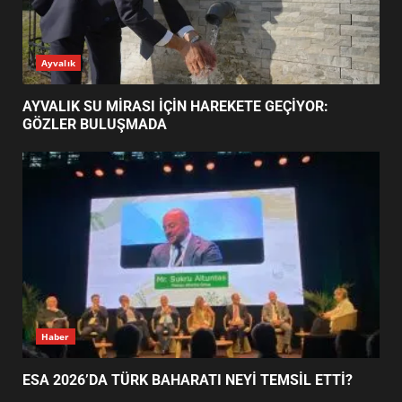
AYVALIK SU MİRASI İÇİN
Ayvalık
HAREKETE GEÇİYOR: GÖZLER
BULUŞMADA
1
AYVALIK SU MİRASI İÇİN HAREKETE GEÇİYOR:
GÖZLER BULUŞMADA
ESA 2026’DA TÜRK BAHARATI
NEYİ TEMSİL ETTİ?
2
EİB’DE KRİTİK ATAMA:
SÜRDÜRÜLEBİLİRLİKTE NE
DEĞİŞECEK?
3
Haber
ESA 2026’DA TÜRK BAHARATI NEYİ TEMSİL ETTİ?
EDREMİT’İN GURURU TÜRKİYE