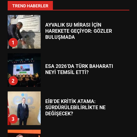
7
TREND HABERLER
AYVALIK SU MİRASI İÇİN
HAREKETE GEÇİYOR: GÖZLER
BULUŞMADA
1
ESA 2026’DA TÜRK BAHARATI
NEYİ TEMSİL ETTİ?
2
EİB’DE KRİTİK ATAMA:
SÜRDÜRÜLEBİLİRLİKTE NE
DEĞİŞECEK?
3