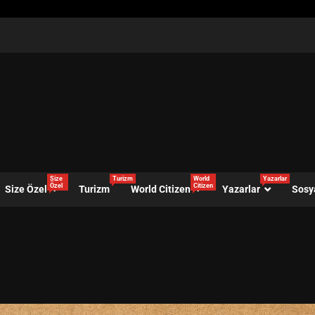
Size
Turizm
World
Yazarlar
Özel
Citizen
Size Özel
Turizm
World Citizen
Yazarlar
Sosy