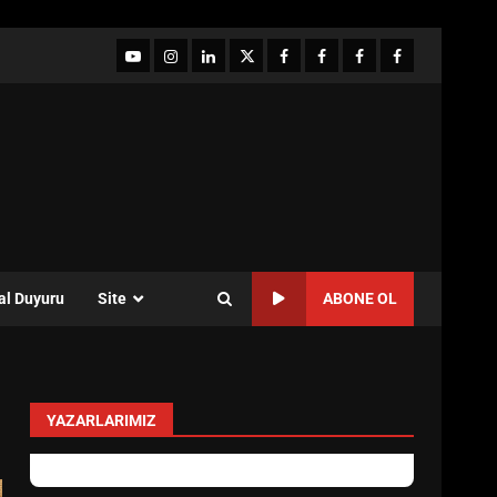
YouTube
Instagram
LinkedIn
twitter
facebook-
Facebook-
Facebook-
Facebook-
1
2
3
Grup
al Duyuru
Site
ABONE OL
YAZARLARIMIZ
Özlem Özkan