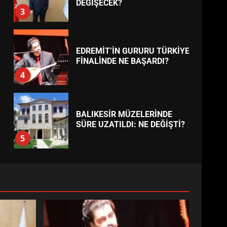
BURHANİYE
BELEDİYESPOR’DA YENİ
YÖNETİM NASIL ŞEKİLLENDİ?
7
TREND HABERLER
AYVALIK SU MİRASI İÇİN
HAREKETE GEÇİYOR: GÖZLER
BULUŞMADA
1
ESA 2026’DA TÜRK BAHARATI
NEYİ TEMSİL ETTİ?
2
EİB’DE KRİTİK ATAMA:
SÜRDÜRÜLEBİLİRLİKTE NE
DEĞİŞECEK?
3