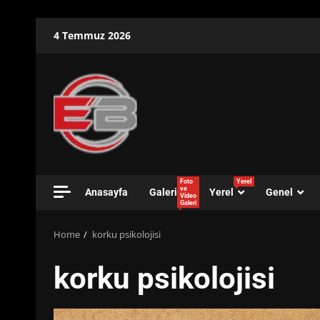
Skip
4 Temmuz 2026
to
content
Foto
Yerel
ve
Anasayfa
Galeri
Yerel
Genel
Video
Galeri
Home
korku psikolojisi
korku psikolojisi