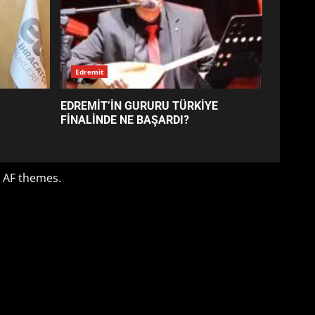
EDREMİT’İN GURURU TÜRKİYE
FİNALİNDE NE BAŞARDI?
4
BALIKESİR MÜZELERİNDE
SÜRE UZATILDI: NE DEĞİŞTİ?
5
BURHANİYE SATRANÇ
TURNUVASI KAYITLARI NEYİ
DEĞİŞTİRİYOR?
6
BURHANİYE