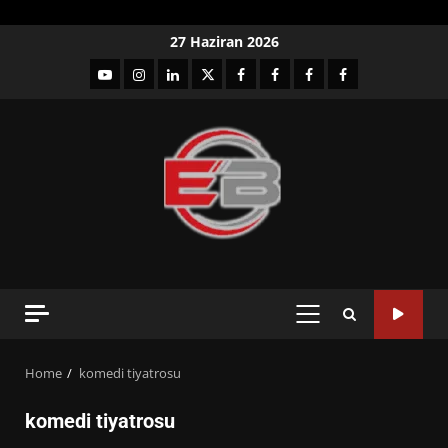
Skip
27 Haziran 2026
to
YouTube
Instagram
LinkedIn
twitter
facebook-
Facebook-
Facebook-
Facebook-
content
1
2
3
Grup
PRIMARY
MENU
Home
komedi tiyatrosu
komedi tiyatrosu