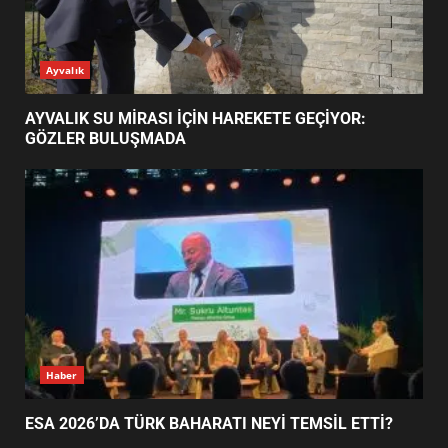
ESA 2026’DA TÜRK BAHARATI
Ayvalık
NEYİ TEMSİL ETTİ?
2
AYVALIK SU MİRASI İÇİN HAREKETE GEÇİYOR:
GÖZLER BULUŞMADA
EİB’DE KRİTİK ATAMA:
SÜRDÜRÜLEBİLİRLİKTE NE
DEĞİŞECEK?
3
EDREMİT’İN GURURU TÜRKİYE
FİNALİNDE NE BAŞARDI?
4
Haber
ESA 2026’DA TÜRK BAHARATI NEYİ TEMSİL ETTİ?
BALIKESİR MÜZELERİNDE SÜRE