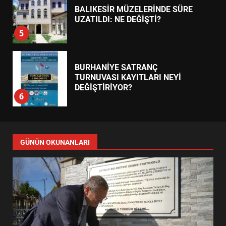
BALIKESİR MÜZELERİNDE SÜRE
UZATILDI: NE DEĞİŞTİ?
5
BURHANİYE SATRANÇ
TURNUVASI KAYITLARI NEYİ
DEĞİŞTİRİYOR?
6
BURHANİYE BELEDİYESPOR’DA
YENİ YÖNETİM NASIL
GÜNÜN OKUNANLARI
ŞEKİLLENDİ?
7
AYVALIK SU MİRASI İÇİN
HAREKETE GEÇİYOR: GÖZLER
BULUŞMADA
1