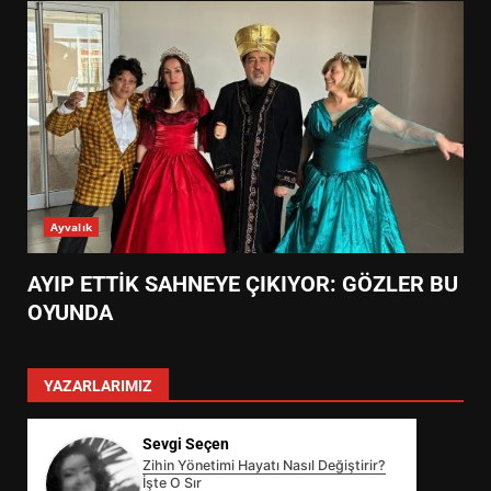
Ayvalık
AYIP ETTİK SAHNEYE ÇIKIYOR: GÖZLER BU
OYUNDA
YAZARLARIMIZ
Sevgi Seçen
Zihin Yönetimi Hayatı Nasıl Değiştirir?
İşte O Sır