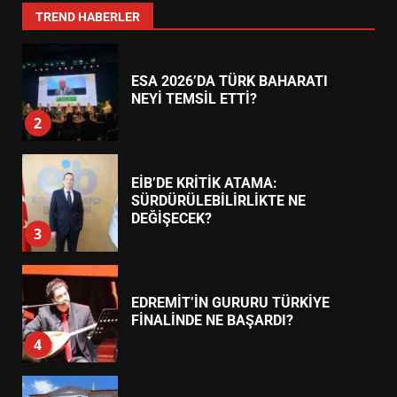
1
TREND HABERLER
ESA 2026’DA TÜRK BAHARATI
NEYİ TEMSİL ETTİ?
2
EİB’DE KRİTİK ATAMA:
SÜRDÜRÜLEBİLİRLİKTE NE
DEĞİŞECEK?
3
EDREMİT’İN GURURU TÜRKİYE
FİNALİNDE NE BAŞARDI?
4