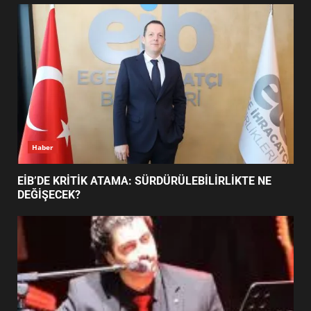
UZATILDI: NE DEĞİŞTİ?
5
BURHANİYE SATRANÇ
TURNUVASI KAYITLARI NEYİ
DEĞİŞTİRİYOR?
6
Haber
BURHANİYE BELEDİYESPOR’DA
YENİ YÖNETİM NASIL
EİB’DE KRİTİK ATAMA: SÜRDÜRÜLEBİLİRLİKTE NE
ŞEKİLLENDİ?
DEĞİŞECEK?
7