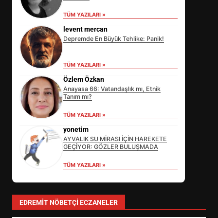
TÜM YAZILARI »
levent mercan
Depremde En Büyük Tehlike: Panik!
TÜM YAZILARI »
Özlem Özkan
Anayasa 66: Vatandaşlık mı, Etnik
Tanım mı?
EİB’DE KRİTİK ATAMA:
TÜM YAZILARI »
SÜRDÜRÜLEBİLİRLİKTE NE
DEĞİŞECEK?
yonetim
3
AYVALIK SU MİRASI İÇİN HAREKETE
GEÇİYOR: GÖZLER BULUŞMADA
TÜM YAZILARI »
EDREMİT’İN GURURU TÜRKİYE
FİNALİNDE NE BAŞARDI?
4
EDREMIT NÖBETÇI ECZANELER