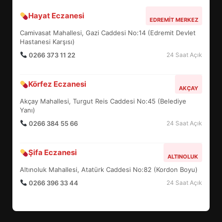
Hayat Eczanesi
BALIKESİR MÜZELERİNDE SÜRE
EDREMIT MERKEZ
UZATILDI: NE DEĞİŞTİ?
Camivasat Mahallesi, Gazi Caddesi No:14 (Edremit Devlet
5
Hastanesi Karşısı)
0266 373 11 22
24 Saat Açık
BURHANİYE SATRANÇ
Körfez Eczanesi
TURNUVASI KAYITLARI NEYİ
AKÇAY
DEĞİŞTİRİYOR?
Akçay Mahallesi, Turgut Reis Caddesi No:45 (Belediye
6
Yanı)
0266 384 55 66
24 Saat Açık
BURHANİYE BELEDİYESPOR’DA
YENİ YÖNETİM NASIL
Şifa Eczanesi
ALTINOLUK
ŞEKİLLENDİ?
7
Altınoluk Mahallesi, Atatürk Caddesi No:82 (Kordon Boyu)
0266 396 33 44
24 Saat Açık
AYVALIK SU MİRASI İÇİN
HAREKETE GEÇİYOR: GÖZLER
BULUŞMADA