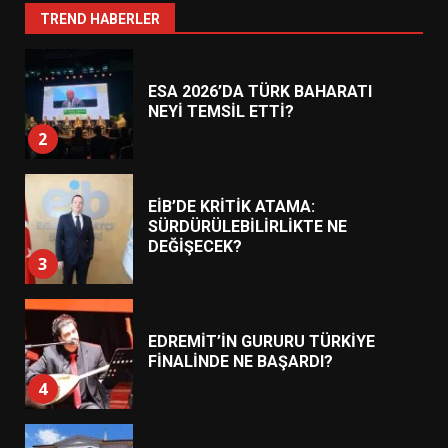
1
TREND HABERLER
ESA 2026’DA TÜRK BAHARATI
NEYİ TEMSİL ETTİ?
2
EİB’DE KRİTİK ATAMA:
SÜRDÜRÜLEBİLİRLİKTE NE
DEĞİŞECEK?
3
EDREMİT’İN GURURU TÜRKİYE
FİNALİNDE NE BAŞARDI?
4