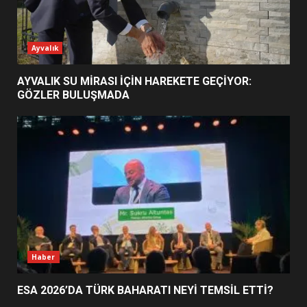
ESA 2026’DA TÜRK BAHARATI
Ayvalık
NEYİ TEMSİL ETTİ?
2
AYVALIK SU MİRASI İÇİN HAREKETE GEÇİYOR:
GÖZLER BULUŞMADA
EİB’DE KRİTİK ATAMA:
SÜRDÜRÜLEBİLİRLİKTE NE
DEĞİŞECEK?
3
EDREMİT’İN GURURU TÜRKİYE
FİNALİNDE NE BAŞARDI?
4
Haber
ESA 2026’DA TÜRK BAHARATI NEYİ TEMSİL ETTİ?
BALIKESİR MÜZELERİNDE SÜRE