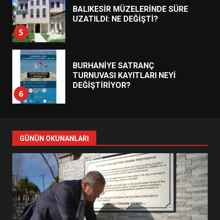
BALIKESİR MÜZELERİNDE SÜRE
UZATILDI: NE DEĞİŞTİ?
5
BURHANİYE SATRANÇ
TURNUVASI KAYITLARI NEYİ
DEĞİŞTİRİYOR?
6
BURHANİYE BELEDİYESPOR’DA
YENİ YÖNETİM NASIL
GÜNÜN OKUNANLARI
ŞEKİLLENDİ?
7
AYVALIK SU MİRASI İÇİN
HAREKETE GEÇİYOR: GÖZLER
BULUŞMADA
1