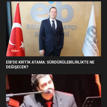
UZATILDI: NE DEĞİŞTİ?
5
BURHANİYE SATRANÇ
TURNUVASI KAYITLARI NEYİ
DEĞİŞTİRİYOR?
6
Haber
BURHANİYE BELEDİYESPOR’DA
YENİ YÖNETİM NASIL
EİB’DE KRİTİK ATAMA: SÜRDÜRÜLEBİLİRLİKTE NE
ŞEKİLLENDİ?
DEĞİŞECEK?
7