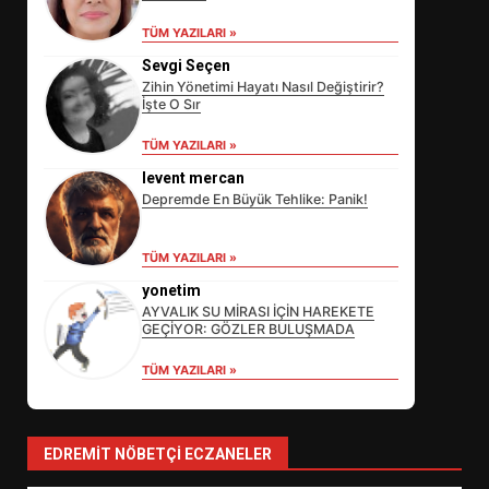
TÜM YAZILARI »
Sevgi Seçen
Zihin Yönetimi Hayatı Nasıl Değiştirir?
İşte O Sır
TÜM YAZILARI »
levent mercan
Depremde En Büyük Tehlike: Panik!
EİB’DE KRİTİK ATAMA:
TÜM YAZILARI »
SÜRDÜRÜLEBİLİRLİKTE NE
DEĞİŞECEK?
yonetim
3
AYVALIK SU MİRASI İÇİN HAREKETE
GEÇİYOR: GÖZLER BULUŞMADA
TÜM YAZILARI »
EDREMİT’İN GURURU TÜRKİYE
FİNALİNDE NE BAŞARDI?
4
EDREMIT NÖBETÇI ECZANELER