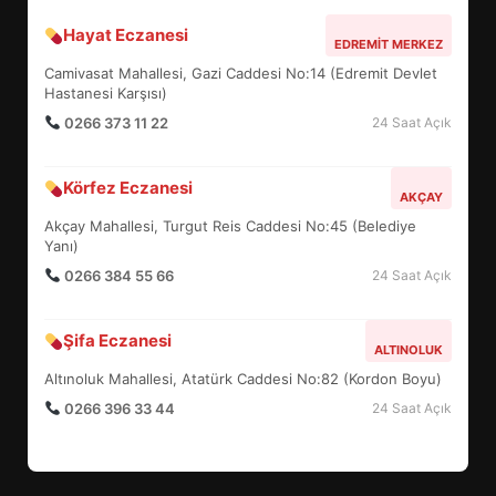
Hayat Eczanesi
BALIKESİR MÜZELERİNDE SÜRE
EDREMIT MERKEZ
UZATILDI: NE DEĞİŞTİ?
Camivasat Mahallesi, Gazi Caddesi No:14 (Edremit Devlet
5
Hastanesi Karşısı)
0266 373 11 22
24 Saat Açık
BURHANİYE SATRANÇ
Körfez Eczanesi
TURNUVASI KAYITLARI NEYİ
AKÇAY
DEĞİŞTİRİYOR?
Akçay Mahallesi, Turgut Reis Caddesi No:45 (Belediye
6
Yanı)
0266 384 55 66
24 Saat Açık
BURHANİYE BELEDİYESPOR’DA
YENİ YÖNETİM NASIL
Şifa Eczanesi
ALTINOLUK
ŞEKİLLENDİ?
7
Altınoluk Mahallesi, Atatürk Caddesi No:82 (Kordon Boyu)
0266 396 33 44
24 Saat Açık
AYVALIK SU MİRASI İÇİN
HAREKETE GEÇİYOR: GÖZLER
BULUŞMADA